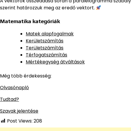
A vektorok összeadása során a paralelogramma szabály
szerint határozzuk meg az eredő vektort.
Matematika kategóriák
Matek alapfogalmak
Kerületszámítás
Területszámítás
Térfogatszámítás
Mértékegység átváltások
Még több érdekesség:
Olvasónapló
Tudtad?
Szavak jelentése
Post Views:
208