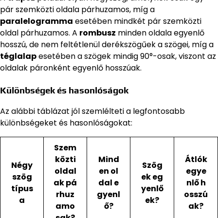
pár szemközti oldala párhuzamos, míg a
paralelogramma
esetében mindkét pár szemközti
oldal párhuzamos. A
rombusz
minden oldala egyenlő
hosszú, de nem feltétlenül derékszögűek a szögei, míg a
téglalap
esetében a szögek mindig 90°-osak, viszont az
oldalak páronként egyenlő hosszúak.
Különbségek és hasonlóságok
Az alábbi táblázat jól szemlélteti a legfontosabb
különbségeket és hasonlóságokat:
Szem
közti
Mind
Átlók
Négy
Szög
oldal
en ol
egye
szög
ek eg
ak pá
dal e
nlő h
típus
yenlő
rhuz
gyenl
osszú
a
ek?
amo
ő?
ak?
sak?