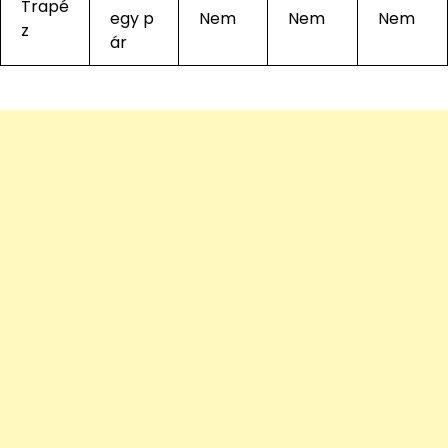
Trapé
egy p
Nem
Nem
Nem
z
ár