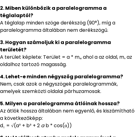
2. Miben különbözik a paralelogramma a
téglalaptól?
A téglalap minden szöge derékszög (90°), míg a
paralelogramma általában nem derékszögű.
3. Hogyan számoljuk ki a paralelogramma
területét?
A terület képlete: Terület = a * mₐ, ahol a az oldal, mₐ az
oldalhoz tartozó magasság.
4. Lehet-e minden négyszög paralelogramma?
Nem, csak azok a négyszögek paralelogrammák,
amelyek szemközti oldalai párhuzamosak.
5. Milyen a paralelogramma átlóinak hossza?
Az átlók hossza általában nem egyenlő, és kiszámítható
a következőképp:
d₁ = √(a² + b² + 2
a
b * cos(α))