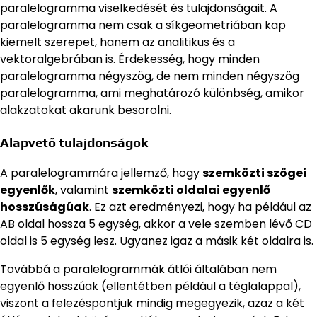
paralelogramma viselkedését és tulajdonságait. A
paralelogramma nem csak a síkgeometriában kap
kiemelt szerepet, hanem az analitikus és a
vektoralgebrában is. Érdekesség, hogy minden
paralelogramma négyszög, de nem minden négyszög
paralelogramma, ami meghatározó különbség, amikor
alakzatokat akarunk besorolni.
Alapvető tulajdonságok
A paralelogrammára jellemző, hogy
szemközti szögei
egyenlők
, valamint
szemközti oldalai egyenlő
hosszúságúak
. Ez azt eredményezi, hogy ha például az
AB oldal hossza 5 egység, akkor a vele szemben lévő CD
oldal is 5 egység lesz. Ugyanez igaz a másik két oldalra is.
Továbbá a paralelogrammák átlói általában nem
egyenlő hosszúak (ellentétben például a téglalappal),
viszont a felezéspontjuk mindig megegyezik, azaz a két