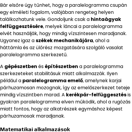
Bár elsőre úgy tűnhet, hogy a paralelogramma csupán
egy elméleti fogalom, valójában rengeteg helyen
találkozhatunk vele. Gondoljunk csak a
hintaágyak
felfüggesztésére
, melyek láncai a paralelogramma
elvét használják, hogy mindig vízszintesen maradjanak.
Ugyanez igaz a
székek mechanikájára
, ahol a
háttámla és az ülőrész mozgatására szolgáló vasalat
paralelogramma szerkezetű.
A
gépészetben
és
építészetben
a paralelogramma
szerkezeteket stabilitásuk miatt alkalmazzák. Ilyen
például a
paralelogramma emelő
, amelynek karjai
párhuzamosan mozognak, így az emelőszerkezet teteje
mindig vízszintben marad. A
kerékpár-felfüggesztés
is
gyakran paralelogramma elven működik, ahol a rugózás
miatt fontos, hogy az alkatrészek egymáshoz képest
párhuzamosak maradjanak.
Matematikai alkalmazások