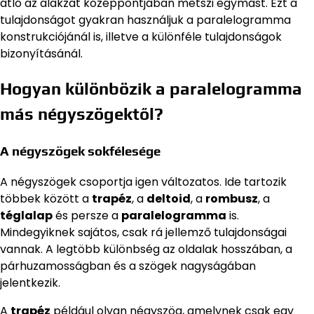
átló az alakzat középpontjában metszi egymást. Ezt a
tulajdonságot gyakran használjuk a paralelogramma
konstrukciójánál is, illetve a különféle tulajdonságok
bizonyításánál.
Hogyan különbözik a paralelogramma
más négyszögektől?
A négyszögek sokfélesége
A négyszögek csoportja igen változatos. Ide tartozik
többek között a
trapéz
, a
deltoid
, a
rombusz
, a
téglalap
és persze a
paralelogramma
is.
Mindegyiknek sajátos, csak rá jellemző tulajdonságai
vannak. A legtöbb különbség az oldalak hosszában, a
párhuzamosságban és a szögek nagyságában
jelentkezik.
A
trapéz
például olyan négyszög, amelynek csak egy