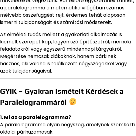
műveleteket végezzünk. Bár elsőre egyszerűnek tűnhet,
a paralelogramma a matematika világában számos
mélyebb összefüggést rejt, érdemes tehát alaposan
ismerni tulajdonságait és számítási módszereit.
Az elméleti tudás mellett a gyakorlati alkalmazás is
kiemelt szerepet kap, legyen szó építészetről, mérnöki
feladatokról vagy egyszerű mindennapi tárgyakról.
Megértése nemcsak diákoknak, hanem bárkinek
hasznos, aki valaha is találkozott négyszögekkel vagy
azok tulajdonságaival.
GYIK – Gyakran Ismételt Kérdések a
Paralelogrammáról
1. Mi az a paralelogramma?
A paralelogramma olyan négyszög, amelynek szemközti
oldalai párhuzamosak.