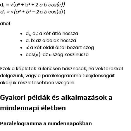
d₁ = √(a² + b² + 2
a
b
cos(α))
d₂ = √(a² + b² – 2
a
b
cos(α))
ahol
d₁, d₂: a két átló hossza
a, b: az oldalak hossza
α: a két oldal által bezárt szög
cos(α): az α szög koszinusza
Ezek a képletek különösen hasznosak, ha vektorokkal
dolgozunk, vagy a paralelogramma tulajdonságait
akarjuk részletesebben vizsgálni.
Gyakori példák és alkalmazások a
mindennapi életben
Paralelogramma a mindennapokban