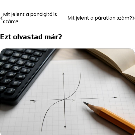
Mit jelent a pandigitális
Bejegyzés
Mit jelent a páratlan szám?
szám?
navigáció
Ezt olvastad már?