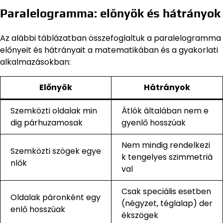
Paralelogramma: előnyök és hátrányok
Az alábbi táblázatban összefoglaltuk a paralelogramma
előnyeit és hátrányait a matematikában és a gyakorlati
alkalmazásokban:
Előnyök
Hátrányok
Szemközti oldalak min
Átlók általában nem e
dig párhuzamosak
gyenlő hosszúak
Nem mindig rendelkezi
Szemközti szögek egye
k tengelyes szimmetriá
nlők
val
Csak speciális esetben
Oldalak páronként egy
(négyzet, téglalap) der
enlő hosszúak
ékszögek