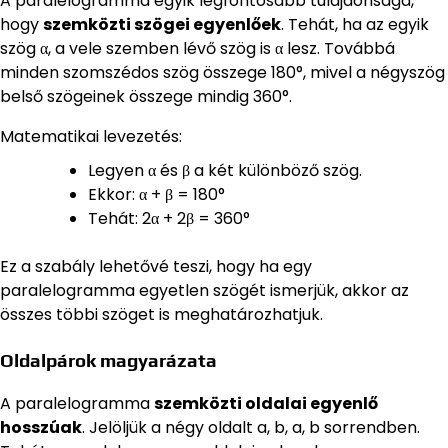
A paralelogramma egyik legfontosabb tulajdonsága,
hogy
szemközti szögei egyenlőek
. Tehát, ha az egyik
szög α, a vele szemben lévő szög is α lesz. Továbbá
minden szomszédos szög összege 180°, mivel a négyszög
belső szögeinek összege mindig 360°.
Matematikai levezetés:
Legyen α és β a két különböző szög.
Ekkor: α + β = 180°
Tehát: 2α + 2β = 360°
Ez a szabály lehetővé teszi, hogy ha egy
paralelogramma egyetlen szögét ismerjük, akkor az
összes többi szöget is meghatározhatjuk.
Oldalpárok magyarázata
A paralelogramma
szemközti oldalai egyenlő
hosszúak
. Jelöljük a négy oldalt a, b, a, b sorrendben.