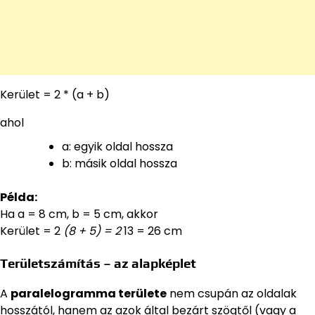
Kerület = 2 * (a + b)
ahol
a: egyik oldal hossza
b: másik oldal hossza
Példa:
Ha a = 8 cm, b = 5 cm, akkor
Kerület = 2
(8 + 5) = 2
13 = 26 cm
Területszámítás – az alapképlet
A
paralelogramma területe
nem csupán az oldalak
hosszától, hanem az azok által bezárt szögtől (vagy a