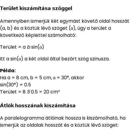
Terület kiszámítása szöggel
Amennyiben ismerjük két egymást követő oldal hosszát
(a, b) és a köztük lévő szöget (α), úgy a terület a
következő képlettel számolható:
Terület = a
b
sin(α)
itt a sin(α) a két oldal által bezárt szög szinusza.
Példa:
Ha a = 8 cm, b = 5 cm, α = 30°, akkor
sin(30°) = 0.5
Terület = 8
5
0.5 = 20 cm²
Átlók hosszának kiszámítása
A paralelogramma átlóinak hossza is kiszámolható, ha
ismerjük az oldalak hosszát és a köztük lévő szöget: