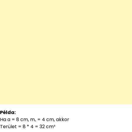
Példa:
Ha a = 8 cm, mₐ = 4 cm, akkor
Terület = 8 * 4 = 32 cm²