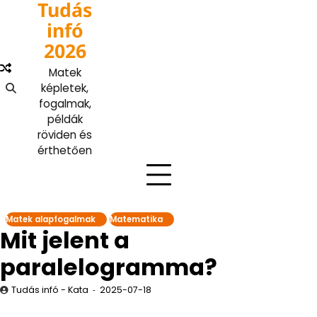
Tudás
Skip
to
infó
content
2026
Matek
képletek,
fogalmak,
példák
röviden és
érthetően
Matek alapfogalmak
Matematika
Mit jelent a
paralelogramma?
Tudás infó - Kata
2025-07-18