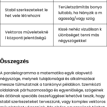
Területszámítás bonyo
Stabil szerkezeteket le
lultabb, ha hiányzik a m
het vele létrehozni
agasság/vagy szög
Kissé nehéz vizuálisan k
Vektoros műveletekné
ülönbséget tenni más
l központi jelentőségű
négyszögekkel
Összegzés
A paralelogramma a matematika egyik alapvető
négyszöge, melynek tulajdonságai és alkalmazásai
messze túlmutatnak a tankönyvi példákon. Szemközti
oldalainak párhuzamossága és egyenlősége, szögeinek
és átlóinak speciális összefüggései lehetővé teszik, hogy
stabil szerkezeteket tervezzünk, vagy komplex vektoros