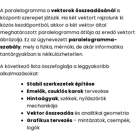
A paralelogramma a
vektorok összeadásánál
is
központi szerepet játszik. Ha két vektort rajzolunk ki
közös kezdőpontból, akkor a két vektor által
meghatározott paralelogramma átlója az eredő vektort
ábrázolja. Ez az úgynevezett
paralelogramma-
szabály
, mely a fizika, mérnöki, de akár informatika
tantárgyakban is nélkülözhetetlen.
A következő lista összefoglalja a leggyakoribb
alkalmazásokat:
Stabil szerkezetek építése
Emelők, csuklós karok
tervezése
Hintaágyak
, székek, nyílászárók
mechanikája
Vektor összeadás
és analitikai geometria
Grafikus tervezés
– mintázatok, csempék,
logók