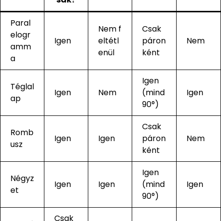
Paral
Nem f
Csak
elogr
Igen
eltétl
páron
Nem
amm
enül
ként
a
Igen
Téglal
Igen
Nem
(mind
Igen
ap
90°)
Csak
Romb
Igen
Igen
páron
Nem
usz
ként
Igen
Négyz
Igen
Igen
(mind
Igen
et
90°)
Csak