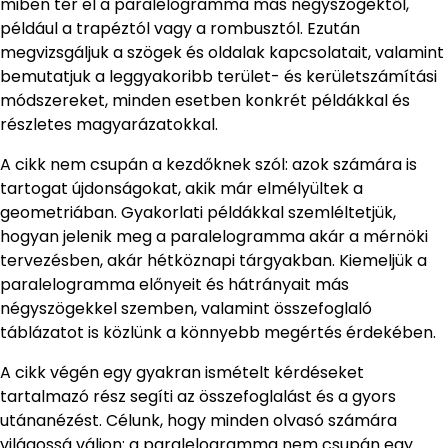
miben tér el a paralelogramma más négyszögektől,
például a trapéztól vagy a rombusztól. Ezután
megvizsgáljuk a szögek és oldalak kapcsolatait, valamint
bemutatjuk a leggyakoribb terület- és kerületszámítási
módszereket, minden esetben konkrét példákkal és
részletes magyarázatokkal.
A cikk nem csupán a kezdőknek szól: azok számára is
tartogat újdonságokat, akik már elmélyültek a
geometriában. Gyakorlati példákkal szemléltetjük,
hogyan jelenik meg a paralelogramma akár a mérnöki
tervezésben, akár hétköznapi tárgyakban. Kiemeljük a
paralelogramma előnyeit és hátrányait más
négyszögekkel szemben, valamint összefoglaló
táblázatot is közlünk a könnyebb megértés érdekében.
A cikk végén egy gyakran ismételt kérdéseket
tartalmazó rész segíti az összefoglalást és a gyors
utánanézést. Célunk, hogy minden olvasó számára
világossá váljon: a paralelogramma nem csupán egy