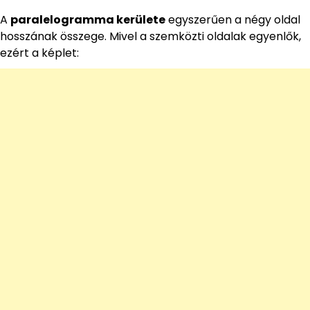
A
paralelogramma kerülete
egyszerűen a négy oldal
hosszának összege. Mivel a szemközti oldalak egyenlők,
ezért a képlet: