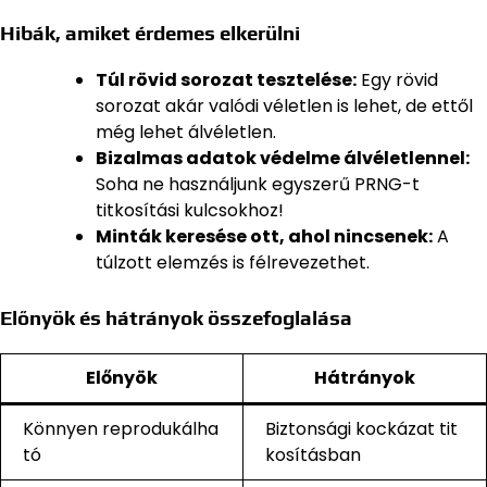
Hibák, amiket érdemes elkerülni
Túl rövid sorozat tesztelése:
Egy rövid
sorozat akár valódi véletlen is lehet, de ettől
még lehet álvéletlen.
Bizalmas adatok védelme álvéletlennel:
Soha ne használjunk egyszerű PRNG-t
titkosítási kulcsokhoz!
Minták keresése ott, ahol nincsenek:
A
túlzott elemzés is félrevezethet.
Előnyök és hátrányok összefoglalása
Előnyök
Hátrányok
Könnyen reprodukálha
Biztonsági kockázat tit
tó
kosításban