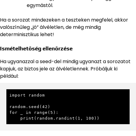
egymástól.
Ha a sorozat mindezeken a teszteken megfelel, akkor
valószínűleg „jó” álvéletlen, de még mindig
determinisztikus lehet!
Ismételhetőség ellenőrzése
Ha ugyanazzal a seed-del mindig ugyanazt a sorozatot
kapjuk, az biztos jele az álvéletlennek. Próbáljuk ki
például:
import random

random.seed(42)

for _ in range(5):

    print(random.randint(1, 100))