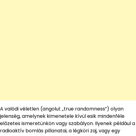
A valódi véletlen (angolul: „true randomness”) olyan
jelenség, amelynek kimenetele kívül esik mindenféle
előzetes ismeretünkön vagy szabályon. Ilyenek például a
radioaktív bomlás pillanatai, a légköri zaj, vagy egy