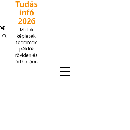
Tudás
Skip
to
infó
content
2026
Matek
képletek,
fogalmak,
példák
röviden és
érthetően