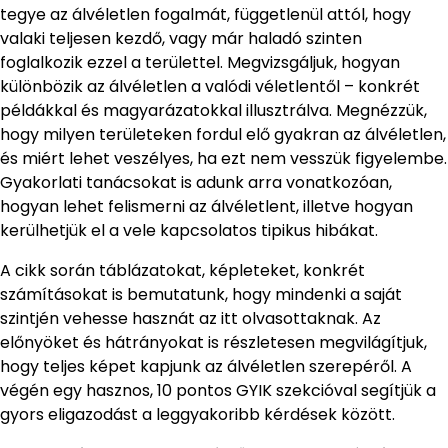
tegye az álvéletlen fogalmát, függetlenül attól, hogy
valaki teljesen kezdő, vagy már haladó szinten
foglalkozik ezzel a területtel. Megvizsgáljuk, hogyan
különbözik az álvéletlen a valódi véletlentől – konkrét
példákkal és magyarázatokkal illusztrálva. Megnézzük,
hogy milyen területeken fordul elő gyakran az álvéletlen,
és miért lehet veszélyes, ha ezt nem vesszük figyelembe.
Gyakorlati tanácsokat is adunk arra vonatkozóan,
hogyan lehet felismerni az álvéletlent, illetve hogyan
kerülhetjük el a vele kapcsolatos tipikus hibákat.
A cikk során táblázatokat, képleteket, konkrét
számításokat is bemutatunk, hogy mindenki a saját
szintjén vehesse hasznát az itt olvasottaknak. Az
előnyöket és hátrányokat is részletesen megvilágítjuk,
hogy teljes képet kapjunk az álvéletlen szerepéről. A
végén egy hasznos, 10 pontos GYIK szekcióval segítjük a
gyors eligazodást a leggyakoribb kérdések között.