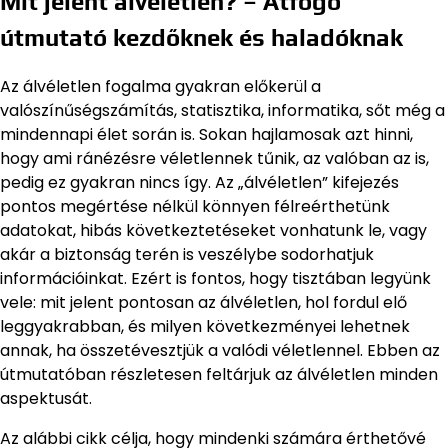
Mit jelent álvéletlen? – Átfogó
útmutató kezdőknek és haladóknak
Az álvéletlen fogalma gyakran előkerül a
valószínűségszámítás, statisztika, informatika, sőt még a
mindennapi élet során is. Sokan hajlamosak azt hinni,
hogy ami ránézésre véletlennek tűnik, az valóban az is,
pedig ez gyakran nincs így. Az „álvéletlen” kifejezés
pontos megértése nélkül könnyen félreérthetünk
adatokat, hibás következtetéseket vonhatunk le, vagy
akár a biztonság terén is veszélybe sodorhatjuk
információinkat. Ezért is fontos, hogy tisztában legyünk
vele: mit jelent pontosan az álvéletlen, hol fordul elő
leggyakrabban, és milyen következményei lehetnek
annak, ha összetévesztjük a valódi véletlennel. Ebben az
útmutatóban részletesen feltárjuk az álvéletlen minden
aspektusát.
Az alábbi cikk célja, hogy mindenki számára érthetővé