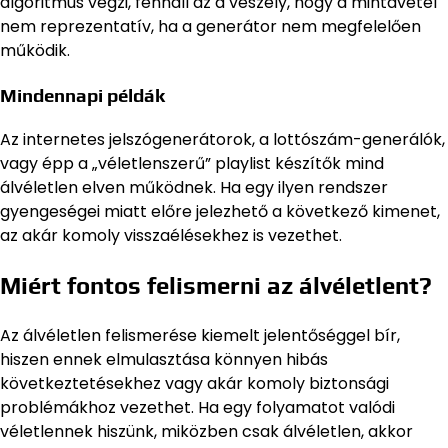
algoritmus végzi, fennáll az a veszély, hogy a mintavétel
nem reprezentatív, ha a generátor nem megfelelően
működik.
Mindennapi példák
Az internetes jelszógenerátorok, a lottószám-generálók,
vagy épp a „véletlenszerű” playlist készítők mind
álvéletlen elven működnek. Ha egy ilyen rendszer
gyengeségei miatt előre jelezhető a következő kimenet,
az akár komoly visszaélésekhez is vezethet.
Miért fontos felismerni az álvéletlent?
Az álvéletlen felismerése kiemelt jelentőséggel bír,
hiszen ennek elmulasztása könnyen hibás
következtetésekhez vagy akár komoly biztonsági
problémákhoz vezethet. Ha egy folyamatot valódi
véletlennek hiszünk, miközben csak álvéletlen, akkor