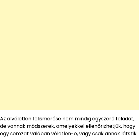
Az álvéletlen felismerése nem mindig egyszerű feladat,
de vannak módszerek, amelyekkel ellenőrizhetjük, hogy
egy sorozat valóban véletlen-e, vagy csak annak látszik.