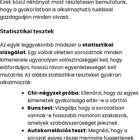
Ezek közül néhányat most részletesen bemutatunk,
hogy a gyakorlatban is alkalmazható tudással
gazdagodjon minden olvasó.
Statisztikai tesztek
Az egyik leggyakoribb módszer a
statisztikai
vizsgálat
. Egy valódi véletlen sorozatnak minden
kimenetele ugyanolyan valószínűséggel kell, hogy
előforduljon, hosszú távon egyenletességet kell
mutatnia. Az alábbi statisztikai teszteket gyakran
alkalmazzák:
Chi-négyzet próba:
Ellenőrzi, hogy az egyes
kimenetek gyakorisága eltér-e a várttól.
Runs test:
Vizsgálja, hogy a sorozatban
vannak-e hosszabb monoton szakaszok,
amelyek szabályszerűséget jeleznek.
Autokorrelációs teszt:
Megnézi, hogy a
sorozat egyes részei mennyire függetlenek