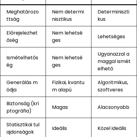
Meghatározo
Nem determi
Determiniszti
ttság
nisztikus
kus
Előrejelezhet
Nem lehetsé
Lehetséges
őség
ges
Ugyanazzal a
Ismételhetős
Nem lehetsé
maggal ismét
ég
ges
elhető
Generálás m
Fizikai, kvantu
Algoritmikus,
ódja
m alapú
szoftveres
Biztonság (kri
Magas
Alacsonyabb
ptográfia)
Statisztikai tul
Ideális
Közel ideális
ajdonságok