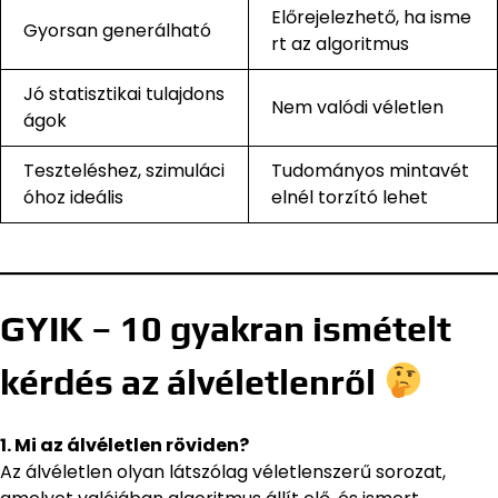
Előrejelezhető, ha isme
Gyorsan generálható
rt az algoritmus
Jó statisztikai tulajdons
Nem valódi véletlen
ágok
Teszteléshez, szimuláci
Tudományos mintavét
óhoz ideális
elnél torzító lehet
GYIK – 10 gyakran ismételt
kérdés az álvéletlenről
1. Mi az álvéletlen röviden?
Az álvéletlen olyan látszólag véletlenszerű sorozat,