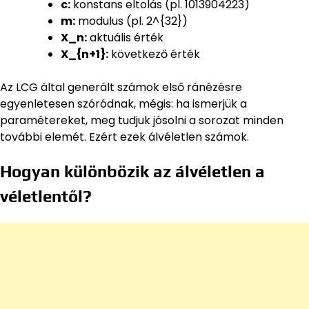
c:
konstans eltolás (pl. 1013904223)
m:
modulus (pl. 2^{32})
X_n:
aktuális érték
X_{n+1}:
következő érték
Az LCG által generált számok első ránézésre
egyenletesen szóródnak, mégis: ha ismerjük a
paramétereket, meg tudjuk jósolni a sorozat minden
további elemét. Ezért ezek álvéletlen számok.
Hogyan különbözik az álvéletlen a
véletlentől?