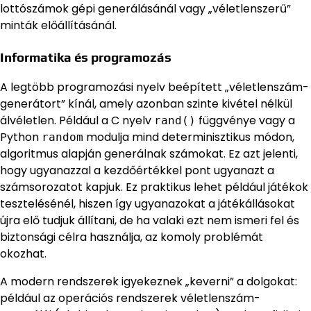
lottószámok gépi generálásánál vagy „véletlenszerű”
minták előállításánál.
Informatika és programozás
A legtöbb programozási nyelv beépített „véletlenszám-
generátort” kínál, amely azonban szinte kivétel nélkül
álvéletlen. Például a C nyelv
függvénye vagy a
rand()
Python
modulja mind determinisztikus módon,
random
algoritmus alapján generálnak számokat. Ez azt jelenti,
hogy ugyanazzal a kezdőértékkel pont ugyanazt a
számsorozatot kapjuk. Ez praktikus lehet például játékok
tesztelésénél, hiszen így ugyanazokat a játékállásokat
újra elő tudjuk állítani, de ha valaki ezt nem ismeri fel és
biztonsági célra használja, az komoly problémát
okozhat.
A modern rendszerek igyekeznek „keverni” a dolgokat:
például az operációs rendszerek véletlenszám-