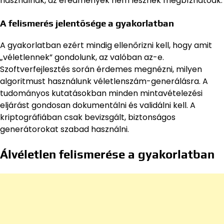
használnak, az eredmények nem lesznek megbízhatóak.
A felismerés jelentősége a gyakorlatban
A gyakorlatban ezért mindig ellenőrizni kell, hogy amit
„véletlennek” gondolunk, az valóban az-e.
Szoftverfejlesztés során érdemes megnézni, milyen
algoritmust használunk véletlenszám-generálásra. A
tudományos kutatásokban minden mintavételezési
eljárást gondosan dokumentálni és validálni kell. A
kriptográfiában csak bevizsgált, biztonságos
generátorokat szabad használni.
Álvéletlen felismerése a gyakorlatban