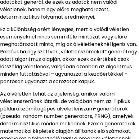
adatokat generál, de ezek az adatok nem valódi
véletlenek, hanem egy előre meghatározott,
determinisztikus folyamat eredményei.
Ez a különbség azért lényeges, mert a valódi véletlen
eseményeknél nincs semmiféle mintázat vagy előre
meghatározott minta, míg az álvéletleneknél igenis van.
Például, ha egy szoftver „véletlenszámokat” generál egy
adott algoritmus alapján, akkor ezek az értékek csak
látszólag véletlenek, valójában azonban az algoritmus
minden futtatásával – ugyanazzal a kezdőértékkel –
pontosan ugyanazt a sorozatot kapjuk.
Az álvéletlen tehát az a jelenség, amikor valami
véletlenszerűnek látszik, de valójában nem az. Tipikus
példái a számítógépes álvéletlenszám-generátorok
(pseudo-random number generators, PRNG), amelyek
determinisztikus módon működnek. Ezek a generátorok
matematikai képletek alapján állítanak elő számokat,
amelyeket a felhasználó vagy a program véletlennek