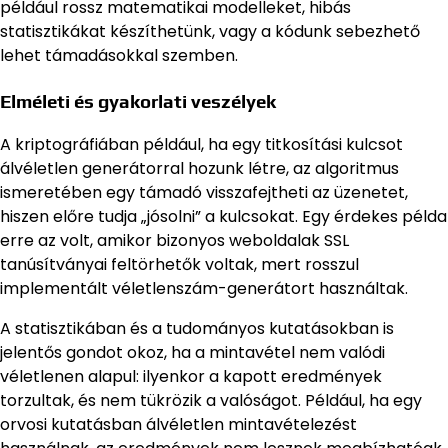
például rossz matematikai modelleket, hibás
statisztikákat készíthetünk, vagy a kódunk sebezhető
lehet támadásokkal szemben.
Elméleti és gyakorlati veszélyek
A kriptográfiában például, ha egy titkosítási kulcsot
álvéletlen generátorral hozunk létre, az algoritmus
ismeretében egy támadó visszafejtheti az üzenetet,
hiszen előre tudja „jósolni” a kulcsokat. Egy érdekes példa
erre az volt, amikor bizonyos weboldalak SSL
tanúsítványai feltörhetők voltak, mert rosszul
implementált véletlenszám-generátort használtak.
A statisztikában és a tudományos kutatásokban is
jelentős gondot okoz, ha a mintavétel nem valódi
véletlenen alapul: ilyenkor a kapott eredmények
torzultak, és nem tükrözik a valóságot. Például, ha egy
orvosi kutatásban álvéletlen mintavételezést