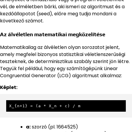
vél, de elméletben bárki, aki ismeri az algoritmust és a
kezdőállapotot (seed), előre meg tudja mondani a
következő számot.
Az álvéletlen matematikai megközelítése
Matematikailag az álvéletlen olyan sorozatot jelent,
amely megfelel bizonyos statisztikai véletlenszerűségi
teszteknek, de determinisztikus szabály szerint jön létre.
Tegyük fel például, hogy egy számítógépünk Linear
Congruential Generator (LCG) algoritmust alkalmaz:
Képlet:
X_{n+1} = (a * X_n + c) / m
a:
szorzó (pl. 1664525)