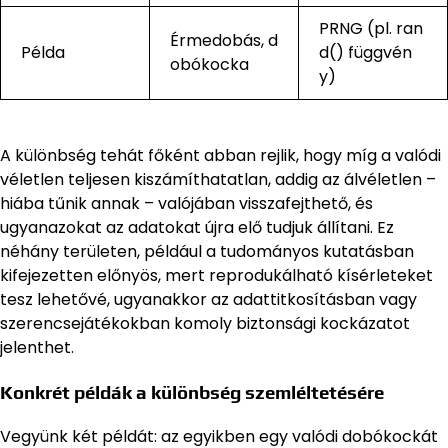
PRNG (pl. ran
Érmedobás, d
Példa
d() függvén
obókocka
y)
A különbség tehát főként abban rejlik, hogy míg a valódi
véletlen teljesen kiszámíthatatlan, addig az álvéletlen –
hiába tűnik annak – valójában visszafejthető, és
ugyanazokat az adatokat újra elő tudjuk állítani. Ez
néhány területen, például a tudományos kutatásban
kifejezetten előnyös, mert reprodukálható kísérleteket
tesz lehetővé, ugyanakkor az adattitkosításban vagy
szerencsejátékokban komoly biztonsági kockázatot
jelenthet.
Konkrét példák a különbség szemléltetésére
Vegyünk két példát: az egyikben egy valódi dobókockát