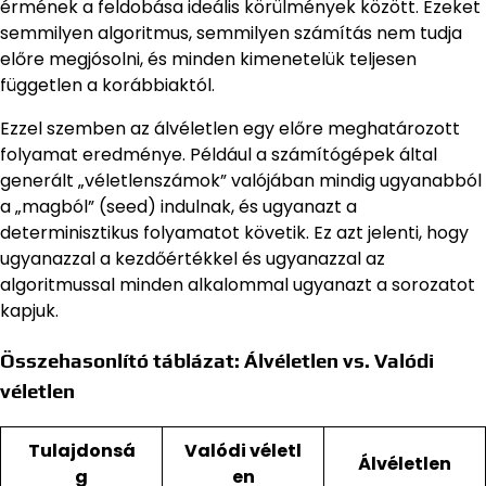
érmének a feldobása ideális körülmények között. Ezeket
semmilyen algoritmus, semmilyen számítás nem tudja
előre megjósolni, és minden kimenetelük teljesen
független a korábbiaktól.
Ezzel szemben az álvéletlen egy előre meghatározott
folyamat eredménye. Például a számítógépek által
generált „véletlenszámok” valójában mindig ugyanabból
a „magból” (seed) indulnak, és ugyanazt a
determinisztikus folyamatot követik. Ez azt jelenti, hogy
ugyanazzal a kezdőértékkel és ugyanazzal az
algoritmussal minden alkalommal ugyanazt a sorozatot
kapjuk.
Összehasonlító táblázat: Álvéletlen vs. Valódi
véletlen
Tulajdonsá
Valódi véletl
Álvéletlen
g
en