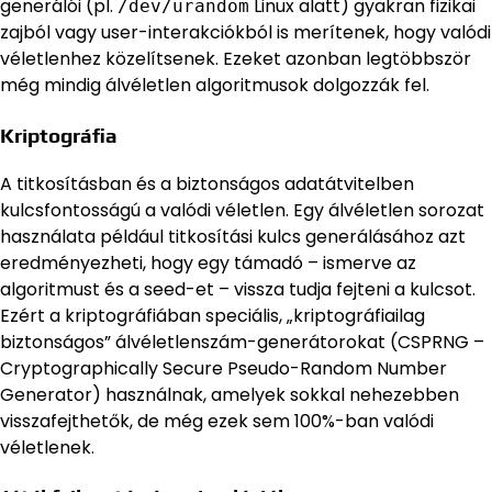
generálói (pl.
Linux alatt) gyakran fizikai
/dev/urandom
zajból vagy user-interakciókból is merítenek, hogy valódi
véletlenhez közelítsenek. Ezeket azonban legtöbbször
még mindig álvéletlen algoritmusok dolgozzák fel.
Kriptográfia
A titkosításban és a biztonságos adatátvitelben
kulcsfontosságú a valódi véletlen. Egy álvéletlen sorozat
használata például titkosítási kulcs generálásához azt
eredményezheti, hogy egy támadó – ismerve az
algoritmust és a seed-et – vissza tudja fejteni a kulcsot.
Ezért a kriptográfiában speciális, „kriptográfiailag
biztonságos” álvéletlenszám-generátorokat (CSPRNG –
Cryptographically Secure Pseudo-Random Number
Generator) használnak, amelyek sokkal nehezebben
visszafejthetők, de még ezek sem 100%-ban valódi
véletlenek.