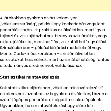
A játékokban gyakran elvárt valamilyen
„véletlenszerűség”, például egy kockadobás vagy loot
generálás során. Itt praktikus az álvéletlen, mert így a
fejlesztők visszajátszhatnak bizonyos szituációkat, vagy
akár a játékos is „menthet” és „visszatölthet” egy állást.
Szimulációkban – például időjárási modelleknél vagy
Monte Carlo-módszerekben – szintén álvéletlen
sorozatokat használnak, mert az ismételhetőség fontos
a tudományos eredmények validálásához.
Statisztikai mintavételezés
Sok statisztikai eljárásban „véletlen mintavételezést”
alkalmaznak, azonban ez is gyakran álvéletlen, hiszen a
számítógépes generátorok algoritmusokra épülnek.
Ugyanakkor, ha a mintavételezést egy előre leírt