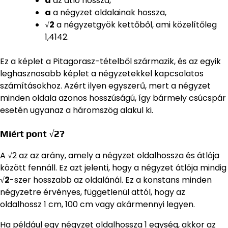
d
az átló hossza,
a
a négyzet oldalainak hossza,
√2
a négyzetgyök kettőből, ami közelítőleg
1,4142.
Ez a képlet a Pitagorasz-tételből származik, és az egyik
leghasznosabb képlet a négyzetekkel kapcsolatos
számításokhoz. Azért ilyen egyszerű, mert a négyzet
minden oldala azonos hosszúságú, így bármely csúcspár
esetén ugyanaz a háromszög alakul ki.
Miért pont √2?
A √2 az az arány, amely a négyzet oldalhossza és átlója
között fennáll. Ez azt jelenti, hogy a négyzet átlója mindig
√2
-szer hosszabb az oldalánál. Ez a konstans minden
négyzetre érvényes, függetlenül attól, hogy az
oldalhossz 1 cm, 100 cm vagy akármennyi legyen.
Ha például egy négyzet oldalhossza 1 egység, akkor az