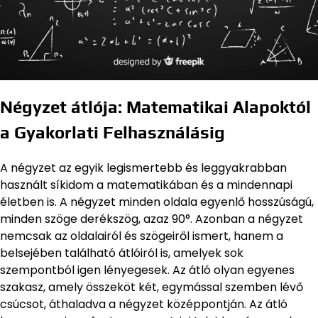
Négyzet átlója: Matematikai Alapoktól
a Gyakorlati Felhasználásig
A négyzet az egyik legismertebb és leggyakrabban
használt síkidom a matematikában és a mindennapi
életben is. A négyzet minden oldala egyenlő hosszúságú,
minden szöge derékszög, azaz 90°. Azonban a négyzet
nemcsak az oldalairól és szögeiről ismert, hanem a
belsejében található átlóiról is, amelyek sok
szempontból igen lényegesek. Az átló olyan egyenes
szakasz, amely összeköt két, egymással szemben lévő
csúcsot, áthaladva a négyzet középpontján. Az átló