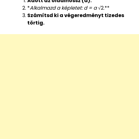
Adott az oldalhossz (a).
*
Alkalmazd a képletet: d = a
√2.**
Számítsd ki a végeredményt tizedes
törtig.