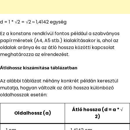
d = 1 * √2 = √2 ≈ 1,4142 egység
Ez a konstans rendkívül fontos például a szabványos
papírméretek (A4, A5 stb.) kialakításakor is, ahol az
oldalak aránya és az átló hossza közötti kapcsolat
meghatározza az elrendezést.
Átlóhossz kiszámítása táblázatban
Az alábbi táblázat néhány konkrét példán keresztül
mutatja, hogyan változik az átló hossza különböző
oldalhosszak esetén:
Átló hossza (d = a * √
Oldalhossz (a)
2)