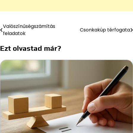
Valószínűségszámítás
Bejegyzés
Csonkakúp térfogata
feladatok
navigáció
Ezt olvastad már?