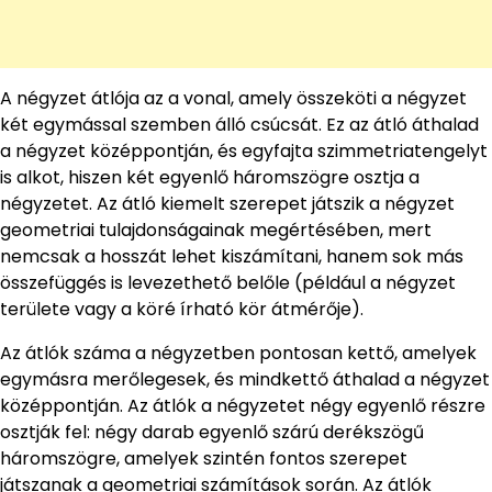
A négyzet átlója az a vonal, amely összeköti a négyzet
két egymással szemben álló csúcsát. Ez az átló áthalad
a négyzet középpontján, és egyfajta szimmetriatengelyt
is alkot, hiszen két egyenlő háromszögre osztja a
négyzetet. Az átló kiemelt szerepet játszik a négyzet
geometriai tulajdonságainak megértésében, mert
nemcsak a hosszát lehet kiszámítani, hanem sok más
összefüggés is levezethető belőle (például a négyzet
területe vagy a köré írható kör átmérője).
Az átlók száma a négyzetben pontosan kettő, amelyek
egymásra merőlegesek, és mindkettő áthalad a négyzet
középpontján. Az átlók a négyzetet négy egyenlő részre
osztják fel: négy darab egyenlő szárú derékszögű
háromszögre, amelyek szintén fontos szerepet
játszanak a geometriai számítások során. Az átlók