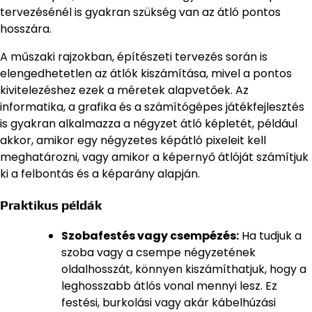
tervezésénél is gyakran szükség van az átló pontos
hosszára.
A műszaki rajzokban, építészeti tervezés során is
elengedhetetlen az átlók kiszámítása, mivel a pontos
kivitelezéshez ezek a méretek alapvetőek. Az
informatika, a grafika és a számítógépes játékfejlesztés
is gyakran alkalmazza a négyzet átló képletét, például
akkor, amikor egy négyzetes képátló pixeleit kell
meghatározni, vagy amikor a képernyő átlóját számítjuk
ki a felbontás és a képarány alapján.
Praktikus példák
Szobafestés vagy csempézés:
Ha tudjuk a
szoba vagy a csempe négyzetének
oldalhosszát, könnyen kiszámíthatjuk, hogy a
leghosszabb átlós vonal mennyi lesz. Ez
festési, burkolási vagy akár kábelhúzási