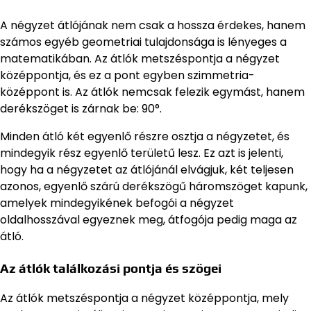
A négyzet átlójának nem csak a hossza érdekes, hanem
számos egyéb geometriai tulajdonsága is lényeges a
matematikában. Az átlók metszéspontja a négyzet
középpontja, és ez a pont egyben szimmetria-
középpont is. Az átlók nemcsak felezik egymást, hanem
derékszöget is zárnak be: 90°.
Minden átló két egyenlő részre osztja a négyzetet, és
mindegyik rész egyenlő területű lesz. Ez azt is jelenti,
hogy ha a négyzetet az átlójánál elvágjuk, két teljesen
azonos, egyenlő szárú derékszögű háromszöget kapunk,
amelyek mindegyikének befogói a négyzet
oldalhosszával egyeznek meg, átfogója pedig maga az
átló.
Az átlók találkozási pontja és szögei
Az átlók metszéspontja a négyzet középpontja, mely