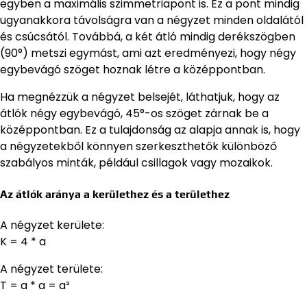
egyben a maximális szimmetriapont is. Ez a pont mindig
ugyanakkora távolságra van a négyzet minden oldalától
és csúcsától. Továbbá, a két átló mindig derékszögben
(90°) metszi egymást, ami azt eredményezi, hogy négy
egybevágó szöget hoznak létre a középpontban.
Ha megnézzük a négyzet belsejét, láthatjuk, hogy az
átlók négy egybevágó, 45°-os szöget zárnak be a
középpontban. Ez a tulajdonság az alapja annak is, hogy
a négyzetekből könnyen szerkeszthetők különböző
szabályos minták, például csillagok vagy mozaikok.
Az átlók aránya a kerülethez és a területhez
A négyzet kerülete:
K = 4 * a
A négyzet területe:
T = a * a = a²