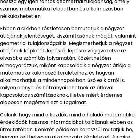
hossza egy igen fontos geometriai tulajdonság, amely
számos matematika feladatban és alkalmazásban
nélkülözhetetlen.
Ebben a cikkben részletesen bemutatjuk a négyzet
átlójának jelentőségét, kiszámításának módját, valamint
geometriai tulajdonságait is. Megismerhetjük a négyzet
átlójának képletét, lépésről lépésre végigvezetve az
olvasót a számítás folyamatán. Közérthetően
elmagyarázzuk, miként kapcsolódik a négyzet átlója a
matematika különböző területeihez, és hogyan
alkalmazhatjuk a mindennapokban. Szó esik arról is,
milyen előnyei és hátrányai lehetnek az átlóval
kapcsolatos számításoknak, illetve miért érdemes
alaposan megérteni ezt a fogalmat.
Célunk, hogy mind a kezdők, mind a haladó matematikai
érdeklődők hasznos információkat találjanak ebben az
útmutatóban. Konkrét példákon keresztül mutatjuk be,
hogyan kell helyesen alkalmazni a képleteket, és mire