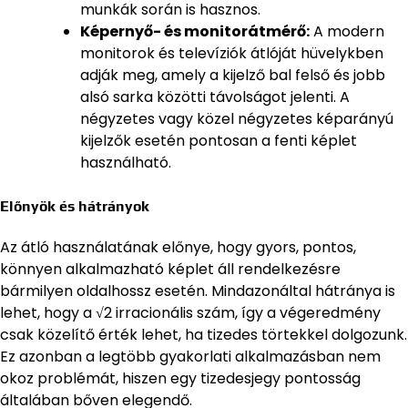
munkák során is hasznos.
Képernyő- és monitorátmérő:
A modern
monitorok és televíziók átlóját hüvelykben
adják meg, amely a kijelző bal felső és jobb
alsó sarka közötti távolságot jelenti. A
négyzetes vagy közel négyzetes képarányú
kijelzők esetén pontosan a fenti képlet
használható.
Előnyök és hátrányok
Az átló használatának előnye, hogy gyors, pontos,
könnyen alkalmazható képlet áll rendelkezésre
bármilyen oldalhossz esetén. Mindazonáltal hátránya is
lehet, hogy a √2 irracionális szám, így a végeredmény
csak közelítő érték lehet, ha tizedes törtekkel dolgozunk.
Ez azonban a legtöbb gyakorlati alkalmazásban nem
okoz problémát, hiszen egy tizedesjegy pontosság
általában bőven elegendő.