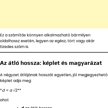
Ez a számítás könnyen alkalmazható bármilyen
oldalhossz esetén, legyen az egész, tört vagy akár
tizedes szám is.
Az átló hossza: képlet és magyarázat
A négyzet átlójának hosszát egyetlen, jól megjegyezhető
képlet adja meg:
*
d = a
√2**
ahol: