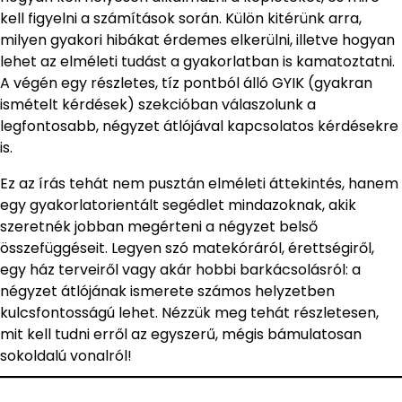
kell figyelni a számítások során. Külön kitérünk arra,
milyen gyakori hibákat érdemes elkerülni, illetve hogyan
lehet az elméleti tudást a gyakorlatban is kamatoztatni.
A végén egy részletes, tíz pontból álló GYIK (gyakran
ismételt kérdések) szekcióban válaszolunk a
legfontosabb, négyzet átlójával kapcsolatos kérdésekre
is.
Ez az írás tehát nem pusztán elméleti áttekintés, hanem
egy gyakorlatorientált segédlet mindazoknak, akik
szeretnék jobban megérteni a négyzet belső
összefüggéseit. Legyen szó matekóráról, érettségiről,
egy ház terveiről vagy akár hobbi barkácsolásról: a
négyzet átlójának ismerete számos helyzetben
kulcsfontosságú lehet. Nézzük meg tehát részletesen,
mit kell tudni erről az egyszerű, mégis bámulatosan
sokoldalú vonalról!