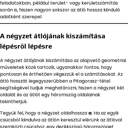
feladatokban, például terület- vagy kerületszámítás
során is, hiszen nagyon sokszor az átló hossza kiinduló
adatként szerepel.
A négyzet átlójának kiszámítása
lépésről lépésre
A négyzet átlójának kiszámítása az alapvető geometriai
műveletek közé tartozik, ugyanakkor fontos, hogy
pontosan és érthetően végezzük el a számításokat. Az
átló hosszát legegyszerűbben a Pitagorasz-tétel
segítségével tudjuk meghatározni, hiszen a négyzet két
oldalát és az átlót egy háromszög oldalainak
tekinthetjük.
Tegyük fel, hogy a négyzet oldalhossza
a
. Ha az egyik
csúcsból kiindulva az átlón keresztül elérünk az átlóval
szemközti csúcshoz, egy derékszögű háromszöget