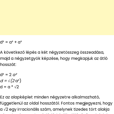
d² = a² + a²
A következő lépés a két négyzetösszeg összeadása,
majd a négyzetgyök képzése, hogy megkapjuk az átló
hosszát:
d² = 2
a²
d = √(2
a²)
d = a * √2
Ez az alapképlet minden négyzetre alkalmazható,
függetlenül az oldal hosszától. Fontos megjegyezni, hogy
a √2 egy irracionális szám, amelynek tizedes tört alakja