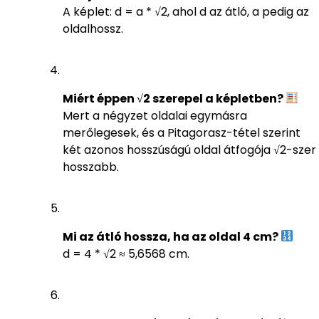
A képlet: d = a * √2, ahol d az átló, a pedig az
oldalhossz.
Miért éppen √2 szerepel a képletben?
Mert a négyzet oldalai egymásra
merőlegesek, és a Pitagorasz-tétel szerint
két azonos hosszúságú oldal átfogója √2-szer
hosszabb.
Mi az átló hossza, ha az oldal 4 cm?
d = 4 * √2 ≈ 5,6568 cm.