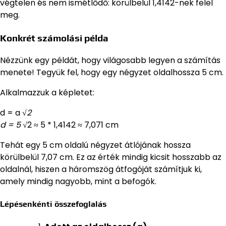
végtelen és nem ismétlődő: körülbelül 1,4142-nek felel
meg.
Konkrét számolási példa
Nézzünk egy példát, hogy világosabb legyen a számítás
menete! Tegyük fel, hogy egy négyzet oldalhossza 5 cm.
Alkalmazzuk a képletet:
d = a
√2
d = 5
√2 ≈ 5 * 1,4142 ≈ 7,071 cm
Tehát egy 5 cm oldalú négyzet átlójának hossza
körülbelül 7,07 cm. Ez az érték mindig kicsit hosszabb az
oldalnál, hiszen a háromszög átfogóját számítjuk ki,
amely mindig nagyobb, mint a befogók.
Lépésenkénti összefoglalás