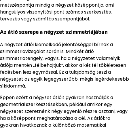
metszéspontja mindig a négyzet középpontja, ami
hangsúlyos viszonyítási pont számos szerkesztés,
tervezés vagy számítás szempontjából.
Az átló szerepe a négyzet szimmetriájában
A négyzet átlói kiemelkedő jelentőséggel bírnak a
szimmetriavizsgálat során is. Mindkét átló
szimmetriatengely, vagyis, ha a négyzetet valamelyik
átlója mentén „félbehajtjuk”, akkor a két fél tökéletesen
fedésben lesz egymással. Ez a tulajdonság teszi a
négyzetet az egyik legegyszerűbb, mégis legérdekesebb
síkidommá.
Éppen ezért a négyzet átlóit gyakran használják a
geometriai szerkesztésekben, például amikor egy
négyzetet szeretnénk négy egyenlő részre osztani, vagy
ha a középpont meghatározása a cél. Az átlókra
gyakran hivatkoznak a különböző matematikai