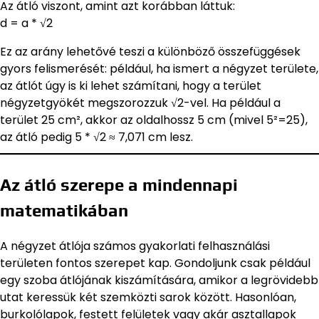
Az átló viszont, amint azt korábban láttuk:
d = a * √2
Ez az arány lehetővé teszi a különböző összefüggések
gyors felismerését: például, ha ismert a négyzet területe,
az átlót úgy is ki lehet számítani, hogy a terület
négyzetgyökét megszorozzuk √2-vel. Ha például a
terület 25 cm², akkor az oldalhossz 5 cm (mivel 5²=25),
az átló pedig 5 * √2 ≈ 7,071 cm lesz.
Az átló szerepe a mindennapi
matematikában
A négyzet átlója számos gyakorlati felhasználási
területen fontos szerepet kap. Gondoljunk csak például
egy szoba átlójának kiszámítására, amikor a legrövidebb
utat keressük két szemközti sarok között. Hasonlóan,
burkolólapok, festett felületek vagy akár asztallapok