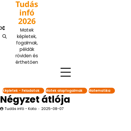
Tudás
Skip
to
infó
content
2026
Matek
képletek,
fogalmak,
példák
röviden és
érthetően
Képletek - Feladatok
Matek alapfogalmak
Matematika
Négyzet átlója
Tudás infó - Kata
2025-08-07