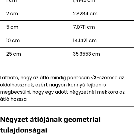
1 cm
1,4142 cm
2 cm
2,8284 cm
5 cm
7,0711 cm
10 cm
14,1421 cm
25 cm
35,3553 cm
Látható, hogy az átló mindig pontosan
√2
-szerese az
oldalhossznak, ezért nagyon könnyű fejben is
megbecsülni, hogy egy adott négyzetnél mekkora az
átló hossza.
Négyzet átlójának geometriai
tulajdonságai