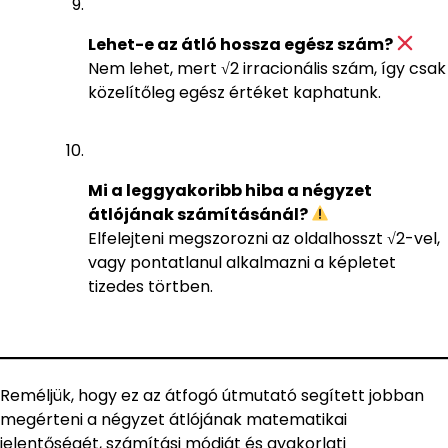
Lehet-e az átló hossza egész szám?
Nem lehet, mert √2 irracionális szám, így csak
közelítőleg egész értéket kaphatunk.
Mi a leggyakoribb hiba a négyzet
átlójának számításánál?
Elfelejteni megszorozni az oldalhosszt √2-vel,
vagy pontatlanul alkalmazni a képletet
tizedes törtben.
Reméljük, hogy ez az átfogó útmutató segített jobban
megérteni a négyzet átlójának matematikai
jelentőségét, számítási módját és gyakorlati