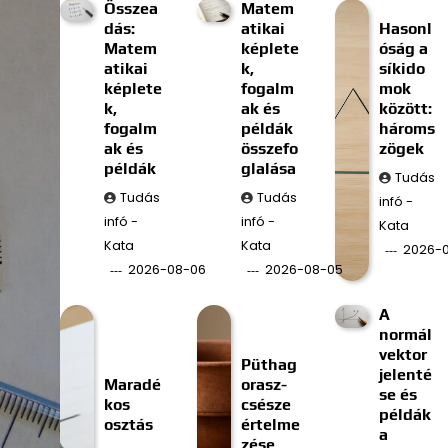
Összea
Matem
dás:
atikai
Hasonl
Matem
képlete
óság a
atikai
k,
síkido
képlete
fogalm
mok
k,
ak és
között:
fogalm
példák
hároms
ak és
összefo
zögek
példák
glalása
Tudás
Tudás
Tudás
infó -
infó -
infó -
Kata
Kata
Kata
2026-
2026-08-06
2026-08-05
A
normál
vektor
Püthag
jelenté
Maradé
orasz-
se és
kos
csésze
példák
osztás
értelme
a
zése