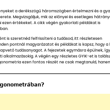
gvényeket a derékszögű háromszögben értelmezni és a gya
rete. Megvizsgáljuk, mik az előnyei és esetleges hátrány
ni ezen értékeket. A cikk végén gyakorlati példákat is
ban.
 is szeretnéd felfrissíteni a tudásod, itt részletesen
den pontnál magyarázatot és példákat is kapsz, hogy a 
lapvető tudásanyagot. A fejezetek egymásra épülnek, íg
 alkalmazásokig. A végén egy részletes GYIK-et is találsz
rigonometria ezen fontos részét ne csak megtanuld, hane
rigonometrában?