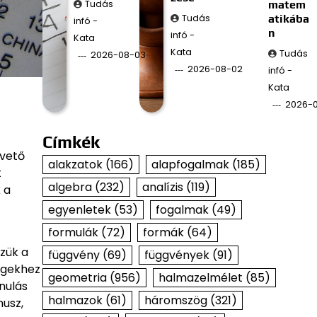
Tudás
matem
Tudás
atikába
infó -
n
infó -
Kata
Kata
Tudás
2026-08-03
2026-08-02
infó -
Kata
2026-
Címkék
pvető
alakzatok
(166)
alapfogalmak
(185)
t
algebra
(232)
analízis
(119)
 a
egyenletek
(53)
fogalmak
(49)
formulák
(72)
formák
(64)
zük a
függvény
(69)
függvények
(91)
ögekhez
geometria
(956)
halmazelmélet
(85)
nulás
halmazok
(61)
háromszög
(321)
nusz,