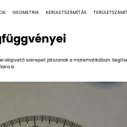
TOK
GEOMETRIA
KERÜLETSZÁMÍTÁS
TERÜLETSZÁMÍ
gfüggvényei
yei alapvető szerepet játszanak a matematikában. Segíts
ira is.