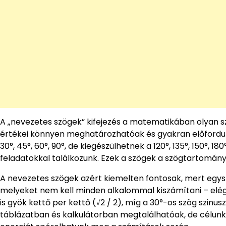
A „nevezetes szögek” kifejezés a matematikában olyan sz
értékei könnyen meghatározhatóak és gyakran előforduln
30°, 45°, 60°, 90°, de kiegészülhetnek a 120°, 135°, 150°, 1
feladatokkal találkozunk. Ezek a szögek a szögtartomá
A nevezetes szögek azért kiemelten fontosak, mert egys
melyeket nem kell minden alkalommal kiszámítani – elég, 
is gyök kettő per kettő (√2 / 2), míg a 30°-os szög szinu
táblázatban és kalkulátorban megtalálhatóak, de célunk, 