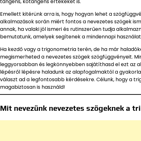
tangens, kotangens értékeket is.
Emellett kitérünk arra is, hogy hogyan lehet a szögfüg
alkalmazások során miért fontos a nevezetes szögek isme
annak, ha valaki jól ismeri és rutinszerűen tudja alkalmaz
bemutatunk, amelyek segítenek a mindennapi használat
Ha kezdő vagy a trigonometria terén, de ha már haladóként
megismerheted a nevezetes szögek szögfüggvényeit. Min
leggyorsabban és legkönnyebben sajátíthasd el ezt az a
lépésről lépésre haladunk az alapfogalmaktól a gyakorlati
választ ad a legfontosabb kérdésekre. Célunk, hogy a t
magabiztosan is használd!
Mit nevezünk nevezetes szögeknek a t