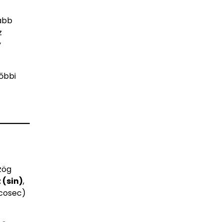
abb
z
y
őbbi
zög
 (sin)
,
(cosec)