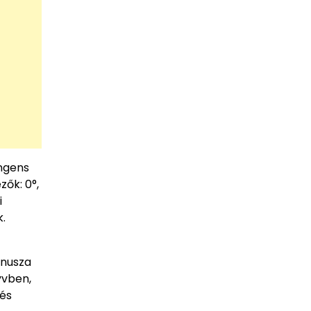
angens
ők: 0°,
i
.
inusza
yvben,
 és