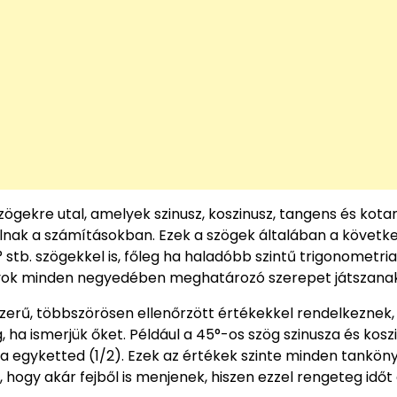
ögekre utal, amelyek szinusz, koszinusz, tangens és kot
ak a számításokban. Ezek a szögek általában a következ
80° stb. szögekkel is, főleg ha haladóbb szintű trigonometria
nyok minden negyedében meghatározó szerepet játszanak
zerű, többszörösen ellenőrzött értékekkel rendelkeznek,
ha ismerjük őket. Például a 45°-os szög szinusza és kosz
sza egyketted (1/2). Ezek az értékek szinte minden tankön
hogy akár fejből is menjenek, hiszen ezzel rengeteg időt