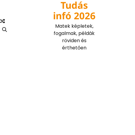
Tudás
Skip
to
infó 2026
content
Matek képletek,
fogalmak, példák
röviden és
érthetően