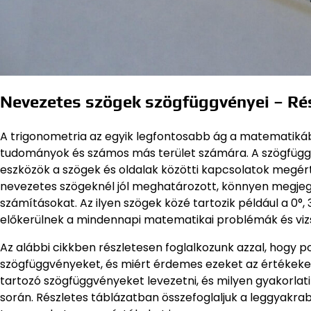
Nevezetes szögek szögfüggvényei – Ré
A trigonometria az egyik legfontosabb ág a matematikába
tudományok és számos más terület számára. A szögfüggvé
eszközök a szögek és oldalak közötti kapcsolatok megé
nevezetes szögeknél jól meghatározott, könnyen megje
számításokat. Az ilyen szögek közé tartozik például a 0°
előkerülnek a mindennapi matematikai problémák és viz
Az alábbi cikkben részletesen foglalkozunk azzal, hogy 
szögfüggvényeket, és miért érdemes ezeket az értékeket
tartozó szögfüggvényeket levezetni, és milyen gyakorla
során. Részletes táblázatban összefoglaljuk a leggyakra