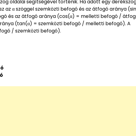
 oldalai segítségével történik. Ha adott egy derékszö
z az α szöggel szemközti befogó és az átfogó aránya (sin
ogó és az átfogó aránya (cos(α) = melletti befogó / átfog
ránya (tan(α) = szemközti befogó / melletti befogó). A
fogó / szemközti befogó).
gó
gó