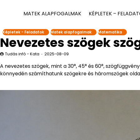
MATEK ALAPFOGALMAK
KÉPLETEK – FELADA
Képletek - Feladatok
Matek alapfogalmak
Matematika
Nevezetes szögek szö
Tudás infó - Kata
2025-08-09
A nevezetes szögek, mint a 30°, 45° és 60°, szögfüggvén
könnyedén számíthatunk szögekre és háromszögek oldala