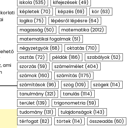
iskola
(535)
kifejezések
(49)
képletek
(70)
képzés
(69)
kör
(63)
korlati
ai
logika
(75)
lépésről lépésre
(64)
magasság
(50)
matematika
(2012)
matematikai fogalmak
(51)
négyzetgyök
(68)
oktatás
(710)
lehető
osztás
(72)
példák
(186)
szabályok
(52)
y
, ami
szorzás
(59)
számelmélet
(404)
m
számok
(160)
számítás
(1175)
számítások
(96)
szög
(109)
szögek
(114)
tanulmány
(321)
tanulás
(1114)
terület
(139)
trigonometria
(59)
tudomány
(131)
tulajdonságok
(143)
térfogat
(82)
törtek
(114)
összeadás
(60)