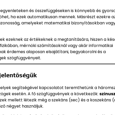
 egyenleteken és összefüggéseken is könnyebb és gyors
l jöhet, ha ezek automatikusan mennek. Másrészt ezekre a
 azonosság, amelyeket matematikai bizonyításokban vag
ek ezeknek az értékeknek a megtanítására, hiszen a kés
fizikában, mérnöki számításoknál vagy akár informatikai
ak érdemes alaposan elsajátítani, begyakorolni és a
gek szögfüggvényeit.
 jelentőségük
melyek segítségével kapcsolatot teremthetünk a hároms
szögek esetén. A fő szögfüggvények a következők:
szinusz
Ezek mellett létezik még a szekáns (sec) és a koszekáns 
ző négyet használjuk.