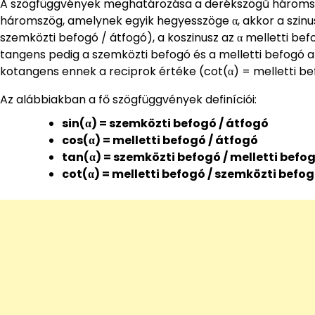
A szögfüggvények meghatározása a derékszögű háromszög
háromszög, amelynek egyik hegyesszöge α, akkor a szinus
szemközti befogó / átfogó), a koszinusz az α melletti bef
tangens pedig a szemközti befogó és a melletti befogó a
kotangens ennek a reciprok értéke (cot(α) = melletti be
Az alábbiakban a fő szögfüggvények definíciói:
sin(α) = szemközti befogó / átfogó
cos(α) = melletti befogó / átfogó
tan(α) = szemközti befogó / melletti befo
cot(α) = melletti befogó / szemközti befo