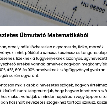
szletes Útmutató Matematikából
n, amely nélkülözhetetlen a geometria, fizika, mérnöki
nyek, mint például a szinusz, koszinusz és tangens, ala
rtéséhez. Ezeknek a függvényeknek bizonyos, úgynevezet
gyezhető értékei vannak, amelyek nagyban megkönnyítik
, 30°, 45°, 60° és 90°, amelyeknek szögfüggvényei gyakran
sgák során egyaránt.
pontosan mik is azok a nevezetes szögek, hogyan értelmez
 kívülről tudni. Megmutatjuk, hogy hogyan lehet ezen sz
ti hasznukat vehetjük a mindennapokban vagy éppen a ta
bban használt nevezetes szögekhez tartozó szinusz, koszi