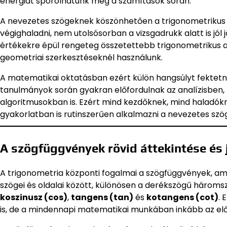
energiát spórolhatunk meg a számítások során.
A nevezetes szögeknek köszönhetően a trigonometrikus
végighaladni, nem utolsósorban a vizsgadrukk alatt is jó
értékekre épül rengeteg összetettebb trigonometrikus
geometriai szerkesztéseknél használunk.
A matematikai oktatásban ezért külön hangsúlyt fektetn
tanulmányok során gyakran előfordulnak az analízisben, 
algoritmusokban is. Ezért mind kezdőknek, mind haladókn
gyakorlatban is rutinszerűen alkalmazni a nevezetes szö
A szögfüggvények rövid áttekintése és
A trigonometria központi fogalmai a szögfüggvények, a
szögei és oldalai között, különösen a derékszögű három
koszinusz (cos)
,
tangens (tan)
és
kotangens (cot)
. 
is, de a mindennapi matematikai munkában inkább az elő