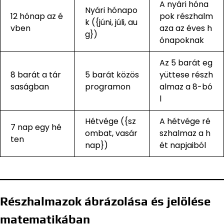
A nyári hóna
Nyári hónapo
12 hónap az é
pok részhalm
k ({júni, júli, au
vben
aza az éves h
g})
ónapoknak
Az 5 barát eg
8 barát a tár
5 barát közös
yüttese részh
saságban
programon
almaz a 8-bó
l
Hétvége ({sz
A hétvége ré
7 nap egy hé
ombat, vasár
szhalmaz a h
ten
nap})
ét napjaiból
Részhalmazok ábrázolása és jelölése
matematikában