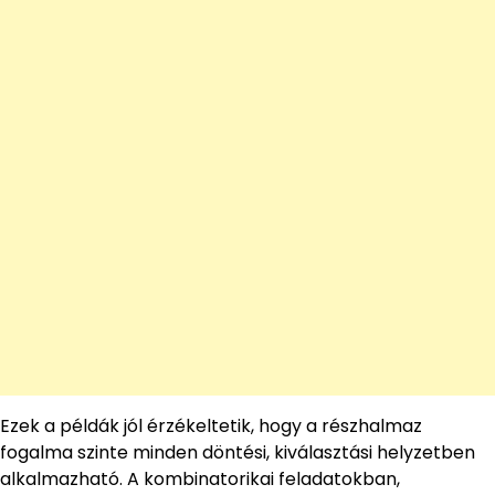
Ezek a példák jól érzékeltetik, hogy a részhalmaz
fogalma szinte minden döntési, kiválasztási helyzetben
alkalmazható. A kombinatorikai feladatokban,