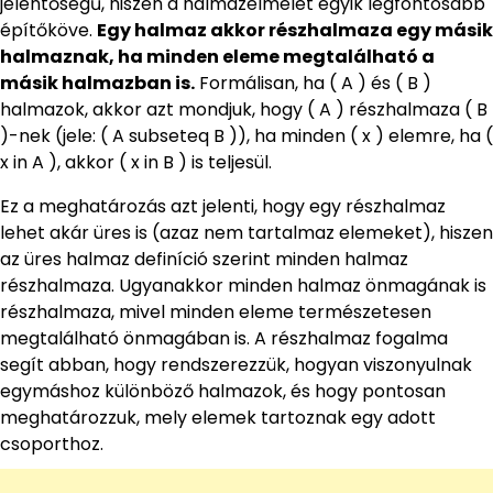
jelentőségű, hiszen a halmazelmélet egyik legfontosabb
építőköve.
Egy halmaz akkor részhalmaza egy másik
halmaznak, ha minden eleme megtalálható a
másik halmazban is.
Formálisan, ha ( A ) és ( B )
halmazok, akkor azt mondjuk, hogy ( A ) részhalmaza ( B
)-nek (jele: ( A subseteq B )), ha minden ( x ) elemre, ha (
x in A ), akkor ( x in B ) is teljesül.
Ez a meghatározás azt jelenti, hogy egy részhalmaz
lehet akár üres is (azaz nem tartalmaz elemeket), hiszen
az üres halmaz definíció szerint minden halmaz
részhalmaza. Ugyanakkor minden halmaz önmagának is
részhalmaza, mivel minden eleme természetesen
megtalálható önmagában is. A részhalmaz fogalma
segít abban, hogy rendszerezzük, hogyan viszonyulnak
egymáshoz különböző halmazok, és hogy pontosan
meghatározzuk, mely elemek tartoznak egy adott
csoporthoz.