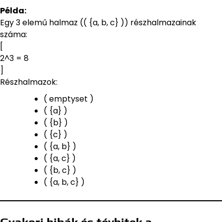
Példa:
Egy 3 elemű halmaz (( {a, b, c} )) részhalmazainak
száma:
[
2^3 = 8
]
Részhalmazok:
( emptyset )
( {a} )
( {b} )
( {c} )
( {a, b} )
( {a, c} )
( {b, c} )
( {a, b, c} )