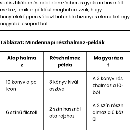
statisztikában és adatelemzésben is gyakran használt
eszköz, amikor például meghatározzuk, hogy
hányféleképpen választhatunk ki bizonyos elemeket egy
nagyobb csoportból.
Táblázat: Mindennapi részhalmaz-példák
Alap halma
Részhalmaz
Magyaráza
z
példa
t
A 3 könyv rés
10 könyv a po
3 könyv kivál
zhalmaz a 10-
lcon
asztva
ből
A 2 szín részh
2 szín használ
6 színű filctoll
almaz a 6 köz
ata rajzhoz
ül