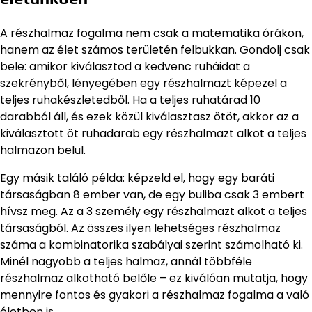
A részhalmaz fogalma nem csak a matematika órákon,
hanem az élet számos területén felbukkan. Gondolj csak
bele: amikor kiválasztod a kedvenc ruháidat a
szekrényből, lényegében egy részhalmazt képezel a
teljes ruhakészletedből. Ha a teljes ruhatárad 10
darabból áll, és ezek közül kiválasztasz ötöt, akkor az a
kiválasztott öt ruhadarab egy részhalmazt alkot a teljes
halmazon belül.
Egy másik találó példa: képzeld el, hogy egy baráti
társaságban 8 ember van, de egy buliba csak 3 embert
hívsz meg. Az a 3 személy egy részhalmazt alkot a teljes
társaságból. Az összes ilyen lehetséges részhalmaz
száma a kombinatorika szabályai szerint számolható ki.
Minél nagyobb a teljes halmaz, annál többféle
részhalmaz alkotható belőle – ez kiválóan mutatja, hogy
mennyire fontos és gyakori a részhalmaz fogalma a való
életben is.