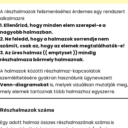
A részhalmazok felismeréséhez érdemes egy rendszert
alkalmazni:
1. Ellenőrizd, hogy minden elem szerepel-e a
nagyobb halmazban.
2. Ne feledd, hogy a halmazok sorrendje nem
számít, csak az, hogy az elemek megtalálhatók-e!
3. Az üres halmaz (( emptyset )) mindig
részhalmaza bármely halmaznak.
A halmazok közötti részhalmaz-kapcsolatok
szemléltetésére gyakran használunk úgynevezett
Venn-diagramokat
is, melyek vizuálisan mutatják meg,
mely elemek tartoznak több halmazhoz egyszerre.
Részhalmazok száma
Egy adott halmaz összes részhalmazának száma is