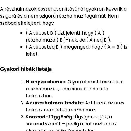
A részhalmazok összehasonlításánál gyakran keverik a
szigorú és a nem szigorú részhalmaz fogalmát. Nem
szabad elfelejteni, hogy
( A subset B ) azt jelenti, hogy ( A )
részhalmaza ( B )-nek, de ( A neq B ).
( A subseteq B ) megengedi, hogy ( A = B ) is
lehet.
Gyakori hibák listája
Hiányzó elemek:
Olyan elemet tesznek a
részhalmazba, ami nincs benne a fő
halmazban.
Az üres halmaz tévhite:
Azt hiszik, az üres
halmaz nem lehet részhalmaz.
Sorrend-függőség:
Úgy gondolják, a
sorrend számít – pedig a halmazban az
elemek sorrendje lényegtelen.