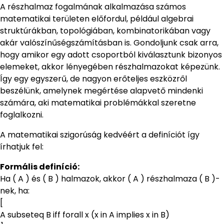
A részhalmaz fogalmának alkalmazása számos
matematikai területen előfordul, például algebrai
struktúrákban, topológiában, kombinatorikában vagy
akár valószínűségszámításban is. Gondoljunk csak arra,
hogy amikor egy adott csoportból kiválasztunk bizonyos
elemeket, akkor lényegében részhalmazokat képezünk.
Így egy egyszerű, de nagyon erőteljes eszközről
beszélünk, amelynek megértése alapvető mindenki
számára, aki matematikai problémákkal szeretne
foglalkozni.
A matematikai szigorúság kedvéért a definíciót így
írhatjuk fel:
Formális definíció:
Ha ( A ) és ( B ) halmazok, akkor ( A ) részhalmaza ( B )-
nek, ha:
[
A subseteq B iff forall x (x in A implies x in B)