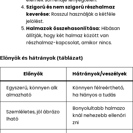
Szigorú és nem szigorú részhalmaz
keverése:
Rosszul használják a kétféle
jelölést.
Halmazok összehasonlítása:
Hibásan
állítják, hogy két halmaz között van
részhalmaz-kapcsolat, amikor nincs.
Előnyök és hátrányok (táblázat)
Előnyök
Hátrányok/veszélyek
Egyszerű, könnyen alk
Könnyen félreérthető,
almazható
ha hiányos a tudás
Bonyolultabb halmazo
Szemléletes, jól ábrázo
knál nehezebb ellenőri
lható
zni