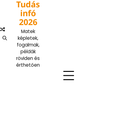
Tudás
Skip
to
infó
content
2026
Matek
képletek,
fogalmak,
példák
röviden és
érthetően