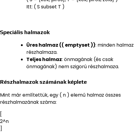
Itt: ( S subset T )
Speciális halmazok
Üres halmaz (( emptyset ))
: minden halmaz
részhalmaza.
Teljes halmaz
: önmagának (és csak
önmagának) nem szigorú részhalmaza.
Részhalmazok számának képlete
Mint már említettük, egy ( n ) elemű halmaz összes
részhalmazának száma:
[
2^n
]