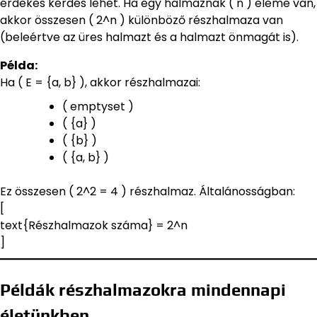
érdekes kérdés lehet. Ha egy halmaznak ( n ) eleme van,
akkor összesen ( 2^n ) különböző részhalmaza van
(beleértve az üres halmazt és a halmazt önmagát is).
Példa:
Ha ( E = {a, b} ), akkor részhalmazai:
( emptyset )
( {a} )
( {b} )
( {a, b} )
Ez összesen ( 2^2 = 4 ) részhalmaz. Általánosságban:
[
text{Részhalmazok száma} = 2^n
]
Példák részhalmazokra mindennapi
életünkben