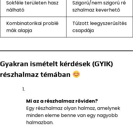
Sokféle területen hasz
Szigorú/nem szigorú ré
nálható
szhalmaz keverhető
Kombinatorikai problé
Túlzott leegyszerűsítés
mák alapja
csapdája
Gyakran ismételt kérdések (GYIK)
részhalmaz témában
Mi az a részhalmaz röviden?
Egy részhalmaz olyan halmaz, amelynek
minden eleme benne van egy nagyobb
halmazban.