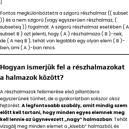
]
Fontos megkülönböztetni a szigorú részhalmaz (( subset
)) és a nem szigorú (vagy egyszerűen részhalmaz, (
subseteq )) fogalmát. A szigorú részhalmaz esetében ( A
subset B ) azt jelenti, hogy ( A ) részhalmaza ( B )-nek,
de ( A neq B ), tehát van legalább egy olyan elem ( B )-
ben, ami ( A )-ban nincs.
Hogyan ismerjük fel a részhalmazokat
a halmazok között?
A részhalmazok felismerése első pillantásra
egyszerűnek tűnhet, de a gyakorlatban sokszor okoz
fejtörést.
A legfontosabb szabály, amit mindig szem
előtt kell tartani, hogy minden egyes elemnek meg
kell lennie az úgynevezett „nagy” halmazban
. Tehát
vizsgálj meg minden elemet a „kisebb” halmazból, és