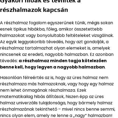
Gyakori hibák és tévhitek a
részhalmazok kapcsán
A részhalmaz fogalom egyszerűnek tűnik, mégis sokan
esnek tipikus hibákba, főleg, amikor összetettebb
halmazokat vagy bonyolultabb feltételeket vizsgálnak.
Az egyik leggyakoribb tévedés, hogy azt gondolják, a
részhalmaz tartalmazhat olyan elemeket is, amelyek
nincsenek az eredeti, nagyobb halmazban. Ez azonban
tévedés:
a részhalmaz minden tagja kötelezően
benne kell, hogy legyen a nagyobb halmazban
.
Hasonlóan félreértés az is, hogy az üres halmaz nem
részhalmaza más halmazoknak, vagy hogy egy halmaz
nem lehet önmagának részhalmaza. Ezek
matematikailag hibás állítások, hiszen épp az üres
halmaz univerzális tulajdonsága, hogy bármely halmaz
részhalmazának tekinthető – mivel nincs benne semmi,
nincs olyan elem, amely ne lenne a „nagy” halmazban!