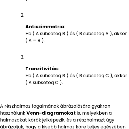
Antiszimmetria:
Ha ( A subseteq B ) és ( B subseteq A ), akkor
( A = B ).
Tranzitivitás:
Ha ( A subseteq B ) és ( B subseteq C ), akkor
( A subseteq C ).
A részhalmaz fogalmának ábrázolására gyakran
használunk
Venn-diagramokat
is, melyekben a
halmazokat körök jelképezik, és a részhalmazt úgy
ábrázoljuk, hogy a kisebb halmaz köre teljes egészében