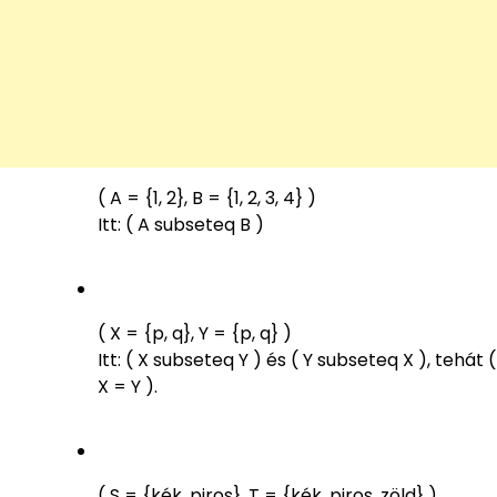
( A = {1, 2}, B = {1, 2, 3, 4} )
Itt: ( A subseteq B )
( X = {p, q}, Y = {p, q} )
Itt: ( X subseteq Y ) és ( Y subseteq X ), tehát (
X = Y ).
( S = {kék, piros}, T = {kék, piros, zöld} )