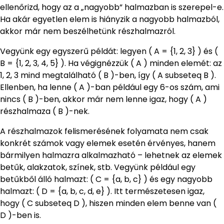
ellenőrizd, hogy az a „nagyobb” halmazban is szerepel-e.
Ha akár egyetlen elem is hiányzik a nagyobb halmazból,
akkor már nem beszélhetünk részhalmazról.
Vegyünk egy egyszerű példát: legyen ( A = {1, 2, 3} ) és (
B = {1, 2, 3, 4, 5} ). Ha végignézzük ( A ) minden elemét: az
1, 2, 3 mind megtalálható ( B )-ben, így ( A subseteq B ).
Ellenben, ha lenne ( A )-ban például egy 6-os szám, ami
nincs ( B )-ben, akkor már nem lenne igaz, hogy ( A )
részhalmaza ( B )-nek.
A részhalmazok felismerésének folyamata nem csak
konkrét számok vagy elemek esetén érvényes, hanem
bármilyen halmazra alkalmazható – lehetnek az elemek
betűk, alakzatok, színek, stb. Vegyünk például egy
betűkből álló halmazt: ( C = {a, b, c} ) és egy nagyobb
halmazt: ( D = {a, b, c, d, e} ). Itt természetesen igaz,
hogy ( C subseteq D ), hiszen minden elem benne van (
D )-ben is.