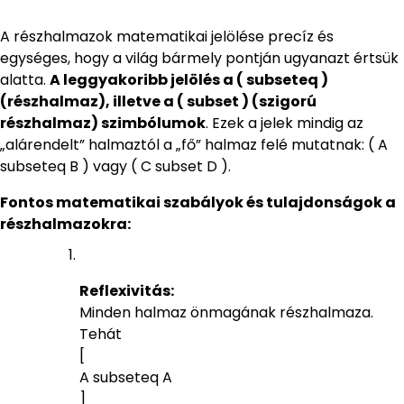
A részhalmazok matematikai jelölése precíz és
egységes, hogy a világ bármely pontján ugyanazt értsük
alatta.
A leggyakoribb jelölés a ( subseteq )
(részhalmaz), illetve a ( subset ) (szigorú
részhalmaz) szimbólumok
. Ezek a jelek mindig az
„alárendelt” halmaztól a „fő” halmaz felé mutatnak: ( A
subseteq B ) vagy ( C subset D ).
Fontos matematikai szabályok és tulajdonságok a
részhalmazokra:
Reflexivitás:
Minden halmaz önmagának részhalmaza.
Tehát
[
A subseteq A
]