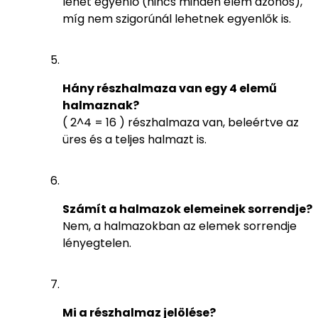
lehet egyenlő (nincs minden elem azonos),
míg nem szigorúnál lehetnek egyenlők is.
Hány részhalmaza van egy 4 elemű
halmaznak?
( 2^4 = 16 ) részhalmaza van, beleértve az
üres és a teljes halmazt is.
Számít a halmazok elemeinek sorrendje?
Nem, a halmazokban az elemek sorrendje
lényegtelen.
Mi a részhalmaz jelölése?