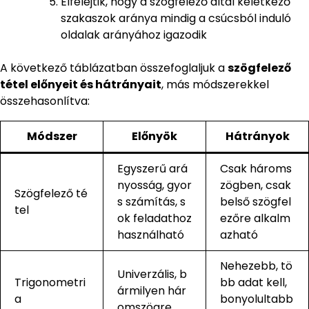
Elfelejtik, hogy a szögfelező által keletkező
szakaszok aránya mindig a csúcsból induló
oldalak arányához igazodik
A következő táblázatban összefoglaljuk a
szögfelező
tétel előnyeit és hátrányait
, más módszerekkel
összehasonlítva:
Módszer
Előnyök
Hátrányok
Egyszerű ará
Csak hároms
nyosság, gyor
zögben, csak
Szögfelező té
s számítás, s
belső szögfel
tel
ok feladathoz
ezőre alkalm
használható
azható
Nehezebb, tö
Univerzális, b
Trigonometri
bb adat kell,
ármilyen hár
a
bonyolultabb
omszögre