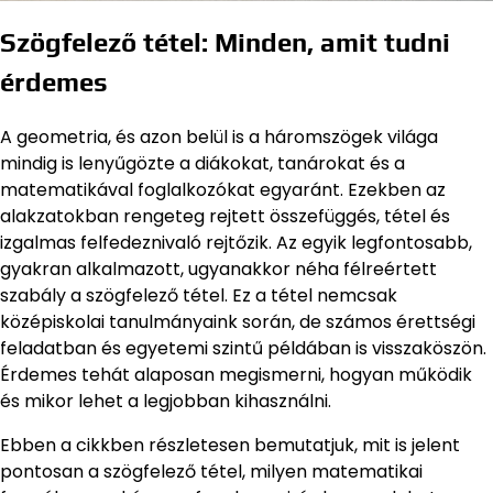
Szögfelező tétel: Minden, amit tudni
érdemes
A geometria, és azon belül is a háromszögek világa
mindig is lenyűgözte a diákokat, tanárokat és a
matematikával foglalkozókat egyaránt. Ezekben az
alakzatokban rengeteg rejtett összefüggés, tétel és
izgalmas felfedeznivaló rejtőzik. Az egyik legfontosabb,
gyakran alkalmazott, ugyanakkor néha félreértett
szabály a szögfelező tétel. Ez a tétel nemcsak
középiskolai tanulmányaink során, de számos érettségi
feladatban és egyetemi szintű példában is visszaköszön.
Érdemes tehát alaposan megismerni, hogyan működik
és mikor lehet a legjobban kihasználni.
Ebben a cikkben részletesen bemutatjuk, mit is jelent
pontosan a szögfelező tétel, milyen matematikai