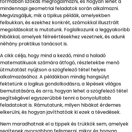
formában szokás megfogalmazni, és hogyan lehet a
mindennapi geometriai feladatok során alkalmazni.
Megvizsgáljuk, mik a tipikus példák, amelyekben
felbukkan, és ezekhez konkrét, számokkal illusztrált
megoldásokat is mutatunk. Foglalkozunk a leggyakoribb
hibákkal, amelyek félreértésekhez vezetnek, és adunk
néhány praktikus tanácsot is.
A cikk célja, hogy mind a kezdő, mind a haladó
matematikusok számára átfogó, részletekbe menő
útmutatást nyújtson a szögfelező tétel helyes
alkalmazásához. A példákban mindig hangsúlyt
fektetünk a logikus gondolkodásra, a lépések világos
bemutatására, és arra, hogyan lehet a szögfelező tétel
segítségével egyszerűbbé tenni a bonyolultabb
feladatokat is. Rámutatunk, milyen hibákat érdemes
elkerülni, és hogyan javíthatóak ki ezek a tévedések.
Nem maradhatnak el a tippek és trükkök sem, amelyek
segítenek gyorsabban felismerni, mikor és hogyan