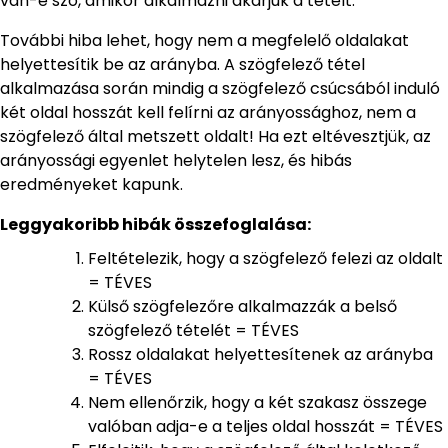
van-e szó, amikor alkalmazni akarjuk a tételt.
További hiba lehet, hogy nem a megfelelő oldalakat
helyettesítik be az arányba. A szögfelező tétel
alkalmazása során mindig a szögfelező csúcsából induló
két oldal hosszát kell felírni az arányossághoz, nem a
szögfelező által metszett oldalt! Ha ezt eltévesztjük, az
arányossági egyenlet helytelen lesz, és hibás
eredményeket kapunk.
Leggyakoribb hibák összefoglalása:
Feltételezik, hogy a szögfelező felezi az oldalt
= TÉVES
Külső szögfelezőre alkalmazzák a belső
szögfelező tételét = TÉVES
Rossz oldalakat helyettesítenek az arányba
= TÉVES
Nem ellenőrzik, hogy a két szakasz összege
valóban adja-e a teljes oldal hosszát = TÉVES