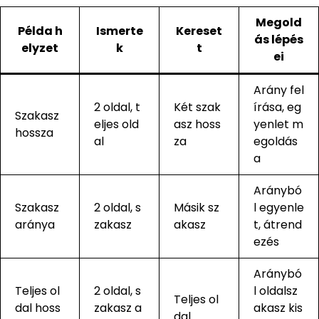
Megold
Példa h
Ismerte
Kereset
ás lépés
elyzet
k
t
ei
Arány fel
2 oldal, t
Két szak
írása, eg
Szakasz
eljes old
asz hoss
yenlet m
hossza
al
za
egoldás
a
Aránybó
Szakasz
2 oldal, s
Másik sz
l egyenle
aránya
zakasz
akasz
t, átrend
ezés
Aránybó
Teljes ol
2 oldal, s
l oldalsz
Teljes ol
dal hoss
zakasz a
akasz kis
dal