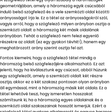
geometriájában, amely a háromszög egyik csúcsából
induló belső szögfelező és a vele szemközti oldal közötti
arányosságot írja le. Ez a tétel az arányosságokról szól,
vagyis arról, hogy a szögfelező milyen arányban osztja a
szemközti oldalt a háromszög két másik oldalának
arányában. Tehát a szögfelező nem felezi egyenlő
részekre az oldalt (ez egy gyakori tévhit!), hanem egy
meghatározott arány szerint osztja fel azt.
Fontos kiemelni, hogy a szögfelező tétel mindig a
háromszög belső szögfelezőjére alkalmazható. Ez azt
jelenti, hogy ha kiválasztunk egy csúcsot, abból húzunk
egy szögfelezőt, amely a szemközti oldalt két részre
osztja, akkor ez a két szakasz pontosan olyan arányban
áll egymással, mint a háromszög másik két oldala. Ez a
tétel lehetővé teszi, hogy ismeretlen hosszakat
számítsunk ki, ha a háromszög egyes oldalainak és a
szemközti oldal szakaszainak hosszát ismerjük. Ezért a
szögfelező tétel gyakran alkalmazott és nagyon hasznos