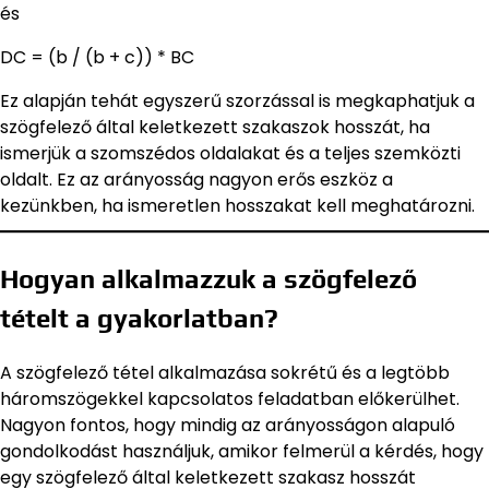
és
DC = (b / (b + c)) * BC
Ez alapján tehát egyszerű szorzással is megkaphatjuk a
szögfelező által keletkezett szakaszok hosszát, ha
ismerjük a szomszédos oldalakat és a teljes szemközti
oldalt. Ez az arányosság nagyon erős eszköz a
kezünkben, ha ismeretlen hosszakat kell meghatározni.
Hogyan alkalmazzuk a szögfelező
tételt a gyakorlatban?
A szögfelező tétel alkalmazása sokrétű és a legtöbb
háromszögekkel kapcsolatos feladatban előkerülhet.
Nagyon fontos, hogy mindig az arányosságon alapuló
gondolkodást használjuk, amikor felmerül a kérdés, hogy
egy szögfelező által keletkezett szakasz hosszát