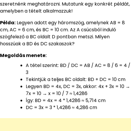
szeretnénk meghatározni. Mutatunk egy konkrét példát,
amelyben a tételt alkalmazzuk!
Példa:
Legyen adott egy háromszög, amelynek AB = 8
cm, AC = 6 cm, és BC = 10 cm. Az A csúcsból induló
szögfelező a BC oldalt D pontban metszi. Milyen
hosszúak a BD és DC szakaszok?
Megoldás menete:
A tétel szerint: BD / DC = AB / AC = 8 / 6 = 4 /
3
Tekintjük a teljes BC oldalt: BD + DC = 10 cm
Legyen BD = 4x, DC = 3x, akkor: 4x + 3x = 10 →
7x = 10 → x = 10 / 7 ≈ 1,4286
Így: BD = 4x = 4 * 1,4286 ≈ 5,714 cm
DC = 3x = 3 * 1,4286 ≈ 4,286 cm