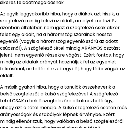
sikeres feladatmegoldásnak.
Az egyik leggyakoribb hiba, hogy a diákok azt hiszik, a
szögfelező mindig felezi az oldalt, amelyet metszi. Ez
azonban általában nem igaz: a szögfelező csak akkor
felez egy oldalt, ha a háromszög szárainak hossza
egyenlő (vagyis a háromszög egyenlő szárú az adott
csúcsnál). A szögfelező tétel mindig ARÁNYOS osztást
jelent, nem egyenlő részekre vágást. Ezért fontos, hogy
mindig az oldalak arányát használjuk fel az egyenlet
felírásánál, ne feltételezzük egyből, hogy félbevágjuk az
oldalt.
A másik gyakori hiba, hogy a tanulók összekeverik a
belső szögfelezőt a külső szögfelezővel. A szögfelező
tétel CSAK a belső szögfelezőre alkalmazható úgy,
ahogy azt a tétel mondja. A külső szögfelező esetén más
arányosságok és szabályok lépnek érvénybe. Ezért
mindig ellenőrizzük, hogy valóban a belső szögfelezőről