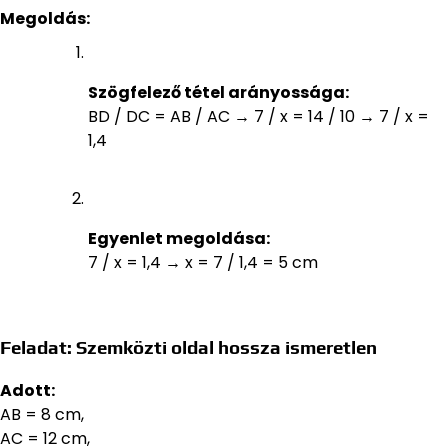
Megoldás:
Szögfelező tétel arányossága:
BD / DC = AB / AC → 7 / x = 14 / 10 → 7 / x =
1,4
Egyenlet megoldása:
7 / x = 1,4 → x = 7 / 1,4 = 5 cm
Feladat: Szemközti oldal hossza ismeretlen
Adott:
AB = 8 cm,
AC = 12 cm,