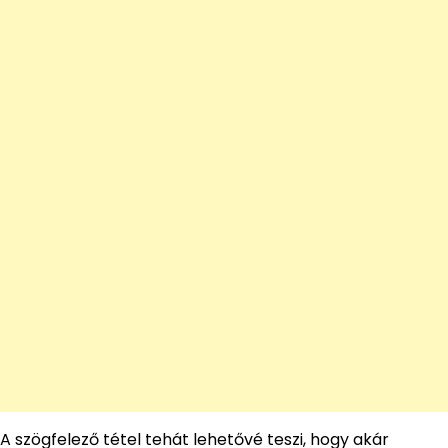
A szögfelező tétel tehát lehetővé teszi, hogy akár