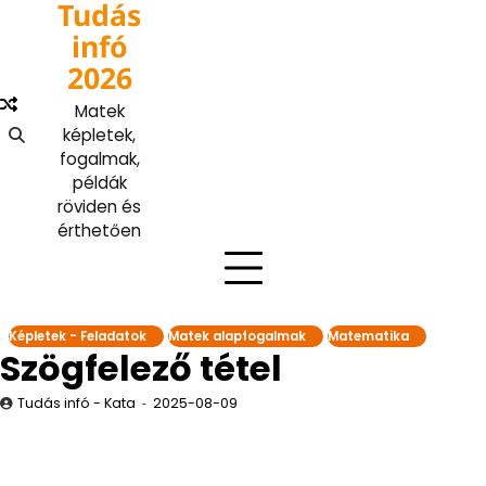
Tudás
Skip
to
infó
content
2026
Matek
képletek,
fogalmak,
példák
röviden és
érthetően
Képletek - Feladatok
Matek alapfogalmak
Matematika
Szögfelező tétel
Tudás infó - Kata
2025-08-09