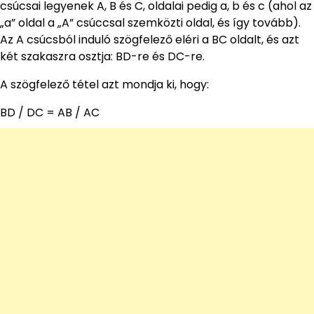
csúcsai legyenek A, B és C, oldalai pedig a, b és c (ahol az
„a” oldal a „A” csúccsal szemközti oldal, és így tovább).
Az A csúcsból induló szögfelező eléri a BC oldalt, és azt
két szakaszra osztja: BD-re és DC-re.
A szögfelező tétel azt mondja ki, hogy:
BD / DC = AB / AC