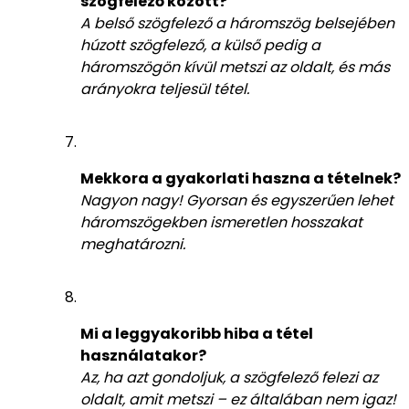
szögfelező között?
A belső szögfelező a háromszög belsejében
húzott szögfelező, a külső pedig a
háromszögön kívül metszi az oldalt, és más
arányokra teljesül tétel.
Mekkora a gyakorlati haszna a tételnek?
Nagyon nagy! Gyorsan és egyszerűen lehet
háromszögekben ismeretlen hosszakat
meghatározni.
Mi a leggyakoribb hiba a tétel
használatakor?
Az, ha azt gondoljuk, a szögfelező felezi az
oldalt, amit metszi – ez általában nem igaz!