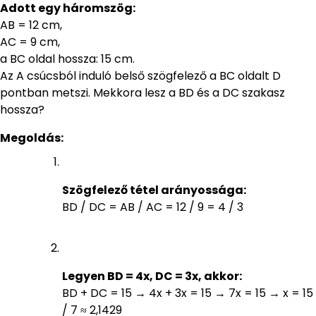
Adott egy háromszög:
AB = 12 cm,
AC = 9 cm,
a BC oldal hossza: 15 cm.
Az A csúcsból induló belső szögfelező a BC oldalt D
pontban metszi. Mekkora lesz a BD és a DC szakasz
hossza?
Megoldás:
Szögfelező tétel arányossága:
BD / DC = AB / AC = 12 / 9 = 4 / 3
Legyen BD = 4x, DC = 3x, akkor:
BD + DC = 15 → 4x + 3x = 15 → 7x = 15 → x = 15
/ 7 ≈ 2,1429