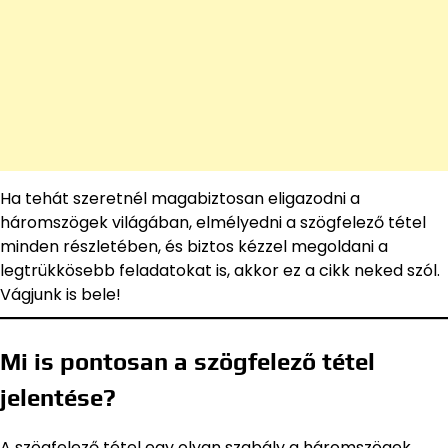
Ha tehát szeretnél magabiztosan eligazodni a
háromszögek világában, elmélyedni a szögfelező tétel
minden részletében, és biztos kézzel megoldani a
legtrükkösebb feladatokat is, akkor ez a cikk neked szól.
Vágjunk is bele!
Mi is pontosan a szögfelező tétel
jelentése?
A szögfelező tétel egy olyan szabály a háromszögek