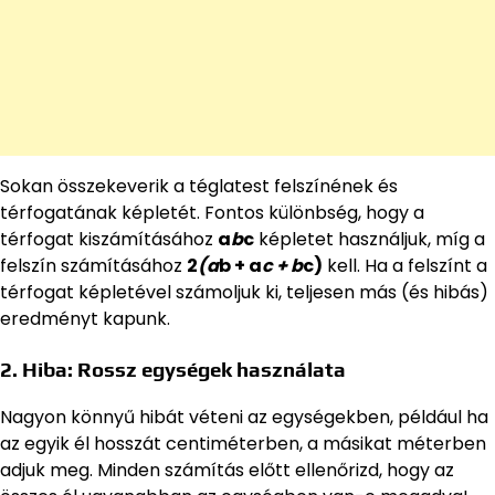
Sokan összekeverik a téglatest felszínének és
térfogatának képletét. Fontos különbség, hogy a
térfogat kiszámításához
a
b
c
képletet használjuk, míg a
felszín számításához
2
(a
b + a
c + b
c)
kell. Ha a felszínt a
térfogat képletével számoljuk ki, teljesen más (és hibás)
eredményt kapunk.
2. Hiba: Rossz egységek használata
Nagyon könnyű hibát véteni az egységekben, például ha
az egyik él hosszát centiméterben, a másikat méterben
adjuk meg. Minden számítás előtt ellenőrizd, hogy az