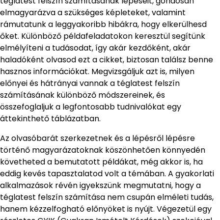
téglatest felszín számításának lépéseit, gondosan
elmagyarázva a szükséges képleteket, valamint
rámutatunk a leggyakoribb hibákra, hogy elkerülhesd
őket. Különböző példafeladatokon keresztül segítünk
elmélyíteni a tudásodat, így akár kezdőként, akár
haladóként olvasod ezt a cikket, biztosan találsz benne
hasznos információkat. Megvizsgáljuk azt is, milyen
előnyei és hátrányai vannak a téglatest felszín
számításának különböző módszereinek, és
összefoglaljuk a legfontosabb tudnivalókat egy
áttekinthető táblázatban.
Az olvasóbarát szerkezetnek és a lépésről lépésre
történő magyarázatoknak köszönhetően könnyedén
követheted a bemutatott példákat, még akkor is, ha
eddig kevés tapasztalatod volt a témában. A gyakorlati
alkalmazások révén igyekszünk megmutatni, hogy a
téglatest felszín számítása nem csupán elméleti tudás,
hanem kézzelfogható előnyöket is nyújt. Végezetül egy