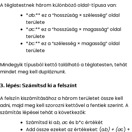
A téglatestnek három különböző oldal-típusa van:
*
a
b:** ez a “hosszúság × szélesség” oldal
területe
*
a
c:** ez a “hosszúság × magasság” oldal
területe
*
b
c:** ez a “szélesség × magasság” oldal
területe
Mindegyik típusból kettő található a téglatesten, tehát
mindet meg kell dupláznunk.
3. lépés: Számítsd ki a felszínt
A felszín kiszámításához a három területet össze kell
adni, majd meg kell szorozni kettővel a fentiek szerint. A
számítás lépései tehát a következők:
Számítsd ki a
b, a
c és b*c értékét
Add össze ezeket az értékeket: (a
b) + (a
c) +