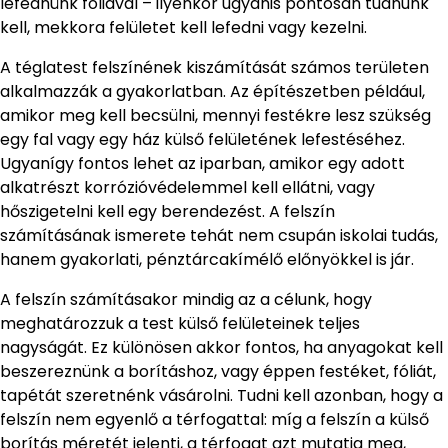
lefednünk fóliával – ilyenkor ugyanis pontosan tudnunk
kell, mekkora felületet kell lefedni vagy kezelni.
A téglatest felszínének kiszámítását számos területen
alkalmazzák a gyakorlatban. Az építészetben például,
amikor meg kell becsülni, mennyi festékre lesz szükség
egy fal vagy egy ház külső felületének lefestéséhez.
Ugyanígy fontos lehet az iparban, amikor egy adott
alkatrészt korrózióvédelemmel kell ellátni, vagy
hőszigetelni kell egy berendezést. A felszín
számításának ismerete tehát nem csupán iskolai tudás,
hanem gyakorlati, pénztárcakímélő előnyökkel is jár.
A felszín számításakor mindig az a célunk, hogy
meghatározzuk a test külső felületeinek teljes
nagyságát. Ez különösen akkor fontos, ha anyagokat kell
beszereznünk a borításhoz, vagy éppen festéket, fóliát,
tapétát szeretnénk vásárolni. Tudni kell azonban, hogy a
felszín nem egyenlő a térfogattal: míg a felszín a külső
borítás méretét jelenti, a térfogat azt mutatja meg,