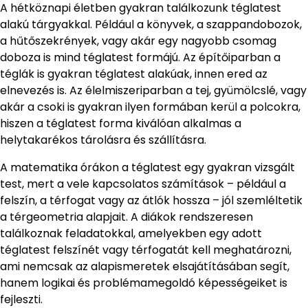
A hétköznapi életben gyakran találkozunk téglatest
alakú tárgyakkal. Például a könyvek, a szappandobozok,
a hűtőszekrények, vagy akár egy nagyobb csomag
doboza is mind téglatest formájú. Az építőiparban a
téglák is gyakran téglatest alakúak, innen ered az
elnevezés is. Az élelmiszeriparban a tej, gyümölcslé, vagy
akár a csoki is gyakran ilyen formában kerül a polcokra,
hiszen a téglatest forma kiválóan alkalmas a
helytakarékos tárolásra és szállításra.
A matematika órákon a téglatest egy gyakran vizsgált
test, mert a vele kapcsolatos számítások – például a
felszín, a térfogat vagy az átlók hossza – jól szemléltetik
a térgeometria alapjait. A diákok rendszeresen
találkoznak feladatokkal, amelyekben egy adott
téglatest felszínét vagy térfogatát kell meghatározni,
ami nemcsak az alapismeretek elsajátításában segít,
hanem logikai és problémamegoldó képességeiket is
fejleszti.