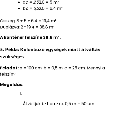
a
c = 2,5
2,0 = 5 m²
b
c = 3,2
2,0 = 6,4 m²
Összeg: 8 + 5 + 6,4 = 19,4 m²
Duplázva: 2 * 19,4 = 38,8 m²
A konténer felszíne 38,8 m².
3. Példa: Különböző egységek miatt átváltás
szükséges
Feladat:
a = 100 cm, b = 0,5 m, c = 25 cm. Mennyi a
felszín?
Megoldás:
Átváltjuk b-t cm-re: 0,5 m = 50 cm