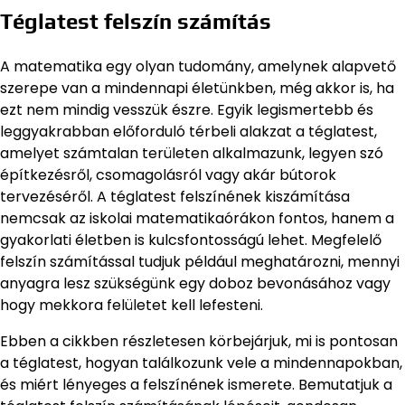
Téglatest felszín számítás
A matematika egy olyan tudomány, amelynek alapvető
szerepe van a mindennapi életünkben, még akkor is, ha
ezt nem mindig vesszük észre. Egyik legismertebb és
leggyakrabban előforduló térbeli alakzat a téglatest,
amelyet számtalan területen alkalmazunk, legyen szó
építkezésről, csomagolásról vagy akár bútorok
tervezéséről. A téglatest felszínének kiszámítása
nemcsak az iskolai matematikaórákon fontos, hanem a
gyakorlati életben is kulcsfontosságú lehet. Megfelelő
felszín számítással tudjuk például meghatározni, mennyi
anyagra lesz szükségünk egy doboz bevonásához vagy
hogy mekkora felületet kell lefesteni.
Ebben a cikkben részletesen körbejárjuk, mi is pontosan
a téglatest, hogyan találkozunk vele a mindennapokban,
és miért lényeges a felszínének ismerete. Bemutatjuk a