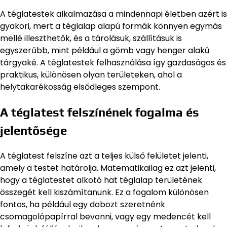
A téglatestek alkalmazása a mindennapi életben azért is
gyakori, mert a téglalap alapú formák könnyen egymás
mellé illeszthetők, és a tárolásuk, szállításuk is
egyszerűbb, mint például a gömb vagy henger alakú
tárgyaké. A téglatestek felhasználása így gazdaságos és
praktikus, különösen olyan területeken, ahol a
helytakarékosság elsődleges szempont.
A téglatest felszínének fogalma és
jelentősége
A téglatest felszíne azt a teljes külső felületet jelenti,
amely a testet határolja. Matematikailag ez azt jelenti,
hogy a téglatestet alkotó hat téglalap területének
összegét kell kiszámítanunk. Ez a fogalom különösen
fontos, ha például egy dobozt szeretnénk
csomagolópapírral bevonni, vagy egy medencét kell