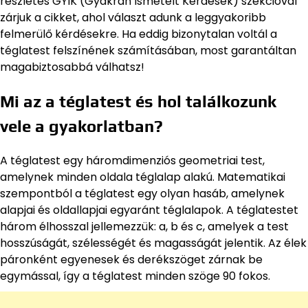
részletes GYIK (Gyakran Ismételt Kérdések) szekcióval
zárjuk a cikket, ahol választ adunk a leggyakoribb
felmerülő kérdésekre. Ha eddig bizonytalan voltál a
téglatest felszínének számításában, most garantáltan
magabiztosabbá válhatsz!
Mi az a téglatest és hol találkozunk
vele a gyakorlatban?
A téglatest egy háromdimenziós geometriai test,
amelynek minden oldala téglalap alakú. Matematikai
szempontból a téglatest egy olyan hasáb, amelynek
alapjai és oldallapjai egyaránt téglalapok. A téglatestet
három élhosszal jellemezzük: a, b és c, amelyek a test
hosszúságát, szélességét és magasságát jelentik. Az élek
páronként egyenesek és derékszöget zárnak be
egymással, így a téglatest minden szöge 90 fokos.