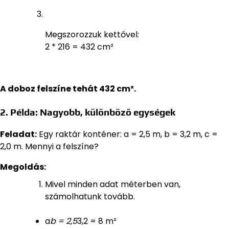
Megszorozzuk kettővel:
2 * 216 = 432 cm²
A doboz felszíne tehát 432 cm².
2. Példa: Nagyobb, különböző egységek
Feladat:
Egy raktár konténer: a = 2,5 m, b = 3,2 m, c =
2,0 m. Mennyi a felszíne?
Megoldás:
Mivel minden adat méterben van,
számolhatunk tovább.
a
b = 2,5
3,2 = 8 m²