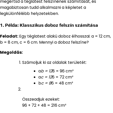
megértsd a téglatest felszínének számítását, és
magabiztosan tudd alkalmazni a képletet a
legkülönfélébb helyzetekben.
1. Példa: Klasszikus doboz felszín számítása
Feladat:
Egy téglatest alakú doboz élhosszai: a = 12 cm,
b = 8 cm, c = 6 cm. Mennyi a doboz felszíne?
Megoldás:
Számoljuk ki az oldalak területét:
a
b = 12
8 = 96 cm²
a
c = 12
6 = 72 cm²
b
c = 8
6 = 48 cm²
Összeadjuk ezeket:
96 + 72 + 48 = 216 cm²