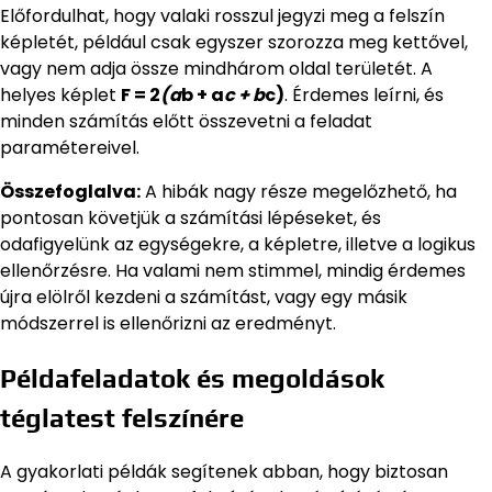
Előfordulhat, hogy valaki rosszul jegyzi meg a felszín
képletét, például csak egyszer szorozza meg kettővel,
vagy nem adja össze mindhárom oldal területét. A
helyes képlet
F = 2
(a
b + a
c + b
c)
. Érdemes leírni, és
minden számítás előtt összevetni a feladat
paramétereivel.
Összefoglalva:
A hibák nagy része megelőzhető, ha
pontosan követjük a számítási lépéseket, és
odafigyelünk az egységekre, a képletre, illetve a logikus
ellenőrzésre. Ha valami nem stimmel, mindig érdemes
újra elölről kezdeni a számítást, vagy egy másik
módszerrel is ellenőrizni az eredményt.
Példafeladatok és megoldások
téglatest felszínére
A gyakorlati példák segítenek abban, hogy biztosan