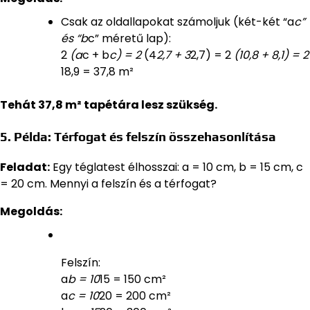
Csak az oldallapokat számoljuk (két-két “a
c”
és “b
c” méretű lap):
2
(a
c + b
c) = 2
(4
2,7 + 3
2,7) = 2
(10,8 + 8,1) = 2
18,9 = 37,8 m²
Tehát 37,8 m² tapétára lesz szükség.
5. Példa: Térfogat és felszín összehasonlítása
Feladat:
Egy téglatest élhosszai: a = 10 cm, b = 15 cm, c
= 20 cm. Mennyi a felszín és a térfogat?
Megoldás:
Felszín:
a
b = 10
15 = 150 cm²
a
c = 10
20 = 200 cm²