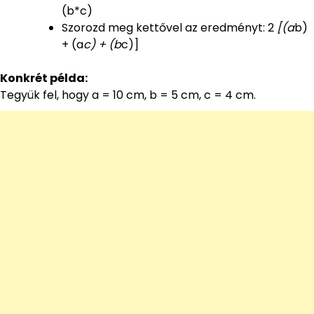
(b*c)
Szorozd meg kettővel az eredményt: 2
[(a
b)
+ (a
c) + (b
c)]
Konkrét példa:
Tegyük fel, hogy a = 10 cm, b = 5 cm, c = 4 cm.