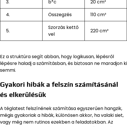
3.
b*c
20 cm²
4.
Összegzés
110 cm²
Szorzás kettő
5.
220 cm²
vel
Ez a struktúra segít abban, hogy logikusan, lépésről
lépésre haladj a számításban, és biztosan ne maradjon ki
semmi.
Gyakori hibák a felszín számításánál
és elkerülésük
A téglatest felszínének számítása egyszerűen hangzik,
mégis gyakoriak a hibák, különösen akkor, ha valaki siet,
vagy még nem rutinos ezekben a feladatokban. Az