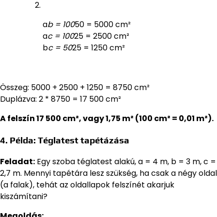
a
b = 100
50 = 5000 cm²
a
c = 100
25 = 2500 cm²
b
c = 50
25 = 1250 cm²
Összeg: 5000 + 2500 + 1250 = 8750 cm²
Duplázva: 2 * 8750 = 17 500 cm²
A felszín 17 500 cm², vagy 1,75 m² (100 cm² = 0,01 m²).
4. Példa: Téglatest tapétázása
Feladat:
Egy szoba téglatest alakú, a = 4 m, b = 3 m, c =
2,7 m. Mennyi tapétára lesz szükség, ha csak a négy oldal
(a falak), tehát az oldallapok felszínét akarjuk
kiszámítani?
Megoldás: