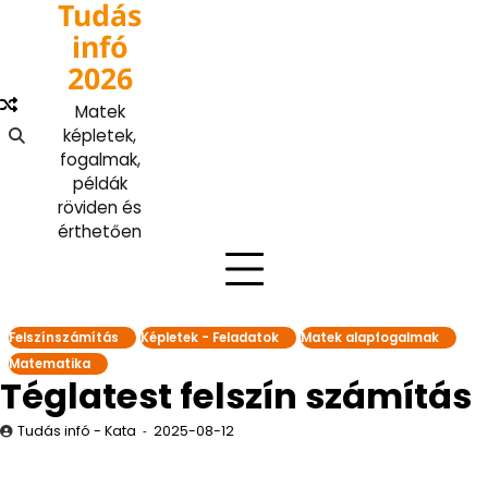
Tudás
Skip
to
infó
content
2026
Matek
képletek,
fogalmak,
példák
röviden és
érthetően
Felszínszámítás
Képletek - Feladatok
Matek alapfogalmak
Matematika
Téglatest felszín számítás
Tudás infó - Kata
2025-08-12