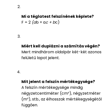
Mi a téglatest felszínének képlete?
F = 2
(a
b + a
c + b
c)
Miért kell duplázni a számítás végén?
Mert mindhárom oldalpár két-két azonos
felületű lapot jelent.
Mit jelent a felszín mértékegysége?
A felszín mértékegysége mindig
négyzetcentiméter (cm²), négyzetméter
(m²), stb., az élhosszak mértékegységétől
függően.