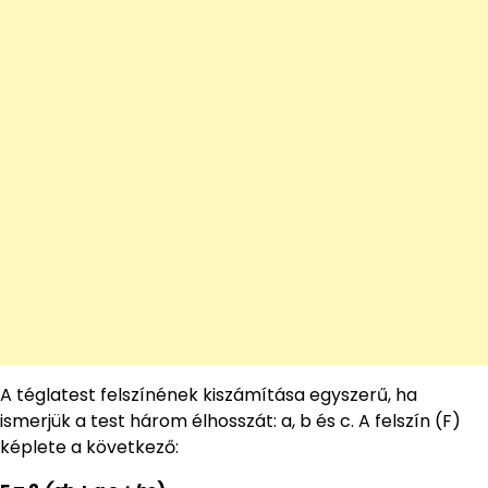
A téglatest felszínének kiszámítása egyszerű, ha
ismerjük a test három élhosszát: a, b és c. A felszín (F)
képlete a következő: