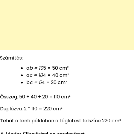
Számítás:
a
b = 10
5 = 50 cm²
a
c = 10
4 = 40 cm²
b
c = 5
4 = 20 cm²
Összeg: 50 + 40 + 20 = 110 cm²
Duplázva: 2 * 110 = 220 cm²
Tehát a fenti példában a téglatest felszíne 220 cm².