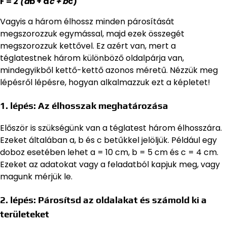
F = 2
(a
b + a
c + b
c)
Vagyis a három élhossz minden párosítását
megszorozzuk egymással, majd ezek összegét
megszorozzuk kettővel. Ez azért van, mert a
téglatestnek három különböző oldalpárja van,
mindegyikből kettő-kettő azonos méretű. Nézzük meg
lépésről lépésre, hogyan alkalmazzuk ezt a képletet!
1. lépés: Az élhosszak meghatározása
Először is szükségünk van a téglatest három élhosszára.
Ezeket általában a, b és c betűkkel jelöljük. Például egy
doboz esetében lehet a = 10 cm, b = 5 cm és c = 4 cm.
Ezeket az adatokat vagy a feladatból kapjuk meg, vagy
magunk mérjük le.
2. lépés: Párosítsd az oldalakat és számold ki a
területeket