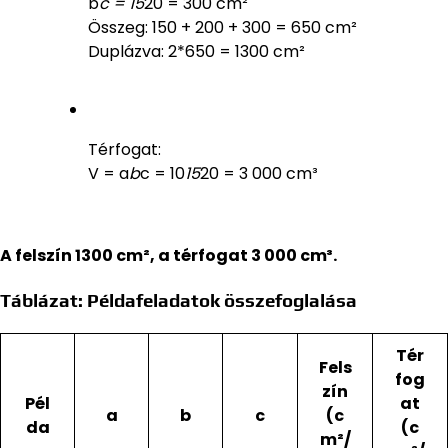
b
c = 15
20 = 300 cm²
Összeg: 150 + 200 + 300 = 650 cm²
Duplázva: 2*650 = 1300 cm²
Térfogat:
V = a
b
c = 10
15
20 = 3 000 cm³
A felszín 1300 cm², a térfogat 3 000 cm³.
Táblázat: Példafeladatok összefoglalása
Tér
Fels
fog
zín
Pél
at
a
b
c
(c
da
(c
m²/