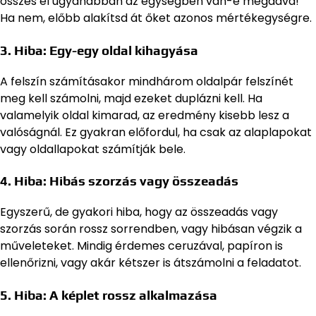
összes él ugyanabban az egységben van-e megadva!
Ha nem, előbb alakítsd át őket azonos mértékegységre.
3. Hiba: Egy-egy oldal kihagyása
A felszín számításakor mindhárom oldalpár felszínét
meg kell számolni, majd ezeket duplázni kell. Ha
valamelyik oldal kimarad, az eredmény kisebb lesz a
valóságnál. Ez gyakran előfordul, ha csak az alaplapokat
vagy oldallapokat számítják bele.
4. Hiba: Hibás szorzás vagy összeadás
Egyszerű, de gyakori hiba, hogy az összeadás vagy
szorzás során rossz sorrendben, vagy hibásan végzik a
műveleteket. Mindig érdemes ceruzával, papíron is
ellenőrizni, vagy akár kétszer is átszámolni a feladatot.
5. Hiba: A képlet rossz alkalmazása