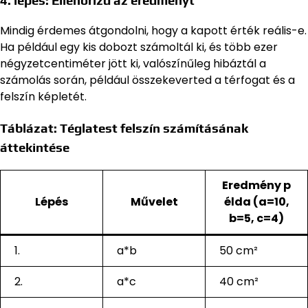
4. lépés: Ellenőrizd az eredményt
Mindig érdemes átgondolni, hogy a kapott érték reális-e.
Ha például egy kis dobozt számoltál ki, és több ezer
négyzetcentiméter jött ki, valószínűleg hibáztál a
számolás során, például összekeverted a térfogat és a
felszín képletét.
Táblázat: Téglatest felszín számításának
áttekintése
Eredmény p
Lépés
Művelet
élda (a=10,
b=5, c=4)
1.
a*b
50 cm²
2.
a*c
40 cm²