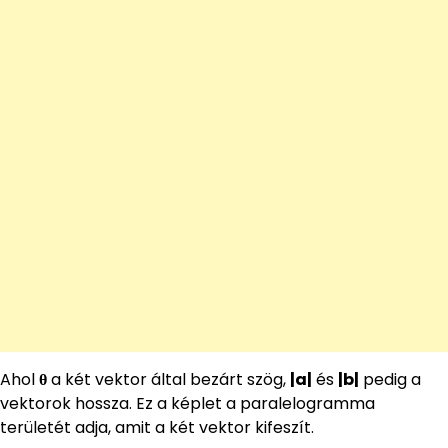
Ahol
θ
a két vektor által bezárt szög,
|a|
és
|b|
pedig a
vektorok hossza. Ez a képlet a paralelogramma
területét adja, amit a két vektor kifeszít.