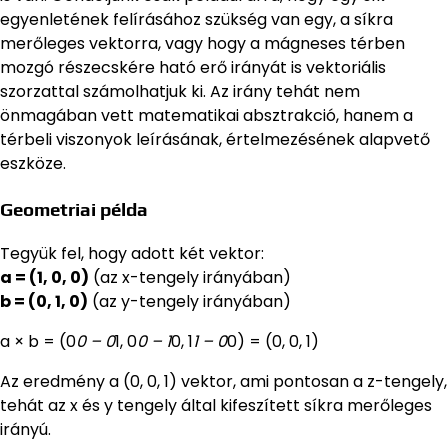
egyenletének felírásához szükség van egy, a síkra
merőleges vektorra, vagy hogy a mágneses térben
mozgó részecskére ható erő irányát is vektoriális
szorzattal számolhatjuk ki. Az irány tehát nem
önmagában vett matematikai absztrakció, hanem a
térbeli viszonyok leírásának, értelmezésének alapvető
eszköze.
Geometriai példa
Tegyük fel, hogy adott két vektor:
a = (1, 0, 0)
(az x-tengely irányában)
b = (0, 1, 0)
(az y-tengely irányában)
a × b = (0
0 – 0
1, 0
0 – 1
0, 1
1 – 0
0) = (0, 0, 1)
Az eredmény a (0, 0, 1) vektor, ami pontosan a z-tengely,
tehát az x és y tengely által kifeszített síkra merőleges
irányú.