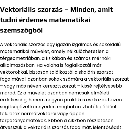
Vektoriális szorzás – Minden, amit
tudni érdemes matematikai
szemszögből
A vektoriális szorzás egy igazán izgalmas és sokoldalú
matematikai művelet, amely nélkülözhetetlen a
térgeometriában, a fizikában és számos mérnöki
alkalmazásban. Ha valaha is foglalkoztál már
vektorokkal, biztosan találkoztál a skaláris szorzat
fogalmával, azonban sokak számára a vektoriális szorzat
– vagy más néven keresztszorzat – kissé rejtélyesebb
marad. Ez a művelet azonban nemcsak elméleti
érdekesség, hanem nagyon praktikus eszköz is, hiszen
segítségével könnyedén meghatározhatók például
felületek normálvektorai vagy éppen
forgatónyomatékok. Ebben a cikkben részletesen
átvesszük a vektoriális szorzás fogalmát, jelentőségét,