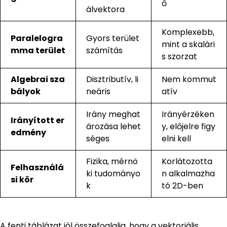
ő
álvektora
Komplexebb,
Paralelogra
Gyors terület
mint a skalári
mma terület
számítás
s szorzat
Algebrai sza
Disztributív, li
Nem kommut
bályok
neáris
atív
Irány meghat
Irányérzéken
Irányított er
ározása lehet
y, előjelre figy
edmény
séges
elni kell
Fizika, mérnö
Korlátozotta
Felhasználá
ki tudományo
n alkalmazha
si kör
k
tó 2D-ben
A fenti táblázat jól összefoglalja, hogy a vektoriális