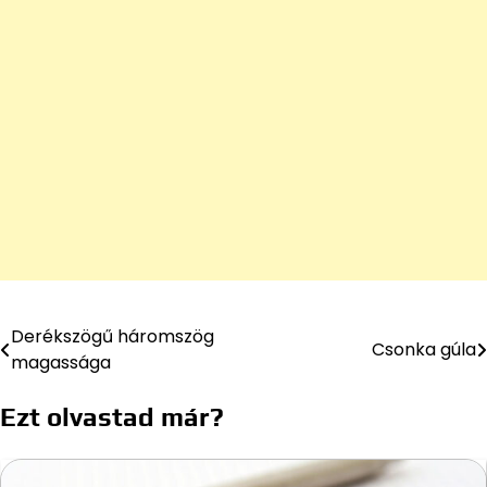
Derékszögű háromszög
Bejegyzés
Csonka gúla
magassága
navigáció
Ezt olvastad már?