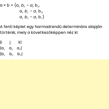
a × b = (a₂
b₃ – a₃
b₂,
a₃
b₁ – a₁
b₃,
a₁
b₂ – a₂
b₁)
A fenti képlet egy harmadrendű determináns alapján
történik, mely a következőképpen néz ki:
|i j k|
|a₁ a₂ a₃|
|b₁ b₂ b₃|