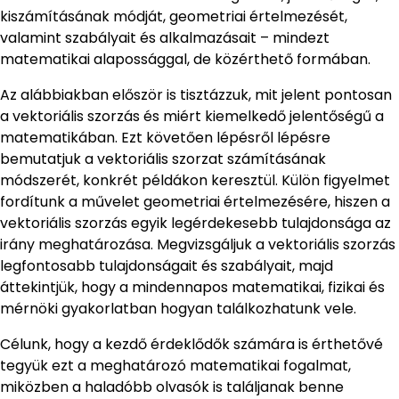
kiszámításának módját, geometriai értelmezését,
valamint szabályait és alkalmazásait – mindezt
matematikai alapossággal, de közérthető formában.
Az alábbiakban először is tisztázzuk, mit jelent pontosan
a vektoriális szorzás és miért kiemelkedő jelentőségű a
matematikában. Ezt követően lépésről lépésre
bemutatjuk a vektoriális szorzat számításának
módszerét, konkrét példákon keresztül. Külön figyelmet
fordítunk a művelet geometriai értelmezésére, hiszen a
vektoriális szorzás egyik legérdekesebb tulajdonsága az
irány meghatározása. Megvizsgáljuk a vektoriális szorzás
legfontosabb tulajdonságait és szabályait, majd
áttekintjük, hogy a mindennapos matematikai, fizikai és
mérnöki gyakorlatban hogyan találkozhatunk vele.
Célunk, hogy a kezdő érdeklődők számára is érthetővé
tegyük ezt a meghatározó matematikai fogalmat,
miközben a haladóbb olvasók is találjanak benne