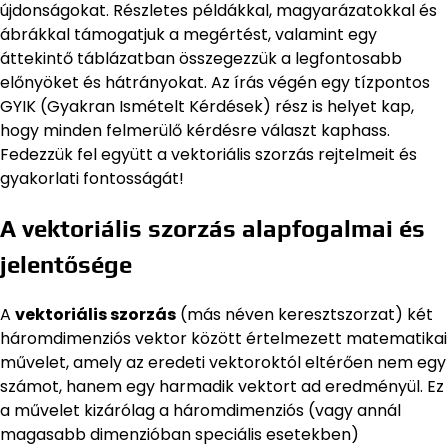
újdonságokat. Részletes példákkal, magyarázatokkal és
ábrákkal támogatjuk a megértést, valamint egy
áttekintő táblázatban összegezzük a legfontosabb
előnyöket és hátrányokat. Az írás végén egy tízpontos
GYIK (Gyakran Ismételt Kérdések) rész is helyet kap,
hogy minden felmerülő kérdésre választ kaphass.
Fedezzük fel együtt a vektoriális szorzás rejtelmeit és
gyakorlati fontosságát!
A vektoriális szorzás alapfogalmai és
jelentősége
A
vektoriális szorzás
(más néven keresztszorzat) két
háromdimenziós vektor között értelmezett matematikai
művelet, amely az eredeti vektoroktól eltérően nem egy
számot, hanem egy harmadik vektort ad eredményül. Ez
a művelet kizárólag a háromdimenziós (vagy annál
magasabb dimenzióban speciális esetekben)