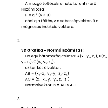
A mozgó töltésekre ható Lorentz-erő
kiszámítása:
F = q * (v × B),
ahol q a töltés, v a sebességvektor, B a
mágneses indukció vektora.
3D Grafika – Normálszámítás:
Ha egy háromszög csúcsai: A(x₁, y₁, z₁), B(x₂,
y₂, z₂), C(x₃, y₃, z₃),
akkor két élvektor:
AB = (x₂-x₁, y₂-y₁, z₂-z₁)
AC = (x₃-x₁, y₃-y₁, z₃-z₁)
Normálvektor: n = AB × AC