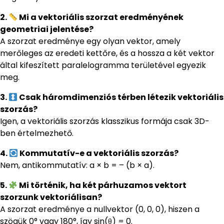
2.
Mi a vektoriális szorzat eredményének
geometriai jelentése?
A szorzat eredménye egy olyan vektor, amely
merőleges az eredeti kettőre, és a hossza a két vektor
által kifeszített paralelogramma területével egyezik
meg.
3.
Csak háromdimenziós térben létezik vektoriális
szorzás?
Igen, a vektoriális szorzás klasszikus formája csak 3D-
ben értelmezhető.
4.
Kommutatív-e a vektoriális szorzás?
Nem, antikommutatív: a × b = – (b × a).
5.
Mi történik, ha két párhuzamos vektort
szorzunk vektoriálisan?
A szorzat eredménye a nullvektor (0, 0, 0), hiszen a
szögük 0° vagy 180°, így sin(θ) = 0.