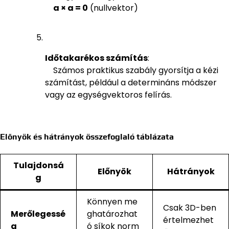
a × a = 0
(nullvektor)
Időtakarékos számítás
:
Számos praktikus szabály gyorsítja a kézi
számítást, például a determináns módszer
vagy az egységvektoros felírás.
Előnyök és hátrányok összefoglaló táblázata
Tulajdonsá
Előnyök
Hátrányok
g
Könnyen me
Csak 3D-ben
Merőlegessé
ghatározhat
értelmezhet
g
ó síkok norm