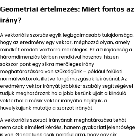
Geometriai értelmezés: Miért fontos az
irány?
A vektoriális szorzás egyik legizgalmasabb tulajdonsága,
hogy az eredmény egy vektor, méghozzá olyan, amely
mindkét eredeti vektorra merőleges. Ez a tulajdonság a
háromdimenziós térben rendkívül hasznos, hiszen
sokszor pont egy síkra merőleges irány
meghatározására van szükségünk – például felületi
normálvektorok, illetve forgómozgások leírásánál. Az
eredmény vektor irányát jobbkéz-szabály segítségével
tudjuk meghatározni: ha a jobb kezünk ujjait a kiinduló
vektorból a másik vektor irányába hajlítjuk, a
hüvelykujjunk mutatja a szorzat irányát.
A vektoriális szorzat irányának meghatározása tehát
nem csak elméleti kérdés, hanem gyakorlati jelentősége
is van. Gondoljunk csak például arra, hogy egy sík