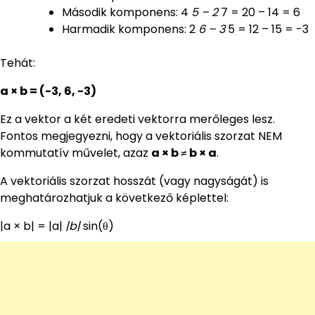
Második komponens: 4
5 – 2
7 = 20 – 14 = 6
Harmadik komponens: 2
6 – 3
5 = 12 – 15 = -3
Tehát:
a × b = (-3, 6, -3)
Ez a vektor a két eredeti vektorra merőleges lesz.
Fontos megjegyezni, hogy a vektoriális szorzat NEM
kommutatív művelet, azaz
a × b ≠ b × a
.
A vektoriális szorzat hosszát (vagy nagyságát) is
meghatározhatjuk a következő képlettel:
|a × b| = |a|
|b|
sin(θ)