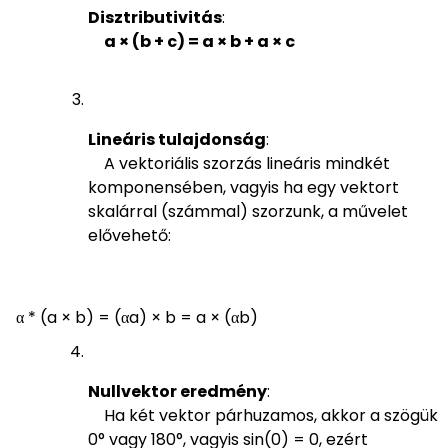
Disztributivitás
:
a × (b + c) = a × b + a × c
Lineáris tulajdonság
:
A vektoriális szorzás lineáris mindkét
komponensében, vagyis ha egy vektort
skalárral (számmal) szorzunk, a művelet
elővehető:
α * (a × b) = (αa) × b = a × (αb)
Nullvektor eredmény
:
Ha két vektor párhuzamos, akkor a szögük
0° vagy 180°, vagyis sin(0) = 0, ezért