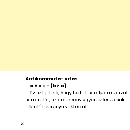
Antikommutativitás
:
a × b = – (b × a)
Ez azt jelenti, hogy ha felcseréljük a szorzat
sorrendjét, az eredmény ugyanaz lesz, csak
ellentétes irányú vektorral.