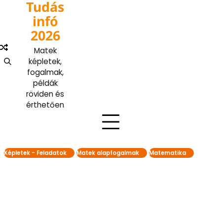
Tudás
Skip
to
infó
content
2026
Matek
képletek,
fogalmak,
példák
röviden és
érthetően
Képletek - Feladatok
Matek alapfogalmak
Matematika