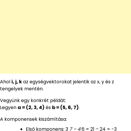
Ahol
i, j, k
az egységvektorokat jelentik az x, y és z
tengelyek mentén.
Vegyünk egy konkrét példát:
Legyen
a = (2, 3, 4)
és
b = (5, 6, 7)
.
A komponensek kiszámítása:
Első komponens: 3
7 – 4
6 = 21 – 24 = -3