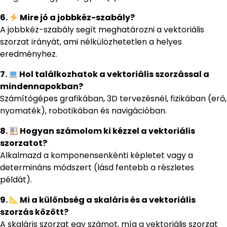
6.
Mire jó a jobbkéz-szabály?
A jobbkéz-szabály segít meghatározni a vektoriális
szorzat irányát, ami nélkülözhetetlen a helyes
eredményhez.
7.
Hol találkozhatok a vektoriális szorzással a
mindennapokban?
Számítógépes grafikában, 3D tervezésnél, fizikában (erő,
nyomaték), robotikában és navigációban.
8.
Hogyan számolom ki kézzel a vektoriális
szorzatot?
Alkalmazd a komponensenkénti képletet vagy a
determináns módszert (lásd fentebb a részletes
példát).
9.
Mi a különbség a skaláris és a vektoriális
szorzás között?
A skaláris szorzat egy számot, míg a vektoriális szorzat