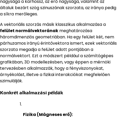
nagysága a karhossz, az erő nagysága, valamint az
általuk bezárt szög szinuszának szorzata, az iránya pedig
a síkra merőleges.
A vektoriális szorzás másik klasszikus alkalmazása a
felület normálvektorának
meghatározása
háromdimenziós geometriában. Ha egy felület két, nem
párhuzamos irányú érintővektora ismert, ezek vektoriális
szorzata megadja a felület adott pontjában a
normálvektort. Ezt a módszert például a számítógépes
grafikában, 3D modellezésben, vagy éppen a mérnöki
tervezésben alkalmazzák, hogy a fényviszonyokat,
árnyékolást, illetve a fizikai interakciókat megfelelően
szimulálják.
Konkrét alkalmazási példák
Fizika (Mágneses erő):