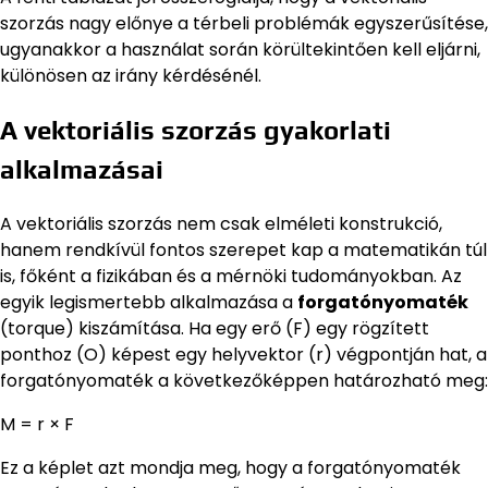
szorzás nagy előnye a térbeli problémák egyszerűsítése,
ugyanakkor a használat során körültekintően kell eljárni,
különösen az irány kérdésénél.
A vektoriális szorzás gyakorlati
alkalmazásai
A vektoriális szorzás nem csak elméleti konstrukció,
hanem rendkívül fontos szerepet kap a matematikán túl
is, főként a fizikában és a mérnöki tudományokban. Az
egyik legismertebb alkalmazása a
forgatónyomaték
(torque) kiszámítása. Ha egy erő (F) egy rögzített
ponthoz (O) képest egy helyvektor (r) végpontján hat, a
forgatónyomaték a következőképpen határozható meg:
M = r × F
Ez a képlet azt mondja meg, hogy a forgatónyomaték