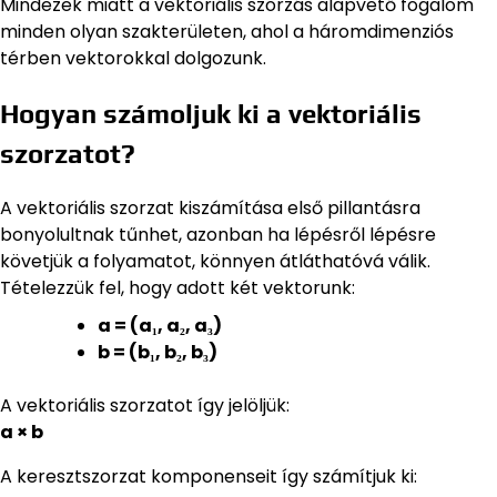
Mindezek miatt a vektoriális szorzás alapvető fogalom
minden olyan szakterületen, ahol a háromdimenziós
térben vektorokkal dolgozunk.
Hogyan számoljuk ki a vektoriális
szorzatot?
A vektoriális szorzat kiszámítása első pillantásra
bonyolultnak tűnhet, azonban ha lépésről lépésre
követjük a folyamatot, könnyen átláthatóvá válik.
Tételezzük fel, hogy adott két vektorunk:
a = (a₁, a₂, a₃)
b = (b₁, b₂, b₃)
A vektoriális szorzatot így jelöljük:
a × b
A keresztszorzat komponenseit így számítjuk ki: