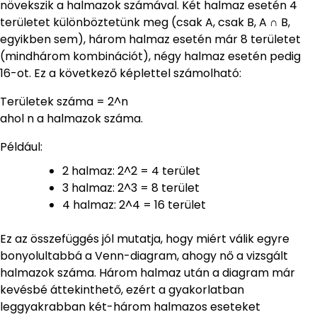
növekszik a halmazok számával. Két halmaz esetén 4
területet különböztetünk meg (csak A, csak B, A ∩ B,
egyikben sem), három halmaz esetén már 8 területet
(mindhárom kombinációt), négy halmaz esetén pedig
16-ot. Ez a következő képlettel számolható:
Területek száma = 2^n
ahol n a halmazok száma.
Például:
2 halmaz: 2^2 = 4 terület
3 halmaz: 2^3 = 8 terület
4 halmaz: 2^4 = 16 terület
Ez az összefüggés jól mutatja, hogy miért válik egyre
bonyolultabbá a Venn-diagram, ahogy nő a vizsgált
halmazok száma. Három halmaz után a diagram már
kevésbé áttekinthető, ezért a gyakorlatban
leggyakrabban két-három halmazos eseteket