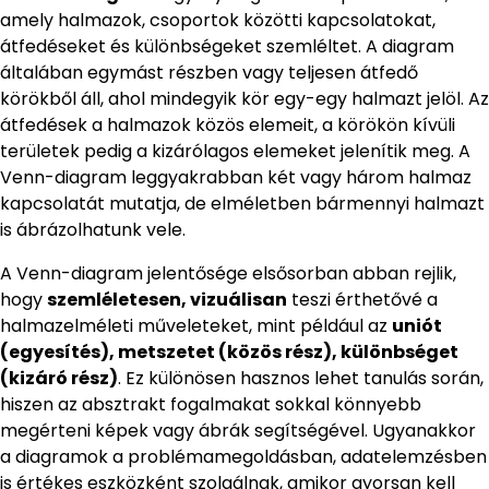
amely halmazok, csoportok közötti kapcsolatokat,
átfedéseket és különbségeket szemléltet. A diagram
általában egymást részben vagy teljesen átfedő
körökből áll, ahol mindegyik kör egy-egy halmazt jelöl. Az
átfedések a halmazok közös elemeit, a körökön kívüli
területek pedig a kizárólagos elemeket jelenítik meg. A
Venn-diagram leggyakrabban két vagy három halmaz
kapcsolatát mutatja, de elméletben bármennyi halmazt
is ábrázolhatunk vele.
A Venn-diagram jelentősége elsősorban abban rejlik,
hogy
szemléletesen, vizuálisan
teszi érthetővé a
halmazelméleti műveleteket, mint például az
uniót
(egyesítés), metszetet (közös rész), különbséget
(kizáró rész)
. Ez különösen hasznos lehet tanulás során,
hiszen az absztrakt fogalmakat sokkal könnyebb
megérteni képek vagy ábrák segítségével. Ugyanakkor
a diagramok a problémamegoldásban, adatelemzésben
is értékes eszközként szolgálnak, amikor gyorsan kell