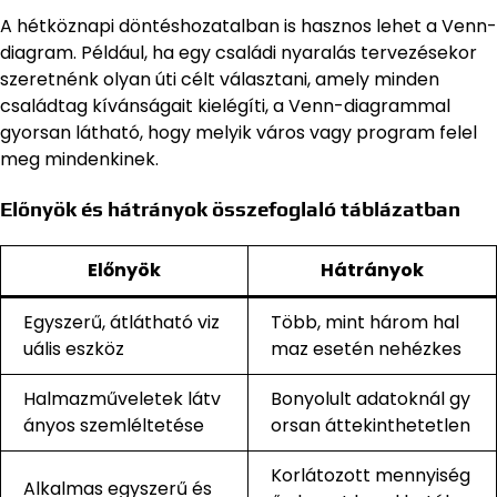
A hétköznapi döntéshozatalban is hasznos lehet a Venn-
diagram. Például, ha egy családi nyaralás tervezésekor
szeretnénk olyan úti célt választani, amely minden
családtag kívánságait kielégíti, a Venn-diagrammal
gyorsan látható, hogy melyik város vagy program felel
meg mindenkinek.
Előnyök és hátrányok összefoglaló táblázatban
Előnyök
Hátrányok
Egyszerű, átlátható viz
Több, mint három hal
uális eszköz
maz esetén nehézkes
Halmazműveletek látv
Bonyolult adatoknál gy
ányos szemléltetése
orsan áttekinthetetlen
Korlátozott mennyiség
Alkalmas egyszerű és