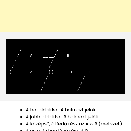
     _______        _______

    /             /       

   /    A    ____/    B    

  /             /           

 /             /             

(       A      )(      B      )

              /             /

             /             /

   _________/    _________/
A bal oldali kör A halmazt jelöli.
A jobb oldali kör B halmazt jelöli.
A középső, átfedő rész az A ∩ B (metszet).
A csak A-ban lévő rész: A B.