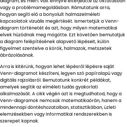
diagram, és miért vált ennyire elterjedtté az oktatásban
vagy a problémamegoldásban. Rámutatunk arra,
hogyan segíti elő a bonyolult halmazelméleti
kapcsolatok vizuális megértését. Ismertetjük a Venn-
diagram történetét és azt, hogy milyen matematikai
elvek húzódnak meg mögötte. Ezt követően bemutatjuk
a diagram felépítésének alapvető lépéseit, külön
figyelmet szentelve a körök, halmazok, metszetek
ábrázolásának.
Arra is kitérünk, hogyan lehet lépésről lépésre saját
Venn-diagramot készíteni, legyen szó papíralapú vagy
digitális rajzolásról. Bemutatunk konkrét példákat,
amelyek segítik az elméleti tudás gyakorlati
alkalmazását. A cikk végén azt is megtudhatod, hogy a
Venn-diagramok nemcsak matematikaórán, hanem a
mindennapi döntéshozatalban, statisztikában, üzleti
elemzésekben vagy informatikai rendszerekben is
szerepet kapnak.