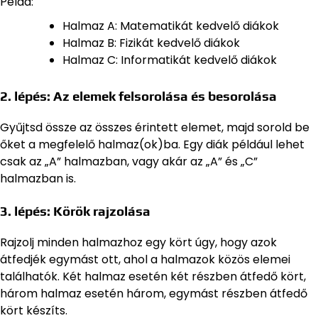
Példa:
Halmaz A: Matematikát kedvelő diákok
Halmaz B: Fizikát kedvelő diákok
Halmaz C: Informatikát kedvelő diákok
2. lépés: Az elemek felsorolása és besorolása
Gyűjtsd össze az összes érintett elemet, majd sorold be
őket a megfelelő halmaz(ok)ba. Egy diák például lehet
csak az „A” halmazban, vagy akár az „A” és „C”
halmazban is.
3. lépés: Körök rajzolása
Rajzolj minden halmazhoz egy kört úgy, hogy azok
átfedjék egymást ott, ahol a halmazok közös elemei
találhatók. Két halmaz esetén két részben átfedő kört,
három halmaz esetén három, egymást részben átfedő
kört készíts.