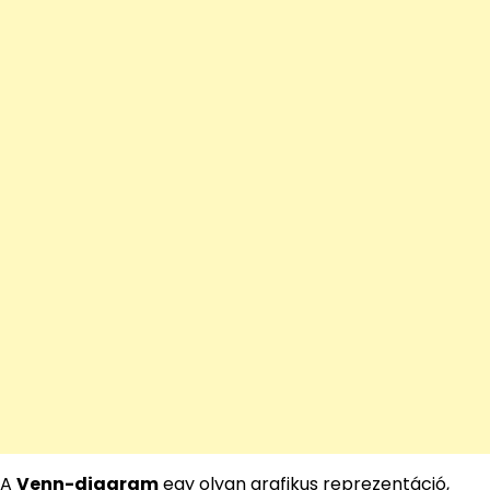
A
Venn-diagram
egy olyan grafikus reprezentáció,