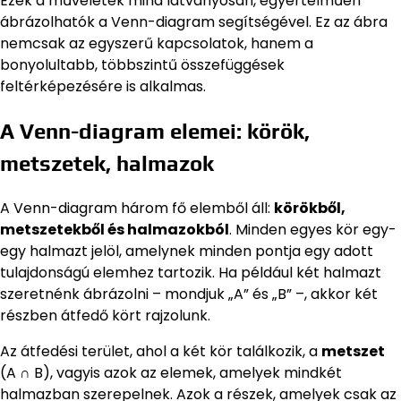
Ezek a műveletek mind látványosan, egyértelműen
ábrázolhatók a Venn-diagram segítségével. Ez az ábra
nemcsak az egyszerű kapcsolatok, hanem a
bonyolultabb, többszintű összefüggések
feltérképezésére is alkalmas.
A Venn-diagram elemei: körök,
metszetek, halmazok
A Venn-diagram három fő elemből áll:
körökből,
metszetekből és halmazokból
. Minden egyes kör egy-
egy halmazt jelöl, amelynek minden pontja egy adott
tulajdonságú elemhez tartozik. Ha például két halmazt
szeretnénk ábrázolni – mondjuk „A” és „B” –, akkor két
részben átfedő kört rajzolunk.
Az átfedési terület, ahol a két kör találkozik, a
metszet
(A ∩ B), vagyis azok az elemek, amelyek mindkét
halmazban szerepelnek. Azok a részek, amelyek csak az