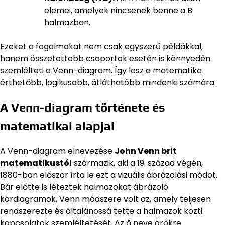
elemei, amelyek nincsenek benne a B
halmazban.
Ezeket a fogalmakat nem csak egyszerű példákkal,
hanem összetettebb csoportok esetén is könnyedén
szemlélteti a Venn-diagram. Így lesz a matematika
érthetőbb, logikusabb, átláthatóbb mindenki számára.
A Venn-diagram története és
matematikai alapjai
A Venn-diagram elnevezése
John Venn brit
matematikustól
származik, aki a 19. század végén,
1880-ban először írta le ezt a vizuális ábrázolási módot.
Bár előtte is léteztek halmazokat ábrázoló
kördiagramok, Venn módszere volt az, amely teljesen
rendszerezte és általánossá tette a halmazok közti
kapcsolatok szemléltetését. Az ő neve örökre