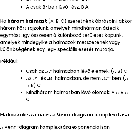
A csak B-ben lévő rész: B A.
Ha
három halmazt
(A, B, C) szeretnénk ábrázolni, akkor
három kört rajzolunk, amelyek mindhárman átfedik
egymást. Így összesen 8 különböző területet kapunk,
amelyek mindegyike a halmazok metszetének vagy
különbségének egy-egy speciális esetét mutatja.
Például:
Csak az „A” halmazban lévő elemek: (A B) C
Az „A” és „B” halmazban, de nem „C”-ben: (A
∩ B) C
Mindhárom halmazban lévő elemek: A ∩ B ∩
C
Halmazok száma és a Venn-diagram komplexitása
A Venn-diagram komplexitása exponenciálisan