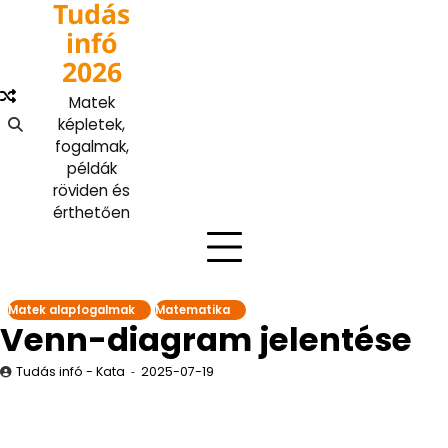
Tudás
Skip
to
infó
content
2026
Matek
képletek,
fogalmak,
példák
röviden és
érthetően
Matek alapfogalmak
Matematika
Venn-diagram jelentése
Tudás infó - Kata
2025-07-19