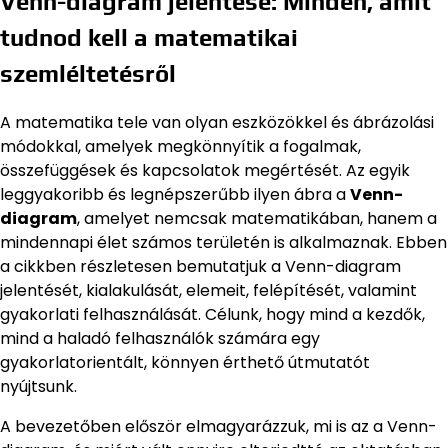
Venn-diagram jelentése: Minden, amit
tudnod kell a matematikai
szemléltetésről
A matematika tele van olyan eszközökkel és ábrázolási
módokkal, amelyek megkönnyítik a fogalmak,
összefüggések és kapcsolatok megértését. Az egyik
leggyakoribb és legnépszerűbb ilyen ábra a
Venn-
diagram
, amelyet nemcsak matematikában, hanem a
mindennapi élet számos területén is alkalmaznak. Ebben
a cikkben részletesen bemutatjuk a Venn-diagram
jelentését, kialakulását, elemeit, felépítését, valamint
gyakorlati felhasználását. Célunk, hogy mind a kezdők,
mind a haladó felhasználók számára egy
gyakorlatorientált, könnyen érthető útmutatót
nyújtsunk.
A bevezetőben először elmagyarázzuk, mi is az a Venn-