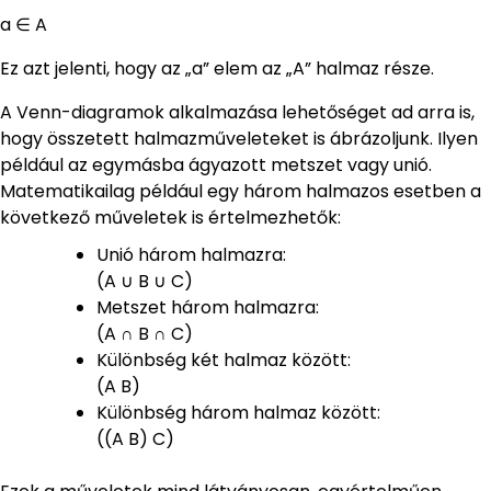
a ∈ A
Ez azt jelenti, hogy az „a” elem az „A” halmaz része.
A Venn-diagramok alkalmazása lehetőséget ad arra is,
hogy összetett halmazműveleteket is ábrázoljunk. Ilyen
például az egymásba ágyazott metszet vagy unió.
Matematikailag például egy három halmazos esetben a
következő műveletek is értelmezhetők:
Unió három halmazra:
(A ∪ B ∪ C)
Metszet három halmazra:
(A ∩ B ∩ C)
Különbség két halmaz között:
(A B)
Különbség három halmaz között:
((A B) C)