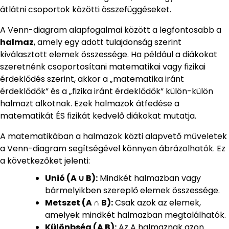
átlátni csoportok közötti összefüggéseket.
A Venn-diagram alapfogalmai között a legfontosabb a
halmaz
, amely egy adott tulajdonság szerint
kiválasztott elemek összessége. Ha például a diákokat
szeretnénk csoportosítani matematikai vagy fizikai
érdeklődés szerint, akkor a „matematika iránt
érdeklődők” és a „fizika iránt érdeklődők” külön-külön
halmazt alkotnak. Ezek halmazok átfedése a
matematikát ÉS fizikát kedvelő diákokat mutatja.
A matematikában a halmazok közti alapvető műveletek
a Venn-diagram segítségével könnyen ábrázolhatók. Ez
a következőket jelenti:
Unió (A ∪ B):
Mindkét halmazban vagy
bármelyikben szereplő elemek összessége.
Metszet (A ∩ B):
Csak azok az elemek,
amelyek mindkét halmazban megtalálhatók.
Különbség (A B):
Az A halmaznak azon