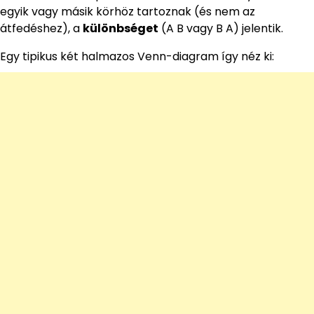
egyik vagy másik körhöz tartoznak (és nem az
átfedéshez), a
különbséget
(A B vagy B A) jelentik.
Egy tipikus két halmazos Venn-diagram így néz ki: