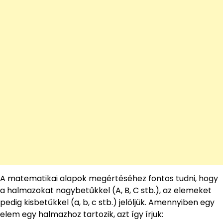
A matematikai alapok megértéséhez fontos tudni, hogy
a halmazokat nagybetűkkel (A, B, C stb.), az elemeket
pedig kisbetűkkel (a, b, c stb.) jelöljük. Amennyiben egy
elem egy halmazhoz tartozik, azt így írjuk: