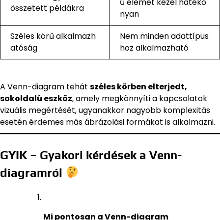
ű elemet kezel hatéko
összetett példákra
nyan
Széles körű alkalmazh
Nem minden adattípus
atóság
hoz alkalmazható
A Venn-diagram tehát
széles körben elterjedt,
sokoldalú eszköz
, amely megkönnyíti a kapcsolatok
vizuális megértését, ugyanakkor nagyobb komplexitás
esetén érdemes más ábrázolási formákat is alkalmazni.
GYIK – Gyakori kérdések a Venn-
diagramról
Mi pontosan a Venn-diagram