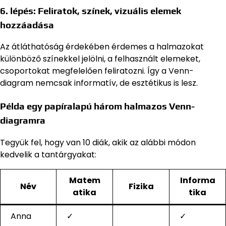
6. lépés: Feliratok, színek, vizuális elemek
hozzáadása
Az átláthatóság érdekében érdemes a halmazokat
különböző színekkel jelölni, a felhasznált elemeket,
csoportokat megfelelően feliratozni. Így a Venn-
diagram nemcsak informatív, de esztétikus is lesz.
Példa egy papíralapú három halmazos Venn-
diagramra
Tegyük fel, hogy van 10 diák, akik az alábbi módon
kedvelik a tantárgyakat:
Matem
Informa
Név
Fizika
atika
tika
Anna
✓
✓