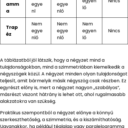
egyen
Nincs
amm
egye
egye
lő
a
nl
nlő
Nem
Nem
Nem
Trap
egye
egye
egyen
Nincs
éz
nlő
nlő
lő
A táblázatból jól látszik, hogy a négyzet mind a
tulajdonságokban, mind a szimmetriában kiemelkedik a
négyszögek közül. A négyzet minden olyan tulajdonságot
teljesít, amit bármelyik másik négyszög csak részben. Ez
egyrészt előny is, mert a négyzet nagyon „szabályos”,
másrészt viszont hátrány is lehet ott, ahol rugalmasabb
alakzatokra van szükség.
Praktikus szempontból a négyzet előnye a könnyű
szerkeszthetőség, a szimmetria, és a kiszámíthatóság.
Ugyanakkor, ha például téglalap vagy paralelogramma