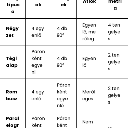
Átlók
metri
típus
ak
ek
a
a
Egyen
4 ten
Négy
4 egy
4 db
lő, me
gelye
zet
enlő
90°
rőleg.
s
Páron
2 ten
Tégl
ként
4 db
Egyen
gelye
alap
egye
90°
lő
s
nl
Páron
2 ten
Rom
4 egy
ként
Meről
gelye
busz
enlő
egye
eges
s
nlő
Paral
Páron
Páron
Nem
elogr
ként
ként