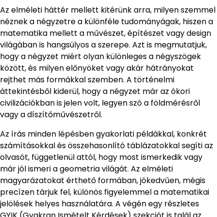
Az elméleti háttér mellett kitérünk arra, milyen szemmel
néznek a négyzetre a különféle tudományágak, hiszen a
matematika mellett a művészet, építészet vagy design
világában is hangsúlyos a szerepe. Azt is megmutatjuk,
hogy a négyzet miért olyan különleges a négyszögek
között, és milyen előnyöket vagy akár hátrányokat
rejthet más formákkal szemben. A történelmi
áttekintésből kiderül, hogy a négyzet már az ókori
civilizációkban is jelen volt, legyen szó a földmérésről
vagy a díszítőművészetről.
Az írás minden lépésben gyakorlati példákkal, konkrét
számításokkal és összehasonlító táblázatokkal segíti az
olvasót, függetlenül attól, hogy most ismerkedik vagy
már jól ismeri a geometria világát. Az elméleti
magyarázatokat érthető formában, jókedvűen, mégis
precízen tárjuk fel, különös figyelemmel a matematikai
jelölések helyes használatára. A végén egy részletes
GYIK (Gyakran Ismételt Kérdések) szekciót is talál az