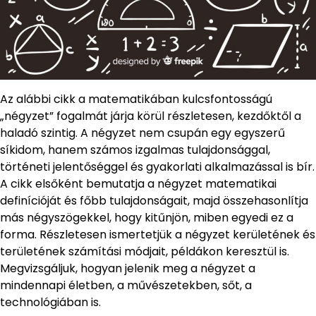
Az alábbi cikk a matematikában kulcsfontosságú
„négyzet” fogalmát járja körül részletesen, kezdőktől a
haladó szintig. A négyzet nem csupán egy egyszerű
síkidom, hanem számos izgalmas tulajdonsággal,
történeti jelentőséggel és gyakorlati alkalmazással is bír.
A cikk elsőként bemutatja a négyzet matematikai
definícióját és főbb tulajdonságait, majd összehasonlítja
más négyszögekkel, hogy kitűnjön, miben egyedi ez a
forma. Részletesen ismertetjük a négyzet kerületének és
területének számítási módjait, példákon keresztül is.
Megvizsgáljuk, hogyan jelenik meg a négyzet a
mindennapi életben, a művészetekben, sőt, a
technológiában is.