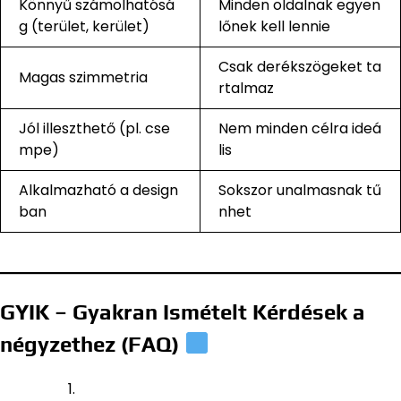
Könnyű számolhatósá
Minden oldalnak egyen
g (terület, kerület)
lőnek kell lennie
Csak derékszögeket ta
Magas szimmetria
rtalmaz
Jól illeszthető (pl. cse
Nem minden célra ideá
mpe)
lis
Alkalmazható a design
Sokszor unalmasnak tű
ban
nhet
GYIK – Gyakran Ismételt Kérdések a
négyzethez (FAQ)