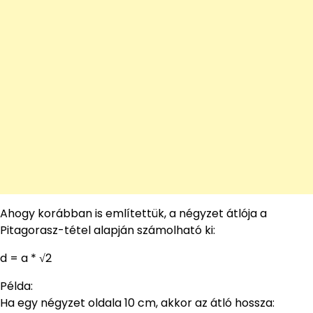
Ahogy korábban is említettük, a négyzet átlója a
Pitagorasz-tétel alapján számolható ki:
d = a * √2
Példa:
Ha egy négyzet oldala 10 cm, akkor az átló hossza: