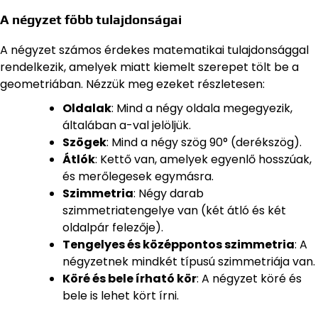
A négyzet főbb tulajdonságai
A négyzet számos érdekes matematikai tulajdonsággal
rendelkezik, amelyek miatt kiemelt szerepet tölt be a
geometriában. Nézzük meg ezeket részletesen:
Oldalak
: Mind a négy oldala megegyezik,
általában a-val jelöljük.
Szögek
: Mind a négy szög 90° (derékszög).
Átlók
: Kettő van, amelyek egyenlő hosszúak,
és merőlegesek egymásra.
Szimmetria
: Négy darab
szimmetriatengelye van (két átló és két
oldalpár felezője).
Tengelyes és középpontos szimmetria
: A
négyzetnek mindkét típusú szimmetriája van.
Köré és bele írható kör
: A négyzet köré és
bele is lehet kört írni.