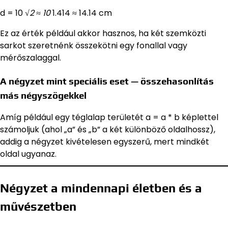
d = 10
√2 ≈ 10
1.414 ≈ 14.14 cm
Ez az érték például akkor hasznos, ha két szemközti
sarkot szeretnénk összekötni egy fonallal vagy
mérőszalaggal.
A négyzet mint speciális eset — összehasonlítás
más négyszögekkel
Amíg például egy téglalap területét a = a * b képlettel
számoljuk (ahol „a” és „b” a két különböző oldalhossz),
addig a négyzet kivételesen egyszerű, mert mindkét
oldal ugyanaz.
Négyzet a mindennapi életben és a
művészetben