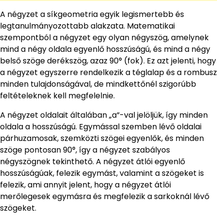
A négyzet a síkgeometria egyik legismertebb és
legtanulmányozottabb alakzata. Matematikai
szempontból a négyzet egy olyan négyszög, amelynek
mind a négy oldala egyenlő hosszúságú, és mind a négy
belső szöge derékszög, azaz 90° (fok). Ez azt jelenti, hogy
a négyzet egyszerre rendelkezik a téglalap és a rombusz
minden tulajdonságával, de mindkettőnél szigorúbb
feltételeknek kell megfelelnie.
A négyzet oldalait általában „a”-val jelöljük, így minden
oldala a hosszúságú. Egymással szemben lévő oldalai
párhuzamosak, szemközti szögei egyenlők, és minden
szöge pontosan 90°, így a négyzet szabályos
négyszögnek tekinthető. A négyzet átlói egyenlő
hosszúságúak, felezik egymást, valamint a szögeket is
felezik, ami annyit jelent, hogy a négyzet átlói
merőlegesek egymásra és megfelezik a sarkoknál lévő
szögeket.