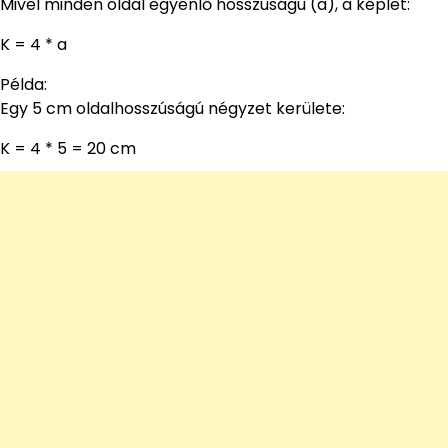
Mivel minden oldal egyenlő hosszúságú (a), a képlet:
K = 4 * a
Példa:
Egy 5 cm oldalhosszúságú négyzet kerülete:
K = 4 * 5 = 20 cm