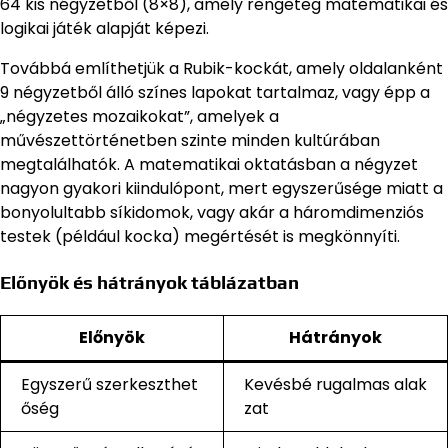
64 kis négyzetből (8×8), amely rengeteg matematikai és
logikai játék alapját képezi.
Továbbá említhetjük a Rubik-kockát, amely oldalanként
9 négyzetből álló színes lapokat tartalmaz, vagy épp a
„négyzetes mozaikokat”, amelyek a
művészettörténetben szinte minden kultúrában
megtalálhatók. A matematikai oktatásban a négyzet
nagyon gyakori kiindulópont, mert egyszerűsége miatt a
bonyolultabb síkidomok, vagy akár a háromdimenziós
testek (például kocka) megértését is megkönnyíti.
Előnyök és hátrányok táblázatban
Előnyök
Hátrányok
Egyszerű szerkeszthet
Kevésbé rugalmas alak
őség
zat