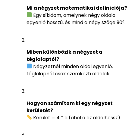
Mi a négyzet matematikai definíciója?
Egy síkidom, amelynek négy oldala
egyenlő hosszú, és mind a négy szöge 90°.
Miben különbözik a négyzet a
téglalaptól?
Négyzetnél minden oldal egyenlő,
téglalapnál csak szemközti oldalak.
Hogyan számítom ki egy négyzet
kerületét?
Kerület = 4 * a (ahol a az oldalhossz).