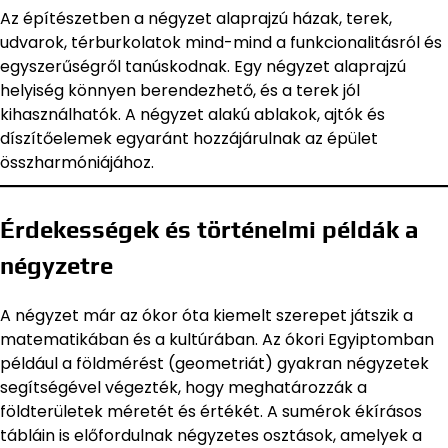
Az építészetben a négyzet alaprajzú házak, terek,
udvarok, térburkolatok mind-mind a funkcionalitásról és
egyszerűségről tanúskodnak. Egy négyzet alaprajzú
helyiség könnyen berendezhető, és a terek jól
kihasználhatók. A négyzet alakú ablakok, ajtók és
díszítőelemek egyaránt hozzájárulnak az épület
összharmóniájához.
Érdekességek és történelmi példák a
négyzetre
A négyzet már az ókor óta kiemelt szerepet játszik a
matematikában és a kultúrában. Az ókori Egyiptomban
például a földmérést (geometriát) gyakran négyzetek
segítségével végezték, hogy meghatározzák a
földterületek méretét és értékét. A sumérok ékírásos
tábláin is előfordulnak négyzetes osztások, amelyek a