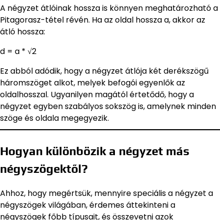
A négyzet átlóinak hossza is könnyen meghatározható a
Pitagorasz-tétel révén. Ha az oldal hossza a, akkor az
átló hossza:
d = a * √2
Ez abból adódik, hogy a négyzet átlója két derékszögű
háromszöget alkot, melyek befogói egyenlők az
oldalhosszal. Ugyanilyen magától értetődő, hogy a
négyzet egyben szabályos sokszög is, amelynek minden
szöge és oldala megegyezik.
Hogyan különbözik a négyzet más
négyszögektől?
Ahhoz, hogy megértsük, mennyire speciális a négyzet a
négyszögek világában, érdemes áttekinteni a
négyszögek főbb típusait, és összevetni azok