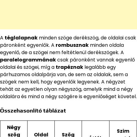
A
téglalapnak
minden szöge derékszög, de oldalai csak
páronként egyenlők. A
rombusznak
minden oldala
egyenlő, de a szögei nem feltétlenül derékszögek. A
paralelogrammának
csak páronként vannak egyenlő
oldalai és szögei, míg a
trapéznak
legalább egy
párhuzamos oldalpárja van, de sem az oldalak, sem a
szögek nem kell, hogy egyenlők legyenek. A négyzet
tehát az egyetlen olyan négyszög, amelyik mind a négy
oldalára és mind a négy szögére is egyenlőséget követel.
Összehasonlító táblázat
Négy
Szim
szög
Oldal
Szög