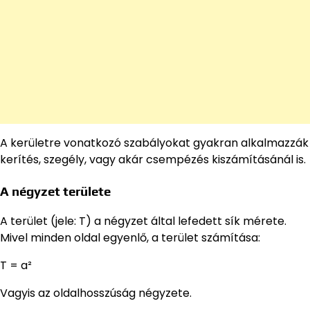
A kerületre vonatkozó szabályokat gyakran alkalmazzák
kerítés, szegély, vagy akár csempézés kiszámításánál is.
A négyzet területe
A terület (jele: T) a négyzet által lefedett sík mérete.
Mivel minden oldal egyenlő, a terület számítása:
T = a²
Vagyis az oldalhosszúság négyzete.