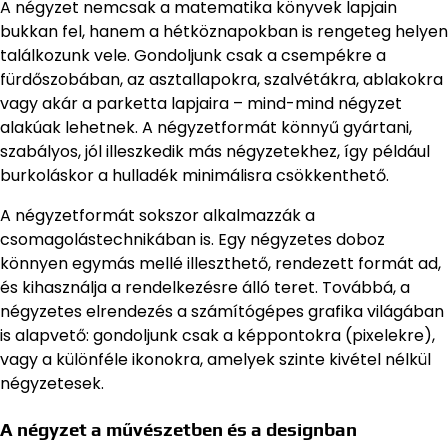
A négyzet nemcsak a matematika könyvek lapjain
bukkan fel, hanem a hétköznapokban is rengeteg helyen
találkozunk vele. Gondoljunk csak a csempékre a
fürdőszobában, az asztallapokra, szalvétákra, ablakokra
vagy akár a parketta lapjaira – mind-mind négyzet
alakúak lehetnek. A négyzetformát könnyű gyártani,
szabályos, jól illeszkedik más négyzetekhez, így például
burkoláskor a hulladék minimálisra csökkenthető.
A négyzetformát sokszor alkalmazzák a
csomagolástechnikában is. Egy négyzetes doboz
könnyen egymás mellé illeszthető, rendezett formát ad,
és kihasználja a rendelkezésre álló teret. Továbbá, a
négyzetes elrendezés a számítógépes grafika világában
is alapvető: gondoljunk csak a képpontokra (pixelekre),
vagy a különféle ikonokra, amelyek szinte kivétel nélkül
négyzetesek.
A négyzet a művészetben és a designban