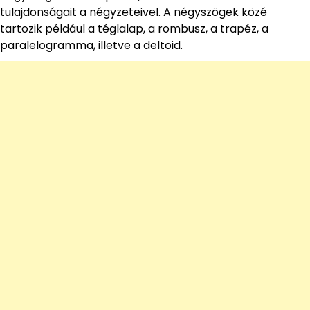
tulajdonságait a négyzeteivel. A négyszögek közé
tartozik például a téglalap, a rombusz, a trapéz, a
paralelogramma, illetve a deltoid.