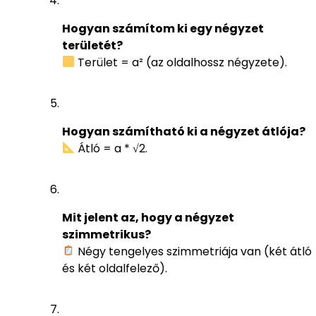
Hogyan számítom ki egy négyzet
területét?
Terület = a² (az oldalhossz négyzete).
Hogyan számítható ki a négyzet átlója?
Átló = a * √2.
Mit jelent az, hogy a négyzet
szimmetrikus?
Négy tengelyes szimmetriája van (két átló
és két oldalfelező).