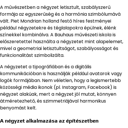
A művészetben a négyzet letisztult, szabályszerű
formája az egyszerűség és a harmónia szimbólumává
vált. Piet Mondrian holland festő híres festményei
például négyzetekre és téglalapokra épülnek, élénk
színekkel kombinálva. A Bauhaus művészeti iskola is
előszeretettel használta a négyzetet mint alapelemet,
mivel a geometriai letisztultságot, szabályosságot és
funkcionalitást szimbolizálta.
A négyzetet a tipográfiában és a digitális
kommunikációban is használják például avatarok vagy
logók formájában. Nem véletlen, hogy a legismertebb
közösségi média ikonok (pl. Instagram, Facebook) is
négyzet alakúak, mert a négyzet jól mutat, könnyen
átméretezhető, és szimmetriájával harmonikus
benyomást kelt.
A négyzet alkalmazása az építészetben