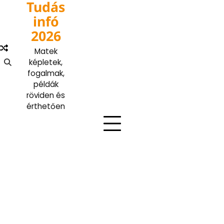
Tudás
Skip
to
infó
content
2026
Matek
képletek,
fogalmak,
példák
röviden és
érthetően