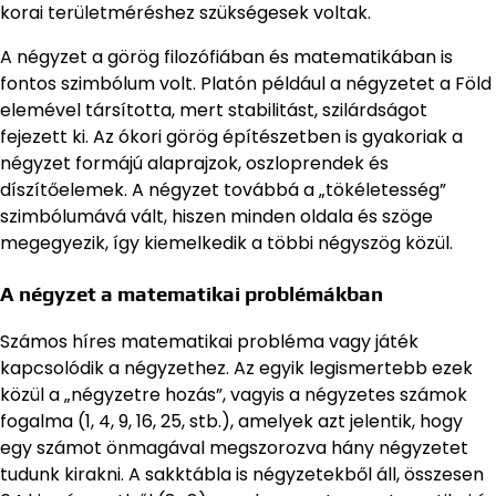
korai területméréshez szükségesek voltak.
A négyzet a görög filozófiában és matematikában is
fontos szimbólum volt. Platón például a négyzetet a Föld
elemével társította, mert stabilitást, szilárdságot
fejezett ki. Az ókori görög építészetben is gyakoriak a
négyzet formájú alaprajzok, oszloprendek és
díszítőelemek. A négyzet továbbá a „tökéletesség”
szimbólumává vált, hiszen minden oldala és szöge
megegyezik, így kiemelkedik a többi négyszög közül.
A négyzet a matematikai problémákban
Számos híres matematikai probléma vagy játék
kapcsolódik a négyzethez. Az egyik legismertebb ezek
közül a „négyzetre hozás”, vagyis a négyzetes számok
fogalma (1, 4, 9, 16, 25, stb.), amelyek azt jelentik, hogy
egy számot önmagával megszorozva hány négyzetet
tudunk kirakni. A sakktábla is négyzetekből áll, összesen