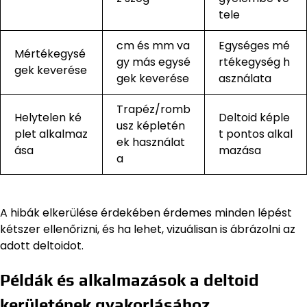
tele
cm és mm va
Egységes mé
Mértékegysé
gy más egysé
rtékegység h
gek keverése
gek keverése
asználata
Trapéz/romb
Helytelen ké
Deltoid képle
usz képletén
plet alkalmaz
t pontos alkal
ek használat
ása
mazása
a
A hibák elkerülése érdekében érdemes minden lépést
kétszer ellenőrizni, és ha lehet, vizuálisan is ábrázolni az
adott deltoidot.
Példák és alkalmazások a deltoid
kerületének gyakorlásához