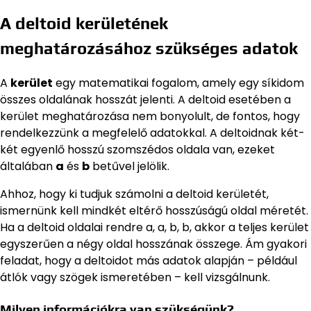
A deltoid kerületének
meghatározásához szükséges adatok
A
kerület
egy matematikai fogalom, amely egy síkidom
összes oldalának hosszát jelenti. A deltoid esetében a
kerület meghatározása nem bonyolult, de fontos, hogy
rendelkezzünk a megfelelő adatokkal. A deltoidnak két-
két egyenlő hosszú szomszédos oldala van, ezeket
általában
a
és
b
betűvel jelölik.
Ahhoz, hogy ki tudjuk számolni a deltoid kerületét,
ismernünk kell mindkét eltérő hosszúságú oldal méretét.
Ha a deltoid oldalai rendre a, a, b, b, akkor a teljes kerület
egyszerűen a négy oldal hosszának összege. Ám gyakori
feladat, hogy a deltoidot más adatok alapján – például
átlók vagy szögek ismeretében – kell vizsgálnunk.
Milyen információkra van szükségünk?