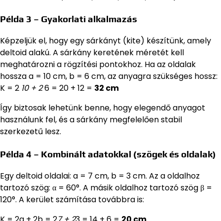
Példa 3 – Gyakorlati alkalmazás
Képzeljük el, hogy egy sárkányt (kite) készítünk, amely
deltoid alakú. A sárkány keretének méretét kell
meghatározni a rögzítési pontokhoz. Ha az oldalak
hossza a = 10 cm, b = 6 cm, az anyagra szükséges hossz:
K = 2
10 + 2
6 = 20 + 12 =
32 cm
Így biztosak lehetünk benne, hogy elegendő anyagot
használunk fel, és a sárkány megfelelően stabil
szerkezetű lesz.
Példa 4 – Kombinált adatokkal (szögek és oldalak)
Egy deltoid oldalai: a = 7 cm, b = 3 cm. Az a oldalhoz
tartozó szög: α = 60°. A másik oldalhoz tartozó szög β =
120°. A kerület számítása továbbra is:
K = 2a + 2b = 2
7 + 2
3 = 14 + 6 =
20 cm