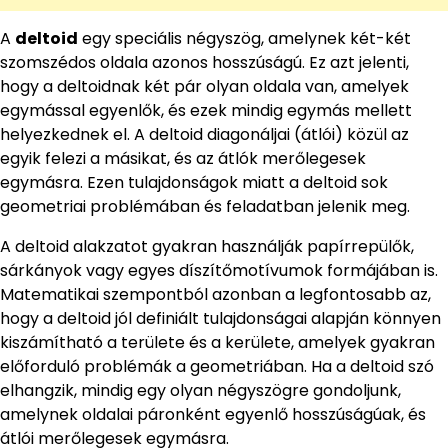
A
deltoid
egy speciális négyszög, amelynek két-két
szomszédos oldala azonos hosszúságú. Ez azt jelenti,
hogy a deltoidnak két pár olyan oldala van, amelyek
egymással egyenlők, és ezek mindig egymás mellett
helyezkednek el. A deltoid diagonáljai (átlói) közül az
egyik felezi a másikat, és az átlók merőlegesek
egymásra. Ezen tulajdonságok miatt a deltoid sok
geometriai problémában és feladatban jelenik meg.
A deltoid alakzatot gyakran használják papírrepülők,
sárkányok vagy egyes díszítőmotívumok formájában is.
Matematikai szempontból azonban a legfontosabb az,
hogy a deltoid jól definiált tulajdonságai alapján könnyen
kiszámítható a területe és a kerülete, amelyek gyakran
előforduló problémák a geometriában. Ha a deltoid szó
elhangzik, mindig egy olyan négyszögre gondoljunk,
amelynek oldalai páronként egyenlő hosszúságúak, és
átlói merőlegesek egymásra.