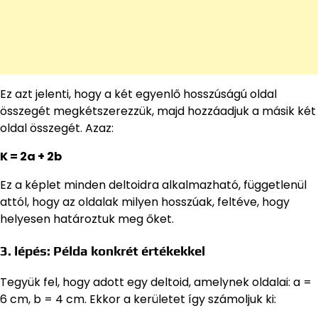
Ez azt jelenti, hogy a két egyenlő hosszúságú oldal
összegét megkétszerezzük, majd hozzáadjuk a másik két
oldal összegét. Azaz:
K = 2a + 2b
Ez a képlet minden deltoidra alkalmazható, függetlenül
attól, hogy az oldalak milyen hosszúak, feltéve, hogy
helyesen határoztuk meg őket.
3. lépés: Példa konkrét értékekkel
Tegyük fel, hogy adott egy deltoid, amelynek oldalai: a =
6 cm, b = 4 cm. Ekkor a kerületet így számoljuk ki: