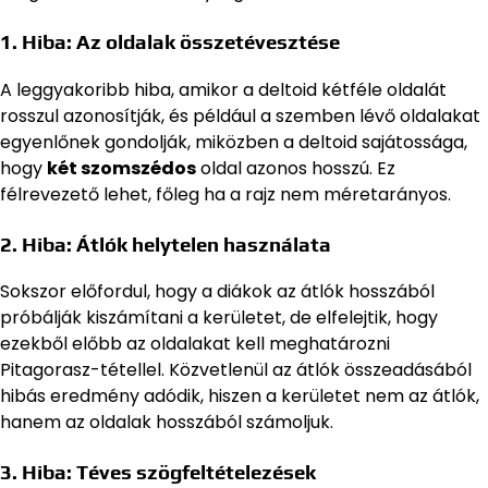
1. Hiba: Az oldalak összetévesztése
A leggyakoribb hiba, amikor a deltoid kétféle oldalát
rosszul azonosítják, és például a szemben lévő oldalakat
egyenlőnek gondolják, miközben a deltoid sajátossága,
hogy
két szomszédos
oldal azonos hosszú. Ez
félrevezető lehet, főleg ha a rajz nem méretarányos.
2. Hiba: Átlók helytelen használata
Sokszor előfordul, hogy a diákok az átlók hosszából
próbálják kiszámítani a kerületet, de elfelejtik, hogy
ezekből előbb az oldalakat kell meghatározni
Pitagorasz-tétellel. Közvetlenül az átlók összeadásából
hibás eredmény adódik, hiszen a kerületet nem az átlók,
hanem az oldalak hosszából számoljuk.
3. Hiba: Téves szögfeltételezések