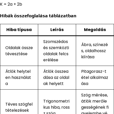
K = 2a + 2b
Hibák összefoglalása táblázatban
Hiba típusa
Leírás
Megoldás
Szomszédos
Ábra, színezé
Oldalak össze
és szemközti
s, oldalhossz
tévesztése
oldalak felcs
kiírása
erélése
Átlók helytel
Átlók összea
Pitagorasz-t
en használat
dása az oldal
étel alkalmaz
a
ak helyett
ása
Szög mérése,
Trigonometri
átlók merőle
Téves szögfel
kus hiba, ross
gességének fi
tételezések
z szög
gyelembe vé