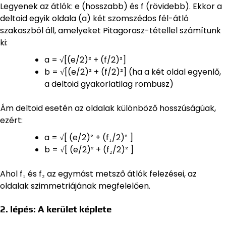
Legyenek az átlók: e (hosszabb) és f (rövidebb). Ekkor a
deltoid egyik oldala (a) két szomszédos fél-átló
szakaszból áll, amelyeket Pitagorasz-tétellel számítunk
ki:
a = √[(e/2)² + (f/2)²]
b = √[(e/2)² + (f/2)²] (ha a két oldal egyenlő,
a deltoid gyakorlatilag rombusz)
Ám deltoid esetén az oldalak különböző hosszúságúak,
ezért:
a = √[ (e/2)² + (f₁/2)² ]
b = √[ (e/2)² + (f₂/2)² ]
Ahol f₁ és f₂ az egymást metsző átlók felezései, az
oldalak szimmetriájának megfelelően.
2. lépés: A kerület képlete