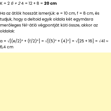
K = 2
6 + 2
4 = 12 + 8 =
20 cm
Ha az átlók hosszát ismerjük: e = 10 cm, f = 8 cm, és
tudjuk, hogy a deltoid egyik oldala két egymásra
merőleges fél-átló végpontját köti össze, akkor az
oldalak:
a = √[(e/2)² + (f/2)²] = √[(5)² + (4)²] = √[25 + 16] = √41 ≈
6,4 cm