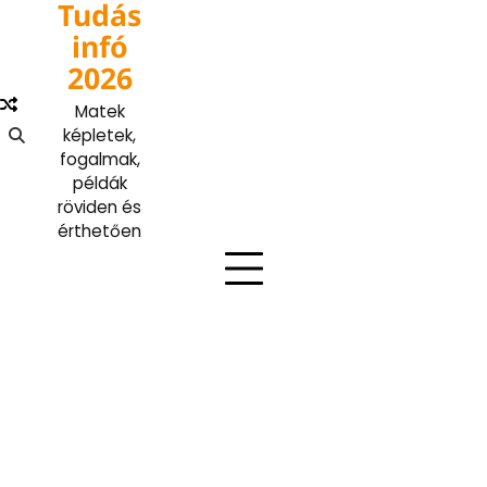
Tudás
Skip
to
infó
content
2026
Matek
képletek,
fogalmak,
példák
röviden és
érthetően