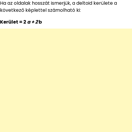
Ha az oldalak hosszát ismerjük, a deltoid kerülete a
következő képlettel számolható ki:
Kerület = 2
a + 2
b