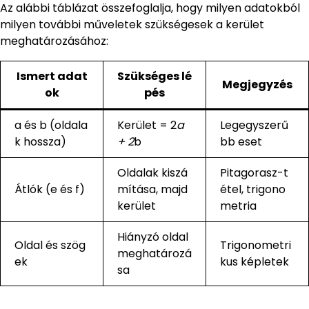
Az alábbi táblázat összefoglalja, hogy milyen adatokból
milyen további műveletek szükségesek a kerület
meghatározásához:
Ismert adat
Szükséges lé
Megjegyzés
ok
pés
a és b (oldala
Kerület = 2
a
Legegyszerű
k hossza)
+ 2
b
bb eset
Oldalak kiszá
Pitagorasz-t
Átlók (e és f)
mítása, majd
étel, trigono
kerület
metria
Hiányzó oldal
Oldal és szög
Trigonometri
meghatározá
ek
kus képletek
sa