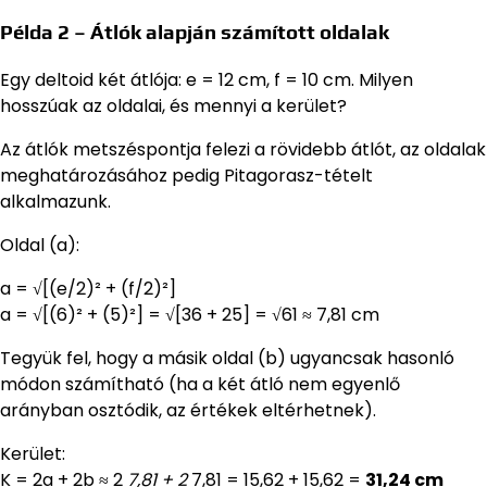
Példa 2 – Átlók alapján számított oldalak
Egy deltoid két átlója: e = 12 cm, f = 10 cm. Milyen
hosszúak az oldalai, és mennyi a kerület?
Az átlók metszéspontja felezi a rövidebb átlót, az oldalak
meghatározásához pedig Pitagorasz-tételt
alkalmazunk.
Oldal (a):
a = √[(e/2)² + (f/2)²]
a = √[(6)² + (5)²] = √[36 + 25] = √61 ≈ 7,81 cm
Tegyük fel, hogy a másik oldal (b) ugyancsak hasonló
módon számítható (ha a két átló nem egyenlő
arányban osztódik, az értékek eltérhetnek).
Kerület:
K = 2a + 2b ≈ 2
7,81 + 2
7,81 = 15,62 + 15,62 =
31,24 cm