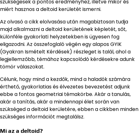
szükségesek a pontos eredményhez, illetve mikor és
miért hasznos a deltoid kerületét ismerni.
Az olvasó a cikk elolvasása után magabiztosan tudja
majd alkalmazni a deltoid kerületének képletét, sőt,
különféle gyakorlati helyzetekben is ügyesen fog
eligazodni. Az összefoglaló végén egy alapos GYIK
(Gyakran Ismételt Kérdések) részleget is talál, ahol a
legjellemzőbb, témához kapcsolódó kérdésekre adunk
tömör válaszokat.
Célunk, hogy mind a kezdők, mind a haladók számára
érthető, gyakorlatias és élvezetes bevezetést adjunk
ebbe a fontos geometriai témakörbe. Akár a tanulás,
akár a tanítás, akár a mindennapi élet során van
szükséged a deltoid kerületére, ebben a cikkben minden
szükséges információt megtalálsz.
Mi az a deltoid?