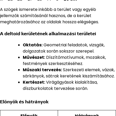
A szögek ismerete inkább a terület vagy egyéb
jellemzők számításánál hasznos, de a kerület
meghatározásához az oldalak hossza elégséges.
A deltoid kerületének alkalmazási területei
Oktatás:
Geometriai feladatok, vizsgák,
dolgozatok során sokszor szerepel.
Művészet:
Díszítőmotívumok, mozaikok,
festmények szerkesztéséhez.
Műszaki tervezés:
Szerkezeti elemek, vázak,
sárkányok, sátrak keretének kiszámításához.
Kertészet:
Virágágyások kialakítása,
díszburkolatok tervezése során.
Előnyök és hátrányok
Előnyök
Hátrányok