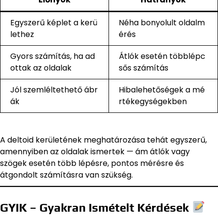
Egyszerű képlet a kerü
Néha bonyolult oldalm
lethez
érés
Gyors számítás, ha ad
Átlók esetén többlépc
ottak az oldalak
sős számítás
Jól szemléltethető ábr
Hibalehetőségek a mé
ák
rtékegységekben
A deltoid kerületének meghatározása tehát egyszerű,
amennyiben az oldalak ismertek — ám átlók vagy
szögek esetén több lépésre, pontos mérésre és
átgondolt számításra van szükség.
GYIK – Gyakran Ismételt Kérdések