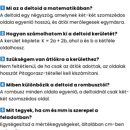
Mi az a deltoid a matematikában?
A deltoid egy négyszög, amelynek két-két szomszédos
oldala egyenlő hosszú, és átlói merőlegesek egymásra.
Hogyan számolhatom ki a deltoid kerületét?
A kerület képlete: K = 2a + 2b, ahol a és b a kétféle
oldalhossz.
Szükségem van átlókra a kerülethez?
Nem feltétlenül, de ha csak az átlók adottak, az oldalak
hosszát Pitagorasz-tétellel kell kiszámítani.
Miben különbözik a deltoid a rombusztól?
A rombusz minden oldala egyenlő, a deltoidnál csak két-
két szomszédos oldal.
Mit tegyek, ha cm és mm is szerepel a
feladatban?
Egységesítsd a mértékegységeket, általában cm-ben