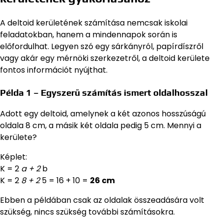
A deltoid kerületének számítása nemcsak iskolai
feladatokban, hanem a mindennapok során is
előfordulhat. Legyen szó egy sárkányról, papírdíszről
vagy akár egy mérnöki szerkezetről, a deltoid kerülete
fontos információt nyújthat.
Példa 1 – Egyszerű számítás ismert oldalhosszal
Adott egy deltoid, amelynek a két azonos hosszúságú
oldala 8 cm, a másik két oldala pedig 5 cm. Mennyi a
kerülete?
Képlet:
K = 2
a + 2
b
K = 2
8 + 2
5 = 16 + 10 =
26 cm
Ebben a példában csak az oldalak összeadására volt
szükség, nincs szükség további számításokra.