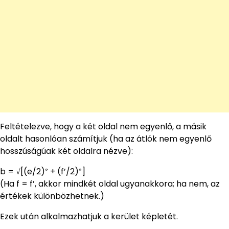
Feltételezve, hogy a két oldal nem egyenlő, a másik
oldalt hasonlóan számítjuk (ha az átlók nem egyenlő
hosszúságúak két oldalra nézve):
b = √[(e/2)² + (f’/2)²]
(Ha f = f’, akkor mindkét oldal ugyanakkora; ha nem, az
értékek különbözhetnek.)
Ezek után alkalmazhatjuk a kerület képletét.