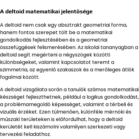
A deltoid matematikai jelentősége
A deltoid nem csak egy absztrakt geometriai forma,
hanem fontos szerepet tölt be a matematikai
gondolkodás fejlesztésében és a geometriai
összefüggések felismerésében. Az iskolai tananyagban a
deltoid segít megérteni a négyszögek közötti
különbségeket, valamint kapcsolatot teremt a
szimmetria, az egyenlő szakaszok és a merőleges átlók
fogalmai között.
A deltoid vizsgálata során a tanulók számos matematikai
készséget fejleszthetnek, például a logikus gondolkodást,
a problémamegoldó képességet, valamint a térbeli és
vizuális érzéket. Ezen túlmenően, különféle mérnöki és
műszaki területeken is előfordulhat, hogy a deltoid
kerületét kell kiszámolni valamilyen szerkezeti vagy
tervezési feladathoz.