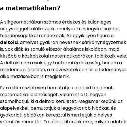
a matematikában?
A síkgeometriában számos érdekes és különleges
négyszöggel találkozunk, amelyek mindegyike sajátos
tulajdonságokkal rendelkezik. Az egyik ilyen figura a
deltoid
, amelyet gyakran neveznek sárkánynégyzetnek
is. Sok diák és tanuló először általános iskolában, majd
később a középiskolai matematikaórákon találkozik vele.
A deltoid nem csak egy tantermi érdekesség, hanem a
mindennapi életben, a művészetekben és a tudományos
alkalmazásokban is megjelenik.
Ez a cikk részletesen bemutatja a deltoid fogalmát,
matematikai jelentőségét, valamint azt, hogyan
számolhatjuk ki a deltoid kerületét. Megismerkedünk az
alapelvekkel, bemutatjuk a leggyakoribb hibákat, és
gyakorlati példákon keresztül ismertetjük a helyes
számítás menetét. Emellett kitérünk arra, milyen adatok