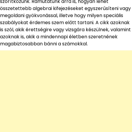
szorítkozunk. Rámutatunk arra is, hogyan lehet
összetettebb algebrai kifejezéseket egyszerűsíteni vagy
megoldani gyökvonással, illetve hogy milyen speciális
szabályokat érdemes szem előtt tartani. A cikk azoknak
is szól, akik érettségire vagy vizsgára készülnek, valamint
azoknak is, akik a mindennapi életben szeretnének
magabiztosabban bánni a számokkal.