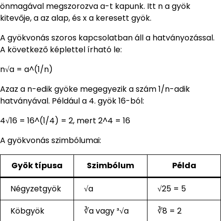
önmagával megszorozva a-t kapunk. Itt n a gyök
kitevője, a az alap, és x a keresett gyök.
A gyökvonás szoros kapcsolatban áll a hatványozással.
A következő képlettel írható le:
n√a = a^(1/n)
Azaz a n-edik gyöke megegyezik a szám 1/n-adik
hatványával. Például a 4. gyök 16-ból:
4√16 = 16^(1/4) = 2, mert 2^4 = 16
A gyökvonás szimbólumai:
Gyök típusa
Szimbólum
Példa
Négyzetgyök
√a
√25 = 5
Köbgyök
∛a vagy ³√a
∛8 = 2