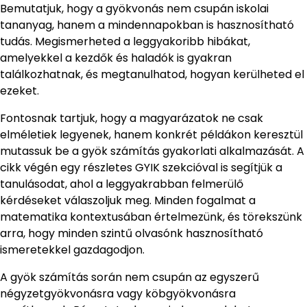
Bemutatjuk, hogy a gyökvonás nem csupán iskolai
tananyag, hanem a mindennapokban is hasznosítható
tudás. Megismerheted a leggyakoribb hibákat,
amelyekkel a kezdők és haladók is gyakran
találkozhatnak, és megtanulhatod, hogyan kerülheted el
ezeket.
Fontosnak tartjuk, hogy a magyarázatok ne csak
elméletiek legyenek, hanem konkrét példákon keresztül
mutassuk be a gyök számítás gyakorlati alkalmazását. A
cikk végén egy részletes GYIK szekcióval is segítjük a
tanulásodat, ahol a leggyakrabban felmerülő
kérdéseket válaszoljuk meg. Minden fogalmat a
matematika kontextusában értelmezünk, és törekszünk
arra, hogy minden szintű olvasónk hasznosítható
ismeretekkel gazdagodjon.
A gyök számítás során nem csupán az egyszerű
négyzetgyökvonásra vagy köbgyökvonásra