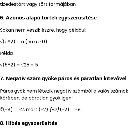
tizedestört vagy tört formájában.
6. Azonos alapú törtek egyszerűsítése
Sokan nem veszik észre, hogy például:
√(a^2) = a (ha a ≥ 0)
Példa:
√(5^2) = √25 = 5
7. Negatív szám gyöke páros és páratlan kitevővel
Páros gyök nem létezik negatív számból a valós számok
körében, de páratlan gyök igen!
∛(-8) = -2, mert (-2)
(-2)
(-2) = -8
8. Hibás egyszerűsítés