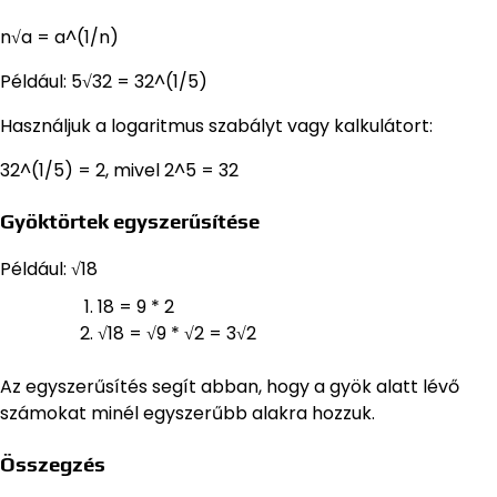
n√a = a^(1/n)
Például: 5√32 = 32^(1/5)
Használjuk a logaritmus szabályt vagy kalkulátort:
32^(1/5) = 2, mivel 2^5 = 32
Gyöktörtek egyszerűsítése
Például: √18
18 = 9 * 2
√18 = √9 * √2 = 3√2
Az egyszerűsítés segít abban, hogy a gyök alatt lévő
számokat minél egyszerűbb alakra hozzuk.
Összegzés