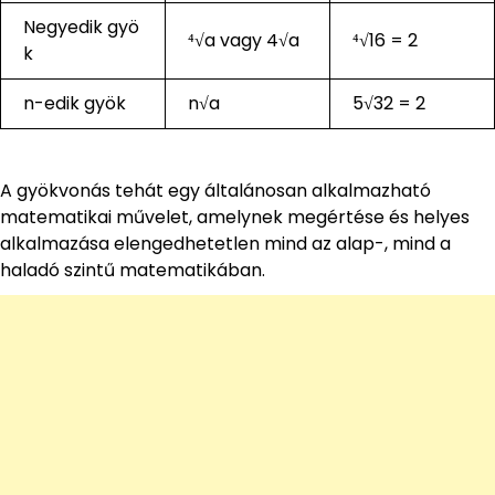
Negyedik gyö
⁴√a vagy 4√a
⁴√16 = 2
k
n-edik gyök
n√a
5√32 = 2
A gyökvonás tehát egy általánosan alkalmazható
matematikai művelet, amelynek megértése és helyes
alkalmazása elengedhetetlen mind az alap-, mind a
haladó szintű matematikában.