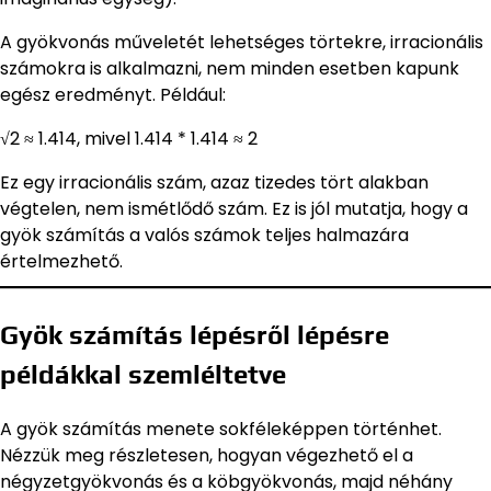
A gyökvonás műveletét lehetséges törtekre, irracionális
számokra is alkalmazni, nem minden esetben kapunk
egész eredményt. Például:
√2 ≈ 1.414, mivel 1.414 * 1.414 ≈ 2
Ez egy irracionális szám, azaz tizedes tört alakban
végtelen, nem ismétlődő szám. Ez is jól mutatja, hogy a
gyök számítás a valós számok teljes halmazára
értelmezhető.
Gyök számítás lépésről lépésre
példákkal szemléltetve
A gyök számítás menete sokféleképpen történhet.
Nézzük meg részletesen, hogyan végezhető el a
négyzetgyökvonás és a köbgyökvonás, majd néhány