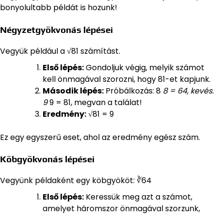
bonyolultabb példát is hozunk!
Négyzetgyökvonás lépései
Vegyük például a √81 számítást.
Első lépés:
Gondoljuk végig, melyik számot
kell önmagával szorozni, hogy 81-et kapjunk.
Második lépés:
Próbálkozás: 8
8 = 64, kevés.
9
9 = 81, megvan a találat!
Eredmény:
√81 = 9
Ez egy egyszerű eset, ahol az eredmény egész szám.
Köbgyökvonás lépései
Vegyünk példaként egy köbgyököt: ∛64
Első lépés:
Keressük meg azt a számot,
amelyet háromszor önmagával szorzunk,