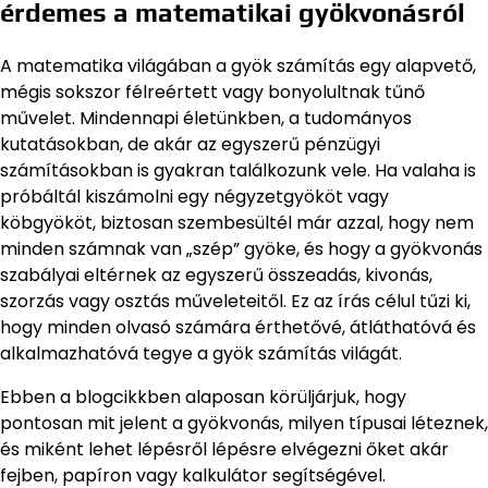
érdemes a matematikai gyökvonásról
A matematika világában a gyök számítás egy alapvető,
mégis sokszor félreértett vagy bonyolultnak tűnő
művelet. Mindennapi életünkben, a tudományos
kutatásokban, de akár az egyszerű pénzügyi
számításokban is gyakran találkozunk vele. Ha valaha is
próbáltál kiszámolni egy négyzetgyököt vagy
köbgyököt, biztosan szembesültél már azzal, hogy nem
minden számnak van „szép” gyöke, és hogy a gyökvonás
szabályai eltérnek az egyszerű összeadás, kivonás,
szorzás vagy osztás műveleteitől. Ez az írás célul tűzi ki,
hogy minden olvasó számára érthetővé, átláthatóvá és
alkalmazhatóvá tegye a gyök számítás világát.
Ebben a blogcikkben alaposan körüljárjuk, hogy
pontosan mit jelent a gyökvonás, milyen típusai léteznek,
és miként lehet lépésről lépésre elvégezni őket akár
fejben, papíron vagy kalkulátor segítségével.