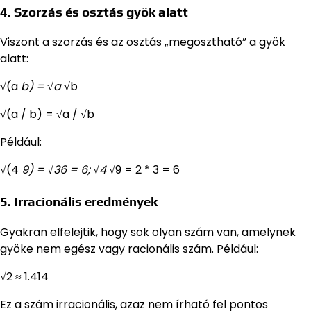
4. Szorzás és osztás gyök alatt
Viszont a szorzás és az osztás „megosztható” a gyök
alatt:
√(a
b) = √a
√b
√(a / b) = √a / √b
Például:
√(4
9) = √36 = 6; √4
√9 = 2 * 3 = 6
5. Irracionális eredmények
Gyakran elfelejtik, hogy sok olyan szám van, amelynek
gyöke nem egész vagy racionális szám. Például:
√2 ≈ 1.414
Ez a szám irracionális, azaz nem írható fel pontos