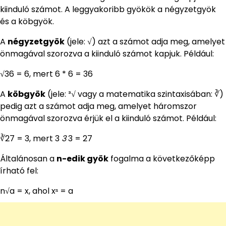
kiinduló számot. A leggyakoribb gyökök a négyzetgyök
és a köbgyök.
A
négyzetgyök
(jele: √) azt a számot adja meg, amelyet
önmagával szorozva a kiinduló számot kapjuk. Például:
√36 = 6, mert 6 * 6 = 36
A
köbgyök
(jele: ³√ vagy a matematika szintaxisában: ∛)
pedig azt a számot adja meg, amelyet háromszor
önmagával szorozva érjük el a kiinduló számot. Például:
∛27 = 3, mert 3
3
3 = 27
Általánosan a
n-edik gyök
fogalma a következőképp
írható fel:
n√a = x, ahol xⁿ = a