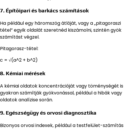
7. Építőipari és barkács számítások
Ha például egy háromszög átlóját, vagy a „pitagoraszi
tétel” egyik oldalát szeretnéd kiszámolni, szintén gyök
számítást végzel.
Pitagorasz-tétel:
c = √(a^2 + b^2)
8. Kémiai mérések
A kémiai oldatok koncentrációját vagy töménységét is
gyakran számítják gyökvonással, például a hibák vagy
oldatok analízise során.
9. Egészségügy és orvosi diagnosztika
Bizonyos orvosi indexek, például a testfelület-számítás