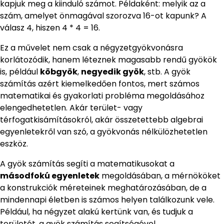
kapjuk meg a kiinduló számot. Példaként: melyik az a
szám, amelyet önmagával szorozva 16-ot kapunk? A
válasz 4, hiszen 4 * 4 = 16.
Ez a művelet nem csak a négyzetgyökvonásra
korlátozódik, hanem léteznek magasabb rendű gyökök
is, például
köbgyök
,
negyedik gyök
, stb. A gyök
számítás azért kiemelkedően fontos, mert számos
matematikai és gyakorlati probléma megoldásához
elengedhetetlen. Akár terület- vagy
térfogatkisámításokról, akár összetettebb algebrai
egyenletekről van szó, a gyökvonás nélkülözhetetlen
eszköz.
A gyök számítás segíti a matematikusokat a
másodfokú egyenletek
megoldásában, a mérnököket
a konstrukciók méreteinek meghatározásában, de a
mindennapi életben is számos helyen találkozunk vele.
Például, ha négyzet alakú kertünk van, és tudjuk a
területét, a gyök számítás segítségével