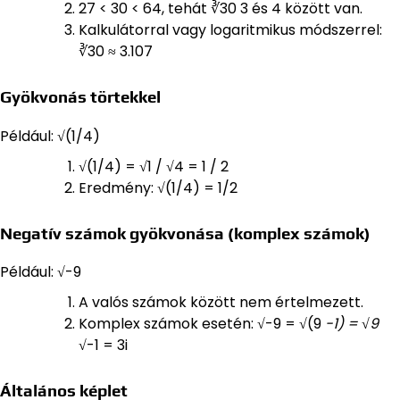
27 < 30 < 64, tehát ∛30 3 és 4 között van.
Kalkulátorral vagy logaritmikus módszerrel:
∛30 ≈ 3.107
Gyökvonás törtekkel
Például: √(1/4)
√(1/4) = √1 / √4 = 1 / 2
Eredmény: √(1/4) = 1/2
Negatív számok gyökvonása (komplex számok)
Például: √-9
A valós számok között nem értelmezett.
Komplex számok esetén: √-9 = √(9
-1) = √9
√-1 = 3i
Általános képlet