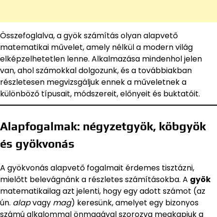
Összefoglalva, a gyök számítás olyan alapvető
matematikai művelet, amely nélkül a modern világ
elképzelhetetlen lenne. Alkalmazása mindenhol jelen
van, ahol számokkal dolgozunk, és a továbbiakban
részletesen megvizsgáljuk ennek a műveletnek a
különböző típusait, módszereit, előnyeit és buktatóit.
Alapfogalmak: négyzetgyök, köbgyök
és gyökvonás
A gyökvonás alapvető fogalmait érdemes tisztázni,
mielőtt belevágnánk a részletes számításokba. A
gyök
matematikailag azt jelenti, hogy egy adott számot (az
ún.
alap
vagy
mag
) keresünk, amelyet egy bizonyos
számú alkalommal önmagával szorozva megkapjuk a