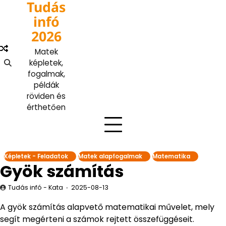
Tudás
Skip
to
infó
content
2026
Matek
képletek,
fogalmak,
példák
röviden és
érthetően
Képletek - Feladatok
Matek alapfogalmak
Matematika
Gyök számítás
Tudás infó - Kata
2025-08-13
A gyök számítás alapvető matematikai művelet, mely
segít megérteni a számok rejtett összefüggéseit.