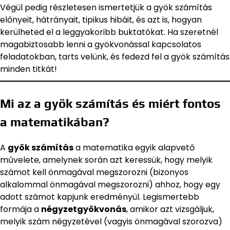
Végül pedig részletesen ismertetjük a gyök számítás
előnyeit, hátrányait, tipikus hibáit, és azt is, hogyan
kerülheted el a leggyakoribb buktatókat. Ha szeretnél
magabiztosabb lenni a gyökvonással kapcsolatos
feladatokban, tarts velünk, és fedezd fel a gyök számítás
minden titkát!
Mi az a gyök számítás és miért fontos
a matematikában?
A
gyök számítás
a matematika egyik alapvető
művelete, amelynek során azt keressük, hogy melyik
számot kell önmagával megszorozni (bizonyos
alkalommal önmagával megszorozni) ahhoz, hogy egy
adott számot kapjunk eredményül. Legismertebb
formája a
négyzetgyökvonás
, amikor azt vizsgáljuk,
melyik szám négyzetével (vagyis önmagával szorozva)