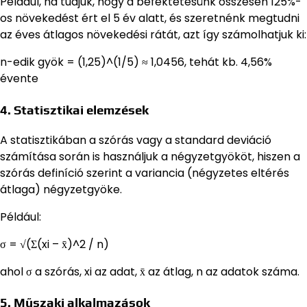
Például, ha tudjuk, hogy a befektetésünk összesen 125%-
os növekedést ért el 5 év alatt, és szeretnénk megtudni
az éves átlagos növekedési rátát, azt így számolhatjuk ki:
n-edik gyök = (1,25)^(1/5) ≈ 1,0456, tehát kb. 4,56%
évente
4. Statisztikai elemzések
A statisztikában a szórás vagy a standard deviáció
számítása során is használjuk a négyzetgyököt, hiszen a
szórás definíció szerint a variancia (négyzetes eltérés
átlaga) négyzetgyöke.
Például:
σ = √(Σ(xi – x̄)^2 / n)
ahol σ a szórás, xi az adat, x̄ az átlag, n az adatok száma.
5. Műszaki alkalmazások