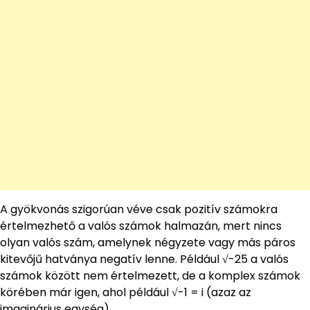
A gyökvonás szigorúan véve csak pozitív számokra
értelmezhető a valós számok halmazán, mert nincs
olyan valós szám, amelynek négyzete vagy más páros
kitevőjű hatványa negatív lenne. Például √-25 a valós
számok között nem értelmezett, de a komplex számok
körében már igen, ahol például √-1 = i (azaz az
imaginárius egység).