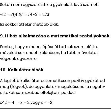
Sokan nem egyszerűsítik a gyök alatt lévő számot.
√12 = √(4
3) = √4
√3 = 2√3
Ez sokkal áttekinthetőbb alak.
9. Hibás alkalmazása a matematikai szabályoknak
Fontos, hogy minden lépésnél tartsuk szem előtt a
műveleti sorrendet, különösen, ha több műveletet
végzünk egyszerre.
10. Kalkulátor hibák
A legtöbb kalkulátor automatikusan pozitív gyököt ad
meg (főgyök), de egyenletek megoldásánál a negatív
értéket sem szabad elfelejteni, például:
x^2 = 4 → x = 2 vagy x = -2