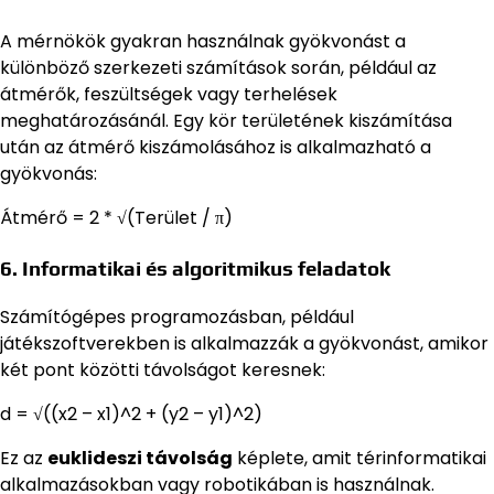
A mérnökök gyakran használnak gyökvonást a
különböző szerkezeti számítások során, például az
átmérők, feszültségek vagy terhelések
meghatározásánál. Egy kör területének kiszámítása
után az átmérő kiszámolásához is alkalmazható a
gyökvonás:
Átmérő = 2 * √(Terület / π)
6. Informatikai és algoritmikus feladatok
Számítógépes programozásban, például
játékszoftverekben is alkalmazzák a gyökvonást, amikor
két pont közötti távolságot keresnek:
d = √((x2 – x1)^2 + (y2 – y1)^2)
Ez az
euklideszi távolság
képlete, amit térinformatikai
alkalmazásokban vagy robotikában is használnak.