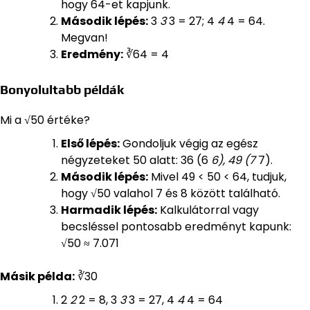
hogy 64-et kapjunk.
Második lépés:
3
3
3 = 27; 4
4
4 = 64.
Megvan!
Eredmény:
∛64 = 4
Bonyolultabb példák
Mi a √50 értéke?
Első lépés:
Gondoljuk végig az egész
négyzeteket 50 alatt: 36 (6
6), 49 (7
7).
Második lépés:
Mivel 49 < 50 < 64, tudjuk,
hogy √50 valahol 7 és 8 között található.
Harmadik lépés:
Kalkulátorral vagy
becsléssel pontosabb eredményt kapunk:
√50 ≈ 7.071
Másik példa:
∛30
2
2
2 = 8, 3
3
3 = 27, 4
4
4 = 64