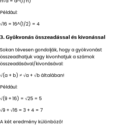
n√a = a^(1/n)
Például:
√16 = 16^(1/2) = 4
3. Gyökvonás összeadással és kivonással
Sokan tévesen gondolják, hogy a gyökvonást
összeadhatjuk vagy kivonhatjuk a számok
összeadásával/kivonásával:
√(a + b) ≠ √a + √b általában!
Például:
√(9 + 16) = √25 = 5
√9 + √16 = 3 + 4 = 7
A két eredmény különböző!