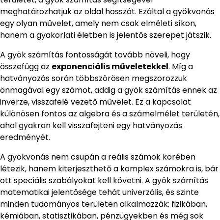
meghatározhatjuk az oldal hosszát. Ezáltal a gyökvonás
egy olyan művelet, amely nem csak elméleti síkon,
hanem a gyakorlati életben is jelentős szerepet játszik.
A gyök számítás fontosságát tovább növeli, hogy
összefügg az
exponenciális műveletekkel
. Míg a
hatványozás során többszörösen megszorozzuk
önmagával egy számot, addig a gyök számítás ennek az
inverze, visszafelé vezető művelet. Ez a kapcsolat
különösen fontos az algebra és a számelmélet területén,
ahol gyakran kell visszafejteni egy hatványozás
eredményét.
A gyökvonás nem csupán a reális számok körében
létezik, hanem kiterjeszthető a komplex számokra is, bár
ott speciális szabályokat kell követni. A gyök számítás
matematikai jelentősége tehát univerzális, és szinte
minden tudományos területen alkalmazzák: fizikában,
kémiában, statisztikában, pénzügyekben és még sok