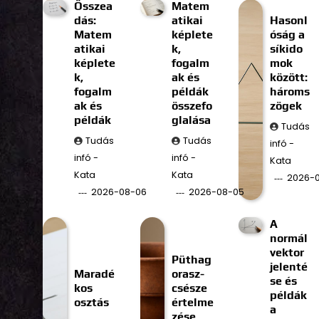
Összea
Matem
dás:
atikai
Hasonl
Matem
képlete
óság a
atikai
k,
síkido
képlete
fogalm
mok
k,
ak és
között:
fogalm
példák
hároms
ak és
összefo
zögek
példák
glalása
Tudás
Tudás
Tudás
infó -
infó -
infó -
Kata
Kata
Kata
2026-
2026-08-06
2026-08-05
A
normál
vektor
Püthag
jelenté
Maradé
orasz-
se és
kos
csésze
példák
osztás
értelme
a
zése