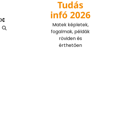
Tudás
Skip
to
infó 2026
content
Matek képletek,
fogalmak, példák
röviden és
érthetően