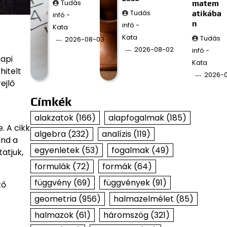
Tudás
matem
Tudás
atikába
infó -
n
infó -
Kata
Kata
Tudás
2026-08-03
2026-08-02
infó -
api
Kata
hitelt
2026-
ejlő
Címkék
alakzatok
(166)
alapfogalmak
(185)
. A cikk
algebra
(232)
analízis
(119)
ind a
egyenletek
(53)
fogalmak
(49)
atjuk,
formulák
(72)
formák
(64)
függvény
(69)
függvények
(91)
tő
geometria
(956)
halmazelmélet
(85)
halmazok
(61)
háromszög
(321)