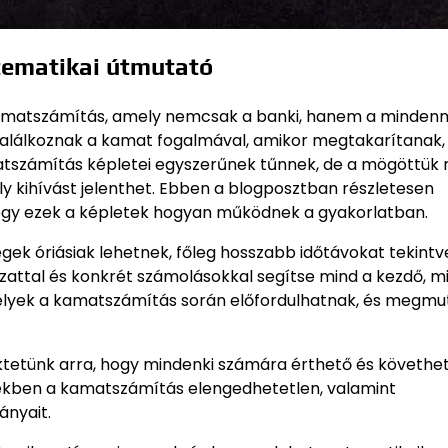
tematikai útmutató
kamatszámítás, amely nemcsak a banki, hanem a mindenn
n találkoznak a kamat fogalmával, amikor megtakarítanak, 
atszámítás képletei egyszerűnek tűnnek, de a mögöttük r
kihívást jelenthet. Ebben a blogposztban részletesen
ogy ezek a képletek hogyan működnek a gyakorlatban.
k óriásiak lehetnek, főleg hosszabb időtávokat tekintve
ázattal és konkrét számolásokkal segítse mind a kezdő, m
amelyek a kamatszámítás során előfordulhatnak, és megmut
tetünk arra, hogy mindenki számára érthető és követhe
yekben a kamatszámítás elengedhetetlen, valamint
ányait.