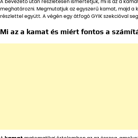
A bevezető után részletesen ismertetjük, mi is az a kama
meghatározni. Megmutatjuk az egyszerű kamat, majd a 
részlettel együtt. A végén egy átfogó GYIK szekcióval seg
Mi az a kamat és miért fontos a számít