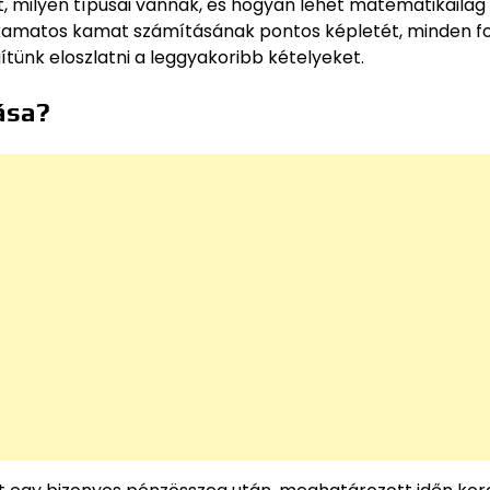
t, milyen típusai vannak, és hogyan lehet matematikailag
kamatos kamat számításának pontos képletét, minden f
ítünk eloszlatni a leggyakoribb kételyeket.
ása?