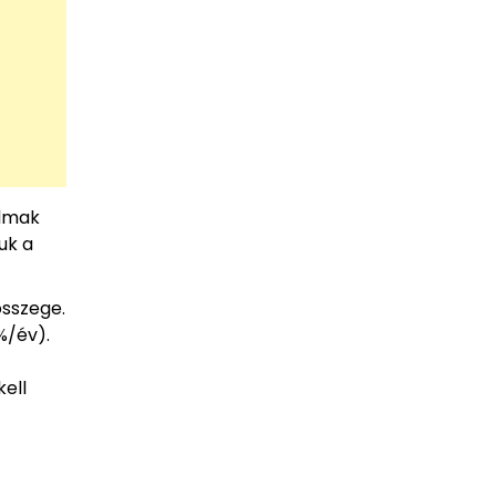
almak
uk a
összege.
%/év).
kell