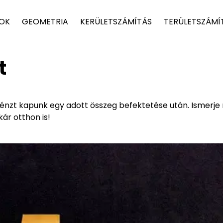
TOK
GEOMETRIA
KERÜLETSZÁMÍTÁS
TERÜLETSZÁMÍ
t
énzt kapunk egy adott összeg befektetése után. Ismerje
ár otthon is!