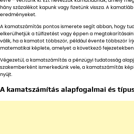
évre – vetítünk ki. Ezt nevezzük kamatlábnak, amely me
hány százalékot kapunk vagy fizetünk vissza. A kamatláb
eredményeket.
A kamatszámítás pontos ismerete segít abban, hogy tudato
elkerülhetjük a túlfizetést vagy éppen a megtakarítás
válik, ha a kamatot többször, például évente többször 
matematikai képlete, amelyet a következő fejezetekben
Végezetül, a kamatszámítás a pénzügyi tudatosság alapj
szakemberként ismerkedünk vele, a kamatszámítás képle
nyújt.
A kamatszámítás alapfogalmai és típu