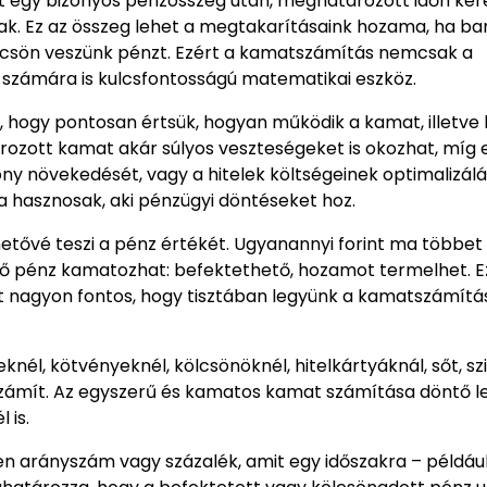
 egy bizonyos pénzösszeg után, meghatározott időn kere
k. Ez az összeg lehet a megtakarításaink hozama, ha b
 kölcsön veszünk pénzt. Ezért a kamatszámítás nemcsak a
 számára is kulcsfontosságú matematikai eszköz.
hogy pontosan értsük, hogyan működik a kamat, illetve
rozott kamat akár súlyos veszteségeket is okozhat, míg e
y növekedését, vagy a hitelek költségeinek optimalizálá
 hasznosak, aki pénzügyi döntéseket hoz.
etővé teszi a pénz értékét. Ugyanannyi forint ma többet 
évő pénz kamatozhat: befektethető, hozamot termelhet. E
t nagyon fontos, hogy tisztában legyünk a kamatszámítá
él, kötvényeknél, kölcsönöknél, hitelkártyáknál, sőt, sz
számít. Az egyszerű és kamatos kamat számítása döntő l
 is.
n arányszám vagy százalék, amit egy időszakra – példáu