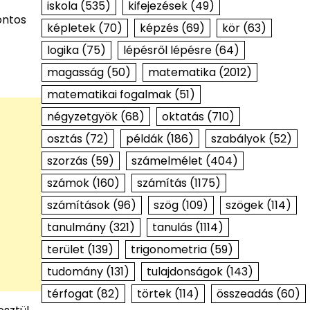
iskola
(535)
kifejezések
(49)
ontos
képletek
(70)
képzés
(69)
kör
(63)
logika
(75)
lépésről lépésre
(64)
magasság
(50)
matematika
(2012)
matematikai fogalmak
(51)
négyzetgyök
(68)
oktatás
(710)
osztás
(72)
példák
(186)
szabályok
(52)
szorzás
(59)
számelmélet
(404)
számok
(160)
számítás
(1175)
számítások
(96)
szög
(109)
szögek
(114)
tanulmány
(321)
tanulás
(1114)
terület
(139)
trigonometria
(59)
tudomány
(131)
tulajdonságok
(143)
térfogat
(82)
törtek
(114)
összeadás
(60)