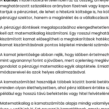
A
kamat
matematikai értelemben az az összeg, amelyet
meghatározott százalékos arányban fizetnek vagy kapna
tartjuk a pénzünket, de lehet a hitelünk költsége is, ha
pénzügyi szektor, hanem a magánélet és a vállalkozások
A pénzügyi döntések megalapozásához elengedhetetlen, 
kell azt matematikailag kiszámítani. Egy rosszul meghatá
kiszámított kamat elősegítheti a megtakarítások hatékon
kamat kiszámításának pontos képletei mindenki számára
A kamat jelentősége abban rejlik, hogy időben értelmezh
mint ugyanannyi forint a jövőben, mert a jelenleg megl
gondolat a pénzügyi matematika egyik alaptétele. Emiat
módszereivel és azok helyes alkalmazásával.
A kamatszámítást használjuk többek között banki betétekn
minden olyan élethelyzetben, ahol pénz időbeni értéke 
például egy hosszú távú befektetés vagy hitel felvételénél
Matematikailag a kamatszámítás alapja mindig valamilye