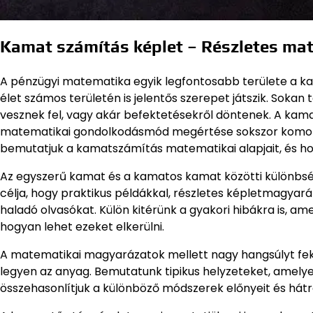
Kamat számítás képlet – Részletes ma
A pénzügyi matematika egyik legfontosabb területe a 
élet számos területén is jelentős szerepet játszik. Soka
vesznek fel, vagy akár befektetésekről döntenek. A kam
matematikai gondolkodásmód megértése sokszor komoly 
bemutatjuk a kamatszámítás matematikai alapjait, és h
Az egyszerű kamat és a kamatos kamat közötti különbsége
célja, hogy praktikus példákkal, részletes képletmagyar
haladó olvasókat. Külön kitérünk a gyakori hibákra is, 
hogyan lehet ezeket elkerülni.
A matematikai magyarázatok mellett nagy hangsúlyt fek
legyen az anyag. Bemutatunk tipikus helyzeteket, amel
összehasonlítjuk a különböző módszerek előnyeit és hátr