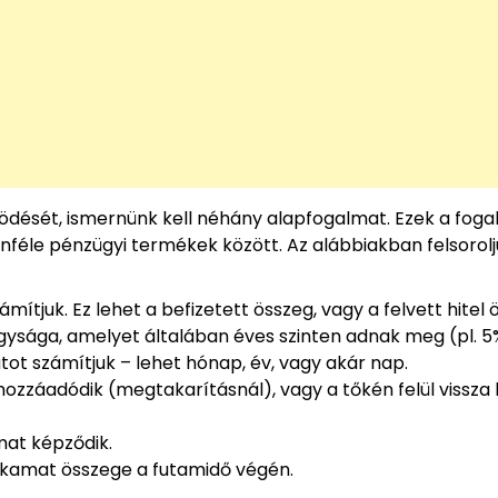
ését, ismernünk kell néhány alapfogalmat. Ezek a fog
önféle pénzügyi termékek között. Az alábbiakban felsorolj
mítjuk. Ez lehet a befizetett összeg, vagy a felvett hitel 
gysága, amelyet általában éves szinten adnak meg (pl. 5
tot számítjuk – lehet hónap, év, vagy akár nap.
hozzáadódik (megtakarításnál), vagy a tőkén felül vissza 
mat képződik.
a kamat összege a futamidő végén.