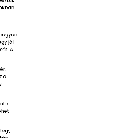
sztül,
ankban
 hogyan
gy jól
sát. A
ér,
z a
s
inte
ehet
l egy