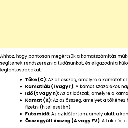
Ahhoz, hogy pontosan megértsük a kamatszámítás működ
segítenek rendszerezni a tudásunkat, és eligazodni a kül
legfontosabbakat:
Tőke (C)
: Az az összeg, amelyre a kamatot szá
Kamatláb (i vagy r)
: A kamat százalékos na
Idő (t vagy n)
: Az az időszak, amelyre a kama
Kamat (K)
: Az az összeg, amelyet a tőkéhez 
fizetni (hitel esetén).
Futamidő
: Az az időtartam, amely alatt a ka
Összegyűlt összeg (A vagy FV)
: A tőke és 