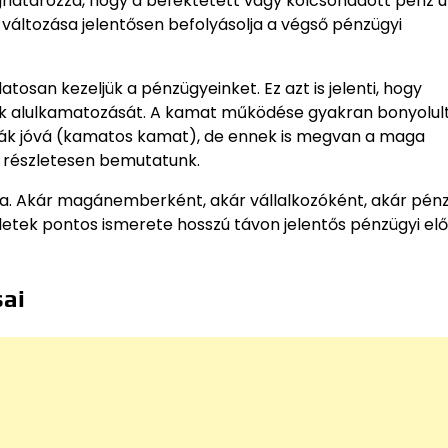
ghatározza, hogy a befektetett vagy kölcsönadott pénz 
 változása jelentősen befolyásolja a végső pénzügyi
san kezeljük a pénzügyeinket. Ez azt is jelenti, hogy
aink alulkamatozását. A kamat működése gyakran bonyolu
írják jóvá (kamatos kamat), de ennek is megvan a maga
 részletesen bemutatunk.
a. Akár magánemberként, akár vállalkozóként, akár pénz
tek pontos ismerete hosszú távon jelentős pénzügyi el
sai