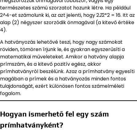
megszorozzuk önmagával többször, vagyis egy
természetes számú szorzatot hozunk létre. Ha például
2^4-et számolunk ki, az azt jelenti, hogy 2
2
2*2 = 16. Itt az
alap (2) négyszer szorzódik önmagával (a kitevő értéke
4).
A hatványozás lehetővé teszi, hogy nagy számokat
röviden, tömören írjunk le, és gyakran egyszerűsíti a
matematikai műveleteket. Amikor a hatvány alapja
prímszám, és a kitevő pozitív egész, akkor
prímhatványról beszélünk. Azaz a prímhatvány egyesíti
magában a prímek és a hatványozás minden fontos
tulajdonságát, ezért különösen fontos számelméleti
fogalom.
Hogyan ismerhető fel egy szám
prímhatványként?