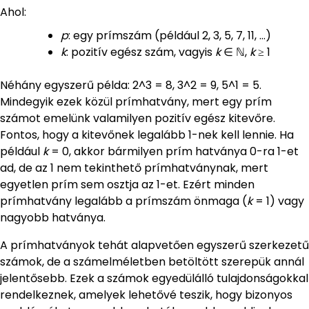
Ahol:
p
: egy prímszám (például 2, 3, 5, 7, 11, …)
k
: pozitív egész szám, vagyis
k
∈ ℕ,
k
≥ 1
Néhány egyszerű példa: 2^3 = 8, 3^2 = 9, 5^1 = 5.
Mindegyik ezek közül prímhatvány, mert egy prím
számot emelünk valamilyen pozitív egész kitevőre.
Fontos, hogy a kitevőnek legalább 1-nek kell lennie. Ha
például
k
= 0, akkor bármilyen prím hatványa 0-ra 1-et
ad, de az 1 nem tekinthető prímhatványnak, mert
egyetlen prím sem osztja az 1-et. Ezért minden
prímhatvány legalább a prímszám önmaga (
k
= 1) vagy
nagyobb hatványa.
A prímhatványok tehát alapvetően egyszerű szerkezetű
számok, de a számelméletben betöltött szerepük annál
jelentősebb. Ezek a számok egyedülálló tulajdonságokkal
rendelkeznek, amelyek lehetővé teszik, hogy bizonyos