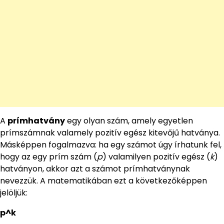
A
prímhatvány
egy olyan szám, amely egyetlen
prímszámnak valamely pozitív egész kitevőjű hatványa.
Másképpen fogalmazva: ha egy számot úgy írhatunk fel,
hogy az egy prím szám (
p
) valamilyen pozitív egész (
k
)
hatványon, akkor azt a számot prímhatványnak
nevezzük. A matematikában ezt a következőképpen
jelöljük:
p^k