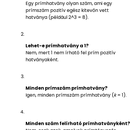
Egy prímhatvány olyan szám, ami egy
prímszám pozitív egész kitevőn vett
hatványa (például 2^3 = 8).
Lehet-e prímhatvány a 1?
Nem, mert 1 nem írható fel prím pozitív
hatványaként.
Minden prímszám prímhatvány?
Igen, minden prímszám prímhatvány (
k
= 1).
Minden szám felírható prímhatványként?