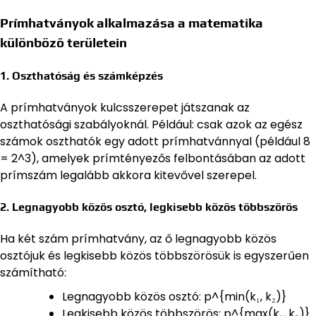
Prímhatványok alkalmazása a matematika
különböző területein
1. Oszthatóság és számképzés
A prímhatványok kulcsszerepet játszanak az
oszthatósági szabályoknál. Például: csak azok az egész
számok oszthatók egy adott prímhatvánnyal (például 8
= 2^3), amelyek prímtényezős felbontásában az adott
prímszám legalább akkora kitevővel szerepel.
2. Legnagyobb közös osztó, legkisebb közös többszörös
Ha két szám prímhatvány, az ő legnagyobb közös
osztójuk és legkisebb közös többszörösük is egyszerűen
számítható:
Legnagyobb közös osztó: p^{min(k₁, k₂)}
Legkisebb közös többszörös: p^{max(k₁, k₂)}