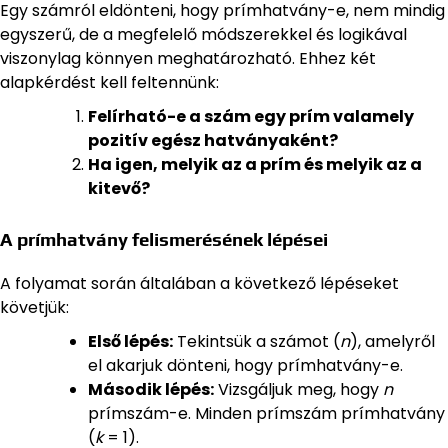
Egy számról eldönteni, hogy prímhatvány-e, nem mindig
egyszerű, de a megfelelő módszerekkel és logikával
viszonylag könnyen meghatározható. Ehhez két
alapkérdést kell feltennünk:
Felírható-e a szám egy prím valamely
pozitív egész hatványaként?
Ha igen, melyik az a prím és melyik az a
kitevő?
A prímhatvány felismerésének lépései
A folyamat során általában a következő lépéseket
követjük:
Első lépés:
Tekintsük a számot (
n
), amelyről
el akarjuk dönteni, hogy prímhatvány-e.
Második lépés:
Vizsgáljuk meg, hogy
n
prímszám-e. Minden prímszám prímhatvány
(
k
= 1).