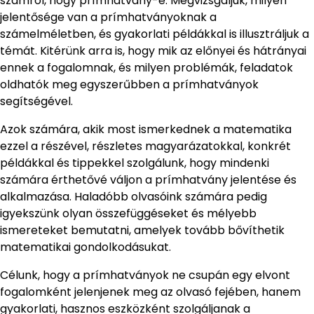
számról, hogy prímhatvány-e. Megvizsgáljuk, milyen
jelentősége van a prímhatványoknak a
számelméletben, és gyakorlati példákkal is illusztráljuk a
témát. Kitérünk arra is, hogy mik az előnyei és hátrányai
ennek a fogalomnak, és milyen problémák, feladatok
oldhatók meg egyszerűbben a prímhatványok
segítségével.
Azok számára, akik most ismerkednek a matematika
ezzel a részével, részletes magyarázatokkal, konkrét
példákkal és tippekkel szolgálunk, hogy mindenki
számára érthetővé váljon a prímhatvány jelentése és
alkalmazása. Haladóbb olvasóink számára pedig
igyekszünk olyan összefüggéseket és mélyebb
ismereteket bemutatni, amelyek tovább bővíthetik
matematikai gondolkodásukat.
Célunk, hogy a prímhatványok ne csupán egy elvont
fogalomként jelenjenek meg az olvasó fejében, hanem
gyakorlati, hasznos eszközként szolgáljanak a