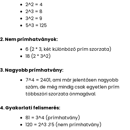
2^2 = 4
2^3 = 8
3^2 = 9
5^3 = 125
2. Nem prímhatványok:
6 (2 * 3, két különböző prím szorzata)
18 (2 * 3^2)
3. Nagyobb prímhatvány:
7^4 = 2401, ami már jelentősen nagyobb
szám, de még mindig csak egyetlen prím
többszöri szorzata önmagával.
4. Gyakorlati felismerés:
81 = 3^4 (prímhatvány)
120 = 2^3
3
5 (nem prímhatvány)