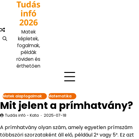
Tudás
Skip
to
infó
content
2026
Matek
képletek,
fogalmak,
példák
röviden és
érthetően
Matek alapfogalmak
Matematika
Mit jelent a prímhatvány?
Tudás infó - Kata
2025-07-18
A prímhatvány olyan szám, amely egyetlen prímszám
többszöri szorzataként áll elő, például 2⁴ vagy 5³. Ez azt