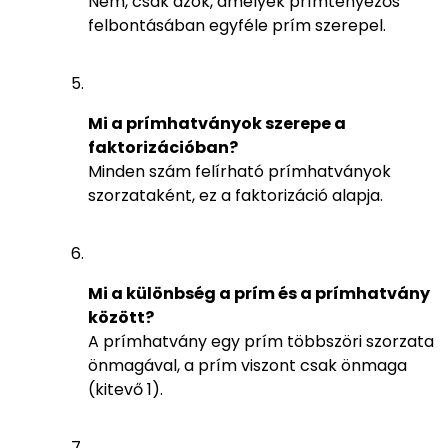
Nem, csak azok, amelyek prímtényezős
felbontásában egyféle prím szerepel.
Mi a prímhatványok szerepe a
faktorizációban?
Minden szám felírható prímhatványok
szorzataként, ez a faktorizáció alapja.
Mi a különbség a prím és a prímhatvány
között?
A prímhatvány egy prím többszöri szorzata
önmagával, a prím viszont csak önmaga
(kitevő 1).