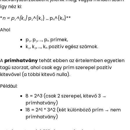
így néz ki:
*
n = p₁^{k₁}
p₂^{k₂}
…
pₙ^{kₙ}**
Ahol
p₁, p₂, …, pₙ prímek,
k₁, k₂, …, kₙ pozitív egész számok.
A
prímhatvány
tehát ebben az értelemben egyetlen
tagú szorzat, ahol csak egy prím szerepel pozitív
kitevővel (a többi kitevő nulla).
Például:
8 = 2^3 (csak 2 szerepel, kitevő 3 →
prímhatvány)
18 = 2^1 * 3^2 (két különböző prím → nem
prímhatvány)