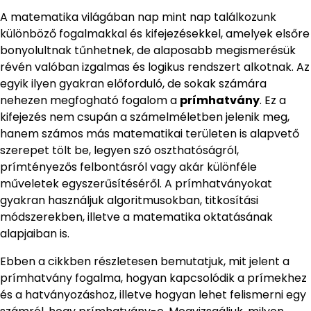
A matematika világában nap mint nap találkozunk
különböző fogalmakkal és kifejezésekkel, amelyek elsőre
bonyolultnak tűnhetnek, de alaposabb megismerésük
révén valóban izgalmas és logikus rendszert alkotnak. Az
egyik ilyen gyakran előforduló, de sokak számára
nehezen megfogható fogalom a
prímhatvány
. Ez a
kifejezés nem csupán a számelméletben jelenik meg,
hanem számos más matematikai területen is alapvető
szerepet tölt be, legyen szó oszthatóságról,
prímtényezős felbontásról vagy akár különféle
műveletek egyszerűsítéséről. A prímhatványokat
gyakran használjuk algoritmusokban, titkosítási
módszerekben, illetve a matematika oktatásának
alapjaiban is.
Ebben a cikkben részletesen bemutatjuk, mit jelent a
prímhatvány fogalma, hogyan kapcsolódik a prímekhez
és a hatványozáshoz, illetve hogyan lehet felismerni egy