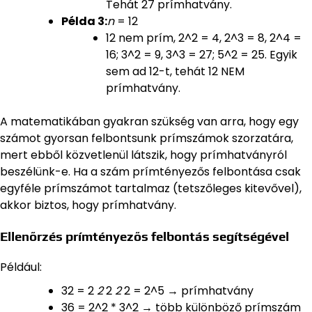
Tehát 27 prímhatvány.
Példa 3:
n
= 12
12 nem prím, 2^2 = 4, 2^3 = 8, 2^4 =
16; 3^2 = 9, 3^3 = 27; 5^2 = 25. Egyik
sem ad 12-t, tehát 12 NEM
prímhatvány.
A matematikában gyakran szükség van arra, hogy egy
számot gyorsan felbontsunk prímszámok szorzatára,
mert ebből közvetlenül látszik, hogy prímhatványról
beszélünk-e. Ha a szám prímtényezős felbontása csak
egyféle prímszámot tartalmaz (tetszőleges kitevővel),
akkor biztos, hogy prímhatvány.
Ellenőrzés prímtényezős felbontás segítségével
Például:
32 = 2
2
2
2
2 = 2^5 → prímhatvány
36 = 2^2 * 3^2 → több különböző prímszám