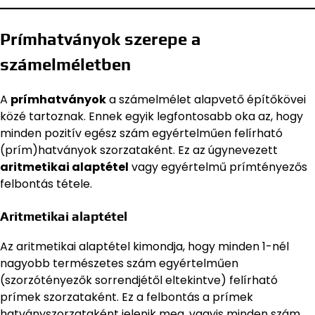
Prímhatványok szerepe a
számelméletben
A
prímhatványok
a számelmélet alapvető építőkövei
közé tartoznak. Ennek egyik legfontosabb oka az, hogy
minden pozitív egész szám egyértelműen felírható
(prím)hatványok szorzataként. Ez az úgynevezett
aritmetikai alaptétel
vagy egyértelmű prímtényezős
felbontás tétele.
Aritmetikai alaptétel
Az aritmetikai alaptétel kimondja, hogy minden 1-nél
nagyobb természetes szám egyértelműen
(szorzótényezők sorrendjétől eltekintve) felírható
prímek szorzataként. Ez a felbontás a prímek
hatványszorzataként jelenik meg, vagyis minden szám