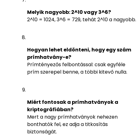
Melyik nagyobb: 2^10 vagy 3^6?
2^10 = 1024, 3^6 = 729, tehát 2^10 a nagyobb.
Hogyan lehet eldönteni, hogy egy szám
prímhatvány-e?
Prímtényezős felbontással: csak egyféle
prím szerepel benne, a többi kitevő nulla.
Miért fontosak a prímhatványok a
kriptográfiában?
Mert a nagy prímhatványok nehezen
bonthatók fel, ez adja a titkosítás
biztonságát.