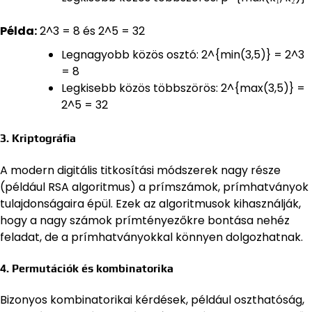
Példa:
2^3 = 8 és 2^5 = 32
Legnagyobb közös osztó: 2^{min(3,5)} = 2^3
= 8
Legkisebb közös többszörös: 2^{max(3,5)} =
2^5 = 32
3. Kriptográfia
A modern digitális titkosítási módszerek nagy része
(például RSA algoritmus) a prímszámok, prímhatványok
tulajdonságaira épül. Ezek az algoritmusok kihasználják,
hogy a nagy számok prímtényezőkre bontása nehéz
feladat, de a prímhatványokkal könnyen dolgozhatnak.
4. Permutációk és kombinatorika
Bizonyos kombinatorikai kérdések, például oszthatóság,