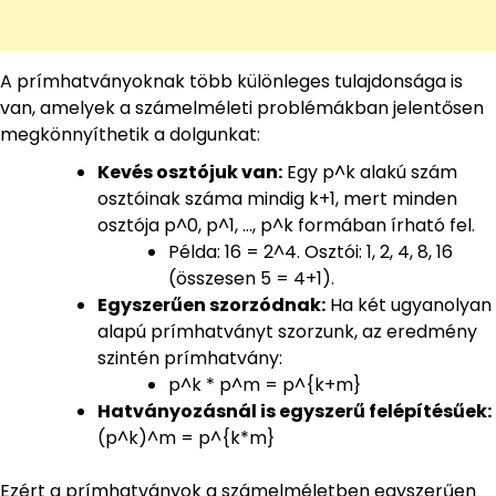
A prímhatványoknak több különleges tulajdonsága is
van, amelyek a számelméleti problémákban jelentősen
megkönnyíthetik a dolgunkat:
Kevés osztójuk van:
Egy p^k alakú szám
osztóinak száma mindig k+1, mert minden
osztója p^0, p^1, …, p^k formában írható fel.
Példa: 16 = 2^4. Osztói: 1, 2, 4, 8, 16
(összesen 5 = 4+1).
Egyszerűen szorzódnak:
Ha két ugyanolyan
alapú prímhatványt szorzunk, az eredmény
szintén prímhatvány:
p^k * p^m = p^{k+m}
Hatványozásnál is egyszerű felépítésűek:
(p^k)^m = p^{k*m}
Ezért a prímhatványok a számelméletben egyszerűen