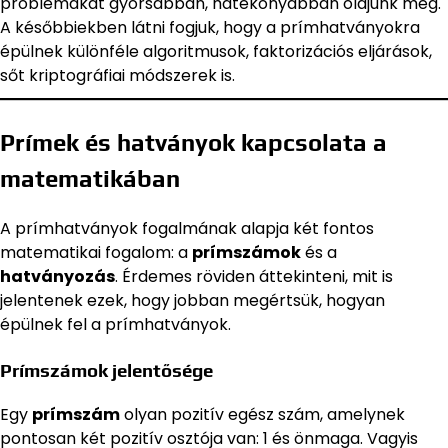
problémákat gyorsabban, hatékonyabban oldjunk meg.
A későbbiekben látni fogjuk, hogy a prímhatványokra
épülnek különféle algoritmusok, faktorizációs eljárások,
sőt kriptográfiai módszerek is.
Prímek és hatványok kapcsolata a
matematikában
A prímhatványok fogalmának alapja két fontos
matematikai fogalom: a
prímszámok
és a
hatványozás
. Érdemes röviden áttekinteni, mit is
jelentenek ezek, hogy jobban megértsük, hogyan
épülnek fel a prímhatványok.
Prímszámok jelentősége
Egy
prímszám
olyan pozitív egész szám, amelynek
pontosan két pozitív osztója van: 1 és önmaga. Vagyis