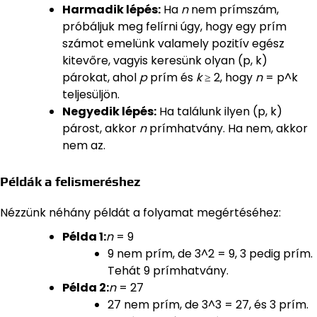
Harmadik lépés:
Ha
n
nem prímszám,
próbáljuk meg felírni úgy, hogy egy prím
számot emelünk valamely pozitív egész
kitevőre, vagyis keresünk olyan (p, k)
párokat, ahol
p
prím és
k
≥ 2, hogy
n
= p^k
teljesüljön.
Negyedik lépés:
Ha találunk ilyen (p, k)
párost, akkor
n
prímhatvány. Ha nem, akkor
nem az.
Példák a felismeréshez
Nézzünk néhány példát a folyamat megértéséhez:
Példa 1:
n
= 9
9 nem prím, de 3^2 = 9, 3 pedig prím.
Tehát 9 prímhatvány.
Példa 2:
n
= 27
27 nem prím, de 3^3 = 27, és 3 prím.