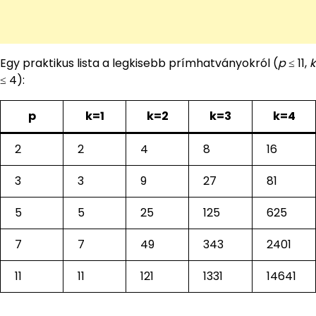
Egy praktikus lista a legkisebb prímhatványokról (
p
≤ 11,
k
≤ 4):
p
k=1
k=2
k=3
k=4
2
2
4
8
16
3
3
9
27
81
5
5
25
125
625
7
7
49
343
2401
11
11
121
1331
14641