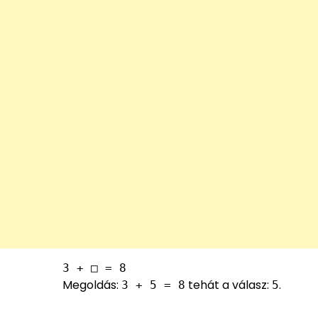
3 + □ = 8
Megoldás:
tehát a válasz:
.
3 + 5 = 8
5