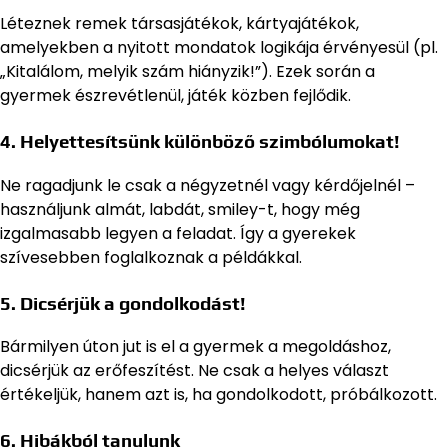
Léteznek remek társasjátékok, kártyajátékok,
amelyekben a nyitott mondatok logikája érvényesül (pl.
„Kitalálom, melyik szám hiányzik!”). Ezek során a
gyermek észrevétlenül, játék közben fejlődik.
4. Helyettesítsünk különböző szimbólumokat!
Ne ragadjunk le csak a négyzetnél vagy kérdőjelnél –
használjunk almát, labdát, smiley-t, hogy még
izgalmasabb legyen a feladat. Így a gyerekek
szívesebben foglalkoznak a példákkal.
5. Dicsérjük a gondolkodást!
Bármilyen úton jut is el a gyermek a megoldáshoz,
dicsérjük az erőfeszítést. Ne csak a helyes választ
értékeljük, hanem azt is, ha gondolkodott, próbálkozott.
6. Hibákból tanulunk