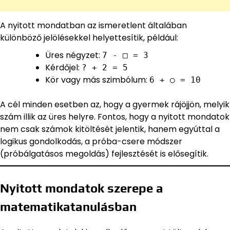
A nyitott mondatban az ismeretlent általában
különböző jelölésekkel helyettesítik, például:
Üres négyzet:
7 - □ = 3
Kérdőjel:
? + 2 = 5
Kör vagy más szimbólum:
6 + ○ = 10
A cél minden esetben az, hogy a gyermek rájöjjön, melyik
szám illik az üres helyre. Fontos, hogy a nyitott mondatok
nem csak számok kitöltését jelentik, hanem egyúttal a
logikus gondolkodás, a próba-csere módszer
(próbálgatásos megoldás) fejlesztését is elősegítik.
Nyitott mondatok szerepe a
matematikatanulásban