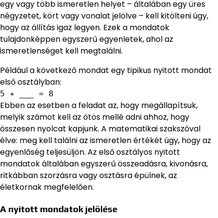
egy vagy több ismeretlen helyet – általában egy üres
négyzetet, kört vagy vonalat jelölve – kell kitölteni úgy,
hogy az állítás igaz legyen. Ezek a mondatok
tulajdonképpen egyszerű egyenletek, ahol az
ismeretlenséget kell megtalálni.
Például a következő mondat egy tipikus nyitott mondat
első osztályban:
5 + ___ = 8
Ebben az esetben a feladat az, hogy megállapítsuk,
melyik számot kell az ötös mellé adni ahhoz, hogy
összesen nyolcat kapjunk. A matematikai szakszóval
élve: meg kell találni az ismeretlen értékét úgy, hogy az
egyenlőség teljesüljön. Az első osztályos nyitott
mondatok általában egyszerű összeadásra, kivonásra,
ritkábban szorzásra vagy osztásra épülnek, az
életkornak megfelelően.
A nyitott mondatok jelölése