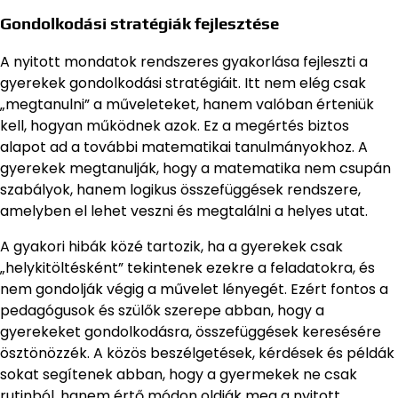
Gondolkodási stratégiák fejlesztése
A nyitott mondatok rendszeres gyakorlása fejleszti a
gyerekek gondolkodási stratégiáit. Itt nem elég csak
„megtanulni” a műveleteket, hanem valóban érteniük
kell, hogyan működnek azok. Ez a megértés biztos
alapot ad a további matematikai tanulmányokhoz. A
gyerekek megtanulják, hogy a matematika nem csupán
szabályok, hanem logikus összefüggések rendszere,
amelyben el lehet veszni és megtalálni a helyes utat.
A gyakori hibák közé tartozik, ha a gyerekek csak
„helykitöltésként” tekintenek ezekre a feladatokra, és
nem gondolják végig a művelet lényegét. Ezért fontos a
pedagógusok és szülők szerepe abban, hogy a
gyerekeket gondolkodásra, összefüggések keresésére
ösztönözzék. A közös beszélgetések, kérdések és példák
sokat segítenek abban, hogy a gyermekek ne csak
rutinból, hanem értő módon oldják meg a nyitott