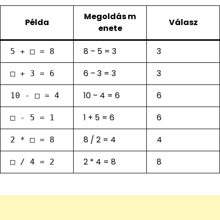
Megoldás m
Példa
Válasz
enete
8 – 5 = 3
3
5 + □ = 8
6 – 3 = 3
3
□ + 3 = 6
10 – 4 = 6
6
10 - □ = 4
1 + 5 = 6
6
□ - 5 = 1
8 / 2 = 4
4
2 * □ = 8
2 * 4 = 8
8
□ / 4 = 2