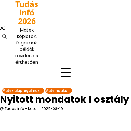
Tudás
Skip
to
infó
content
2026
Matek
képletek,
fogalmak,
példák
röviden és
érthetően
Matek alapfogalmak
Matematika
Nyitott mondatok 1 osztály
Tudás infó - Kata
2025-08-19