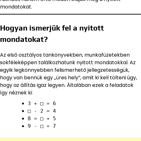
mondatokat.
Hogyan ismerjük fel a nyitott
mondatokat?
Az első osztályos tankönyvekben, munkafüzetekben
sokféleképpen találkozhatunk nyitott mondatokkal. Az
egyik legkönnyebben felismerhető jellegzetességük,
hogy van bennük egy „üres hely”, amit ki kell tölteni úgy,
hogy az állítás igaz legyen. Általában ezek a feladatok
így néznek ki:
3 + □ = 6
□ - 2 = 4
8 = □ + 5
9 - □ = 7