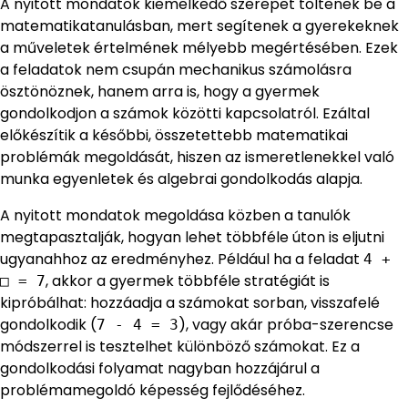
A nyitott mondatok kiemelkedő szerepet töltenek be a
matematikatanulásban, mert segítenek a gyerekeknek
a műveletek értelmének mélyebb megértésében. Ezek
a feladatok nem csupán mechanikus számolásra
ösztönöznek, hanem arra is, hogy a gyermek
gondolkodjon a számok közötti kapcsolatról. Ezáltal
előkészítik a későbbi, összetettebb matematikai
problémák megoldását, hiszen az ismeretlenekkel való
munka egyenletek és algebrai gondolkodás alapja.
A nyitott mondatok megoldása közben a tanulók
megtapasztalják, hogyan lehet többféle úton is eljutni
ugyanahhoz az eredményhez. Például ha a feladat
4 +
, akkor a gyermek többféle stratégiát is
□ = 7
kipróbálhat: hozzáadja a számokat sorban, visszafelé
gondolkodik (
), vagy akár próba-szerencse
7 - 4 = 3
módszerrel is tesztelhet különböző számokat. Ez a
gondolkodási folyamat nagyban hozzájárul a
problémamegoldó képesség fejlődéséhez.