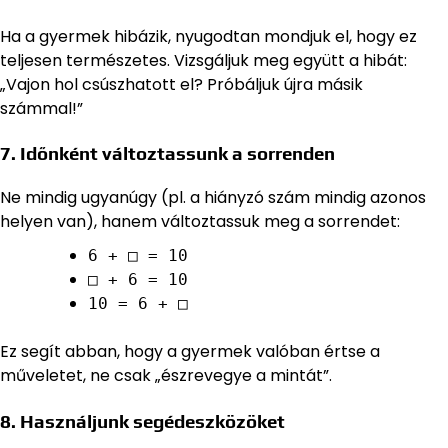
Ha a gyermek hibázik, nyugodtan mondjuk el, hogy ez
teljesen természetes. Vizsgáljuk meg együtt a hibát:
„Vajon hol csúszhatott el? Próbáljuk újra másik
számmal!”
7. Időnként változtassunk a sorrenden
Ne mindig ugyanúgy (pl. a hiányzó szám mindig azonos
helyen van), hanem változtassuk meg a sorrendet:
6 + □ = 10
□ + 6 = 10
10 = 6 + □
Ez segít abban, hogy a gyermek valóban értse a
műveletet, ne csak „észrevegye a mintát”.
8. Használjunk segédeszközöket