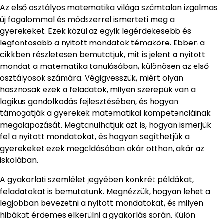
Az első osztályos matematika világa számtalan izgalmas
új fogalommal és módszerrel ismerteti meg a
gyerekeket. Ezek közül az egyik legérdekesebb és
legfontosabb a nyitott mondatok témaköre. Ebben a
cikkben részletesen bemutatjuk, mit is jelent a nyitott
mondat a matematika tanulásában, különösen az első
osztályosok számára. Végigvesszük, miért olyan
hasznosak ezek a feladatok, milyen szerepük van a
logikus gondolkodás fejlesztésében, és hogyan
támogatják a gyerekek matematikai kompetenciáinak
megalapozását. Megtanulhatjuk azt is, hogyan ismerjük
fel a nyitott mondatokat, és hogyan segíthetjük a
gyerekeket ezek megoldásában akár otthon, akár az
iskolában.
A gyakorlati szemlélet jegyében konkrét példákat,
feladatokat is bemutatunk. Megnézzük, hogyan lehet a
legjobban bevezetni a nyitott mondatokat, és milyen
hibákat érdemes elkerülni a gyakorlás során. Külön