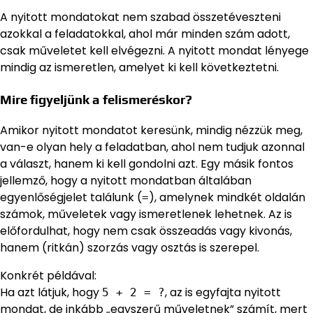
A nyitott mondatokat nem szabad összetéveszteni
azokkal a feladatokkal, ahol már minden szám adott,
csak műveletet kell elvégezni. A nyitott mondat lényege
mindig az ismeretlen, amelyet ki kell következtetni.
Mire figyeljünk a felismeréskor?
Amikor nyitott mondatot keresünk, mindig nézzük meg,
van-e olyan hely a feladatban, ahol nem tudjuk azonnal
a választ, hanem ki kell gondolni azt. Egy másik fontos
jellemző, hogy a nyitott mondatban általában
egyenlőségjelet találunk (
), amelynek mindkét oldalán
=
számok, műveletek vagy ismeretlenek lehetnek. Az is
előfordulhat, hogy nem csak összeadás vagy kivonás,
hanem (ritkán) szorzás vagy osztás is szerepel.
Konkrét példával:
Ha azt látjuk, hogy
, az is egyfajta nyitott
5 + 2 = ?
mondat, de inkább „egyszerű műveletnek” számít, mert