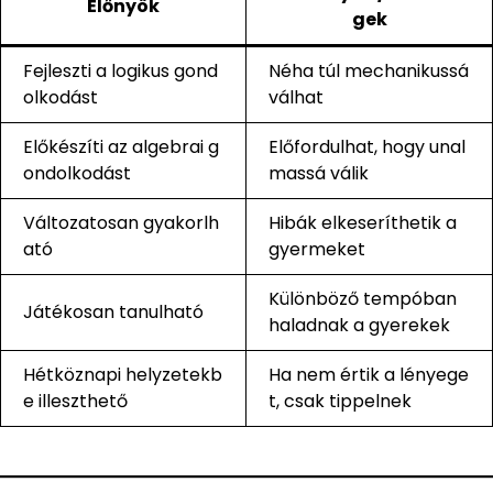
Előnyök
gek
Fejleszti a logikus gond
Néha túl mechanikussá
olkodást
válhat
Előkészíti az algebrai g
Előfordulhat, hogy unal
ondolkodást
massá válik
Változatosan gyakorlh
Hibák elkeseríthetik a
ató
gyermeket
Különböző tempóban
Játékosan tanulható
haladnak a gyerekek
Hétköznapi helyzetekb
Ha nem értik a lényege
e illeszthető
t, csak tippelnek